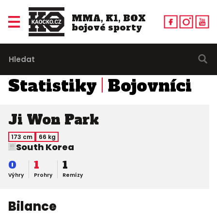
MMA, K1, BOX
bojové sporty
Statistiky
Bojovníci
Ji Won Park
173 cm
66 kg
South Korea
0
1
1
Výhry
Prohry
Remízy
Bilance