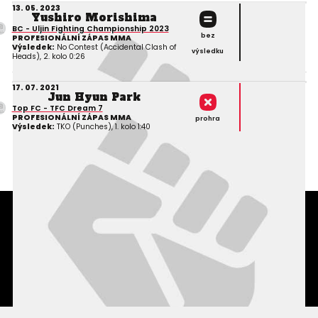
13. 05. 2023
Yushiro Morishima
BC - Uljin Fighting Championship 2023
bez
PROFESIONÁLNÍ ZÁPAS MMA
Výsledek:
No Contest (Accidental Clash of
výsledku
Heads), 2. kolo 0:26
17. 07. 2021
Jun Hyun Park
Top FC - TFC Dream 7
PROFESIONÁLNÍ ZÁPAS MMA
prohra
Výsledek:
TKO (Punches), 1. kolo 1:40
Podmínky užití webového rozhraní
Souhlas s používáním osobních údajů
Statistiky
Kontakty