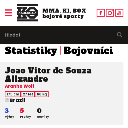
MMA, K1, BOX
bojové sporty
Statistiky
Bojovníci
Joao Vitor de Souza
Alixandre
Aranha Wolf
175 cm
27 let
66 kg
Brazil
3
5
0
Výhry
Prohry
Remízy