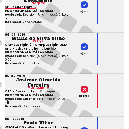
Cavalcante
Negrito
AF - Action Fight 15
PROFESIONÁLNÍ ZÁPAS MMA
výhra
Výsledek:
Decision (Unanimous), 3. kolo
5:00
Rozhodčí:
Jose Moreno
06. 07. 2019
Willis da Silva Filho
Willys
Olympus Fight 2 - Olympus Fight MMA
and Kickboxing Championship
PROFESIONÁLNÍ ZÁPAS MMA
výhra
Výsledek:
Decision (Unanimous), 3. kolo
0:00
Rozhodčí:
Carlos Frota
05. 05. 2019
Josimar Almeida
Ferreira
Mamazinho
CFC - Caucaia Fight Champions
PROFESIONÁLNÍ ZÁPAS MMA
prohra
Výsledek:
Submission (Armbar), 2. kolo
4:11
Rozhodčí:
Almir junior
26. 10. 2018
Paulo Vitor
WSOF-GC 9 - World Series of Fighting