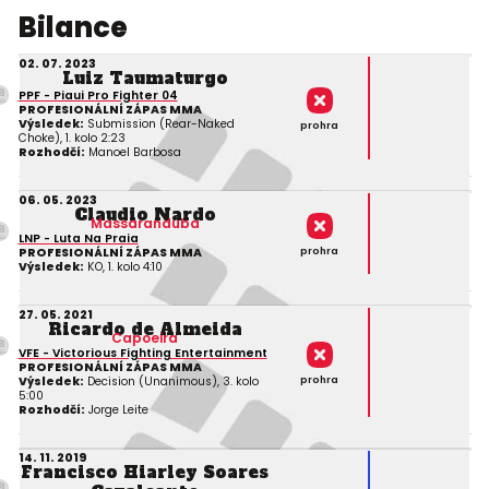
Bilance
02. 07. 2023
Luiz Taumaturgo
PPF - Piaui Pro Fighter 04
PROFESIONÁLNÍ ZÁPAS MMA
Výsledek:
Submission (Rear-Naked
prohra
Choke), 1. kolo 2:23
Rozhodčí:
Manoel Barbosa
06. 05. 2023
Claudio Nardo
Massaranduba
LNP - Luta Na Praia
prohra
PROFESIONÁLNÍ ZÁPAS MMA
Výsledek:
KO, 1. kolo 4:10
27. 05. 2021
Ricardo de Almeida
Capoeira
VFE - Victorious Fighting Entertainment
PROFESIONÁLNÍ ZÁPAS MMA
prohra
Výsledek:
Decision (Unanimous), 3. kolo
5:00
Rozhodčí:
Jorge Leite
14. 11. 2019
Francisco Hiarley Soares