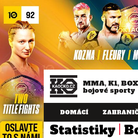
MMA, K1, BO
bojové sporty
DOMÁCÍ
ZAHRANIČ
Statistiky
B