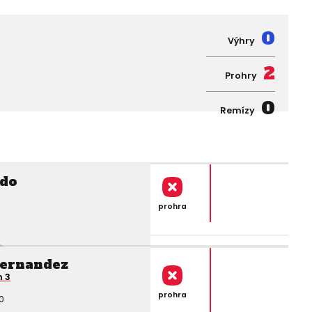
0
Výhry
2
Prohry
0
Remízy
ado
prohra
Hernandez
n 3
prohra
0