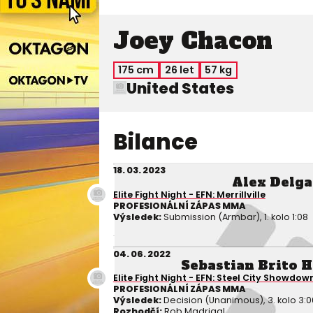
Joey Chacon
175 cm
26 let
57 kg
United States
Bilance
18. 03. 2023
Alex Delg
Elite Fight Night - EFN: Merrillville
PROFESIONÁLNÍ ZÁPAS MMA
Výsledek:
Submission (Armbar), 1. kolo 1:08
04. 06. 2022
Sebastian Brito 
Elite Fight Night - EFN: Steel City Showdow
PROFESIONÁLNÍ ZÁPAS MMA
Výsledek:
Decision (Unanimous), 3. kolo 3:0
Rozhodčí:
Rob Madrigal