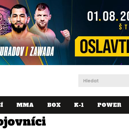
X
Í
MMA
BOX
K-1
POWER
ojovníci