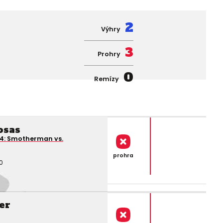
2
Výhry
3
Prohry
0
Remízy
osas
74: Smotherman vs.
prohra
0
er
e