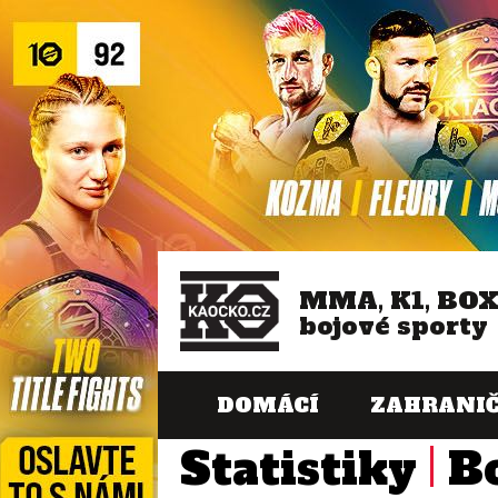
MMA, K1, BO
bojové sporty
DOMÁCÍ
ZAHRANIČ
Statistiky
B