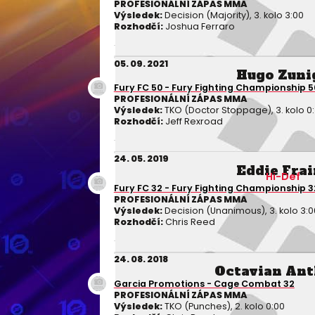
PROFESIONÁLNÍ ZÁPAS MMA
Výsledek:
Decision (Majority), 3. kolo 3:00
Rozhodčí:
Joshua Ferraro
05. 09. 2021
Hugo Zuni
Fury FC 50 - Fury Fighting Championship 5
PROFESIONÁLNÍ ZÁPAS MMA
Výsledek:
TKO (Doctor Stoppage), 3. kolo 0
Rozhodčí:
Jeff Rexroad
24. 05. 2019
Eddie Frai
Hi-Def
Fury FC 32 - Fury Fighting Championship 3
PROFESIONÁLNÍ ZÁPAS MMA
Výsledek:
Decision (Unanimous), 3. kolo 3:0
Rozhodčí:
Chris Reed
24. 08. 2018
Octavian An
Garcia Promotions - Cage Combat 32
PROFESIONÁLNÍ ZÁPAS MMA
Výsledek:
TKO (Punches), 2. kolo 0:00