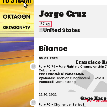
Jorge Cruz
57 kg
United States
Bilance
05. 02. 2023
Francisco R
Fury FC 74 - Fury Fighting Championship 
Caballero
PROFESIONÁLNÍ ZÁPAS MMA
Výsledek:
Decision (Unanimous), 3. kolo 3:0
Rozhodčí:
Jeff Rexroad
22. 10. 2022
Gage Harp
The Menac
Fury FC - Challenger Series 1