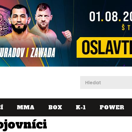
X
Í
MMA
BOX
K-1
POWER
ojovníci