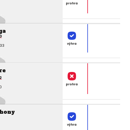
prohra
ga
0
výhra
:33
re
2
prohra
0
thony
výhra