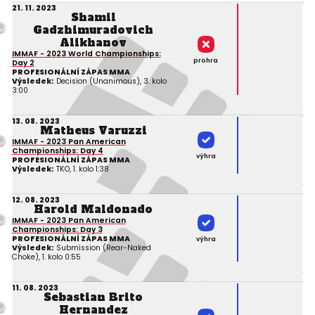
21. 11. 2023
Shamil
Gadzhimuradovich
Alikhanov
IMMAF - 2023 World Championships:
prohra
Day 2
PROFESIONÁLNÍ ZÁPAS MMA
Výsledek:
Decision (Unanimous), 3. kolo
3:00
13. 08. 2023
Matheus Varuzzi
IMMAF - 2023 Pan American
Championships: Day 4
výhra
PROFESIONÁLNÍ ZÁPAS MMA
Výsledek:
TKO, 1. kolo 1:38
12. 08. 2023
Harold Maldonado
IMMAF - 2023 Pan American
Championships: Day 3
PROFESIONÁLNÍ ZÁPAS MMA
výhra
Výsledek:
Submission (Rear-Naked
Choke), 1. kolo 0:55
11. 08. 2023
Sebastian Brito
Hernandez