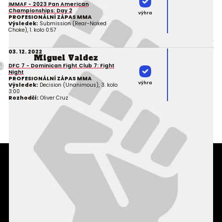
IMMAF - 2023 Pan American
Championships: Day 2
výhra
PROFESIONÁLNÍ ZÁPAS MMA
Výsledek:
Submission (Rear-Naked
Choke), 1. kolo 0:57
03. 12. 2022
Miguel Valdez
DFC 7 - Dominican Fight Club 7: Fight
Night
PROFESIONÁLNÍ ZÁPAS MMA
výhra
Výsledek:
Decision (Unanimous), 3. kolo
3:00
Rozhodčí:
Oliver Cruz
Podmínky užití webového rozhraní
Souhlas s používáním osobních údajů
Statistiky
Kontakty