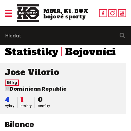
MMA, K1, BOX
bojové sporty
Statistiky
Bojovníci
Jose Vilorio
59 kg
Dominican Republic
4
1
0
Výhry
Prohry
Remízy
Bilance