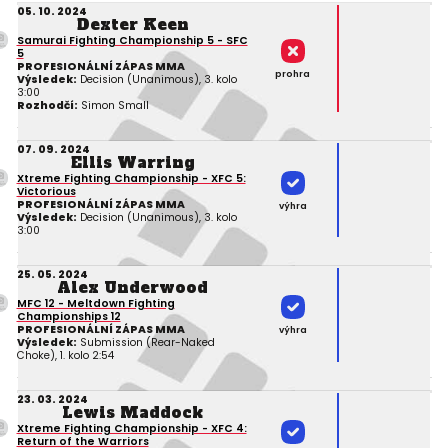
05. 10. 2024
Dexter Keen
Samurai Fighting Championship 5 - SFC
5
PROFESIONÁLNÍ ZÁPAS MMA
prohra
Výsledek:
Decision (Unanimous), 3. kolo
3:00
Rozhodčí:
Simon Small
07. 09. 2024
Ellis Warring
Xtreme Fighting Championship - XFC 5:
Victorious
PROFESIONÁLNÍ ZÁPAS MMA
výhra
Výsledek:
Decision (Unanimous), 3. kolo
3:00
25. 05. 2024
Alex Underwood
MFC 12 - Meltdown Fighting
Championships 12
PROFESIONÁLNÍ ZÁPAS MMA
výhra
Výsledek:
Submission (Rear-Naked
Choke), 1. kolo 2:54
23. 03. 2024
Lewis Maddock
Xtreme Fighting Championship - XFC 4:
Return of the Warriors