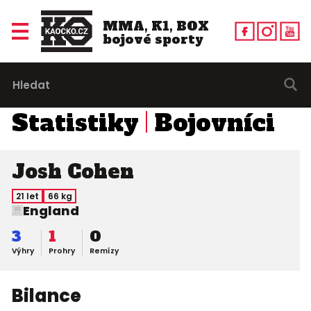
MMA, K1, BOX
bojové sporty
Statistiky
Bojovníci
Josh Cohen
21 let
66 kg
England
3
1
0
Výhry
Prohry
Remízy
Bilance