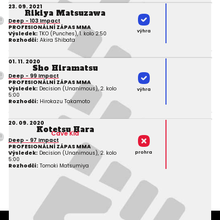
23. 09. 2021
Rikiya Matsuzawa
Deep - 103 Impact
PROFESIONÁLNÍ ZÁPAS MMA
výhra
Výsledek:
TKO (Punches), 1. kolo 2:50
Rozhodčí:
Akira Shibata
01. 11. 2020
Sho Hiramatsu
Deep - 99 Impact
PROFESIONÁLNÍ ZÁPAS MMA
Výsledek:
Decision (Unanimous), 2. kolo
výhra
5:00
Rozhodčí:
Hirokazu Takamoto
20. 09. 2020
Kotetsu Hara
Cave Kid
Deep - 97 Impact
PROFESIONÁLNÍ ZÁPAS MMA
prohra
Výsledek:
Decision (Unanimous), 2. kolo
5:00
Rozhodčí:
Tomoki Matsumiya