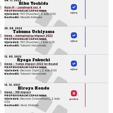
06. 11. 2022
Riku Yoshida
Rizin FF - Landmark Vol. 4
PROFESIONÁLNÍ ZÁPAS MMA
výhra
Výsledek:
TKO (Punches), 2. kolo 3:00
Rozhodčí:
Masato Kataoka
25. 09. 2022
Takuma Uchiyama
Deep - Hamamatsu Impact 2022
PROFESIONÁLNÍ ZÁPAS MMA
výhra
Výsledek:
TKO (Punches), 1. kolo 3:35
Rozhodčí:
Takashi Hashimoto
12. 03. 2022
Ryoga Fukuchi
Deep - Tokyo Impact 2022 1st Round
PROFESIONÁLNÍ ZÁPAS MMA
výhra
Výsledek:
Decision (Split), 2. kolo 5:00
Rozhodčí:
Takashi Hashimoto
12. 12. 2021
Hiroya Kondo
Deep - 105 Impact
PROFESIONÁLNÍ ZÁPAS MMA
Výsledek:
Decision (Unanimous), 2. kolo
prohra
5:00
Rozhodčí:
Akira Shibata