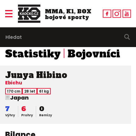
MMA, K1, BOX
bojové sporty
Statistiky
Bojovníci
Junya Hibino
Ebichu
170 cm
28 let
61 kg
Japan
7
6
0
Výhry
Prohry
Remízy
Bilance