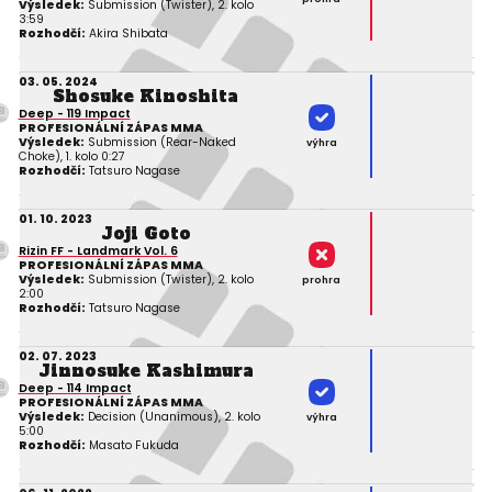
Výsledek:
Submission (Twister), 2. kolo
3:59
Rozhodčí:
Akira Shibata
03. 05. 2024
Shosuke Kinoshita
Deep - 119 Impact
PROFESIONÁLNÍ ZÁPAS MMA
Výsledek:
Submission (Rear-Naked
výhra
Choke), 1. kolo 0:27
Rozhodčí:
Tatsuro Nagase
01. 10. 2023
Joji Goto
Rizin FF - Landmark Vol. 6
PROFESIONÁLNÍ ZÁPAS MMA
Výsledek:
Submission (Twister), 2. kolo
prohra
2:00
Rozhodčí:
Tatsuro Nagase
02. 07. 2023
Jinnosuke Kashimura
Deep - 114 Impact
PROFESIONÁLNÍ ZÁPAS MMA
Výsledek:
Decision (Unanimous), 2. kolo
výhra
5:00
Rozhodčí:
Masato Fukuda