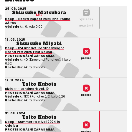
29. 06. 2025
Shinsuke Matsubara
MG
Deep - Osaka Impact 2025 2nd Round
výsledek
ZÁPAS
neznámý
Výsledek:
, 0. kolo 0:00
15. 03. 2025
Shunsuke Miyabi
Deep - 124 Impact: Featherweight
Grand Prix 2025 First Round
PROFESIONÁLNÍ ZÁPAS MMA
prohra
Výsledek:
KO (Knee and Punches), 1. kolo
0:52
Rozhodčí:
Akira Shibata
17. 11. 2024
Taito Kubota
Rizin FF - Landmark Vol. 10
PROFESIONÁLNÍ ZÁPAS MMA
prohra
Výsledek:
TKO (Punches), 2. kolo 0:26
Rozhodčí:
Akira Shibata
31. 08. 2024
Taito Kubota
Deep - Summer Festival 2024 in
Odaiba
PROFESIONÁLNÍ ZÁPAS MMA
prohra