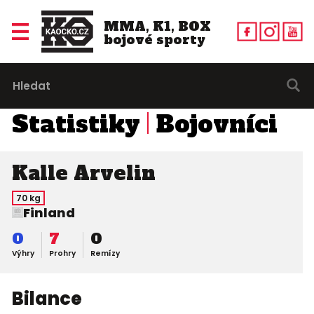
MMA, K1, BOX
bojové sporty
Statistiky
Bojovníci
Kalle Arvelin
70 kg
Finland
0
7
0
Výhry
Prohry
Remízy
Bilance