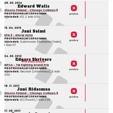
29. 03. 2014
Edward Walls
Shooto Finland - Chicago Collision 11
PROFESIONÁLNÍ ZÁPAS MMA
prohra
Výsledek:
KO, 2. kolo 0:00
13. 04. 2013
Jani Salmi
KFN 3 - Gloria Victis
PROFESIONÁLNÍ ZÁPAS MMA
prohra
Výsledek:
Submission (Guillotine Choke),
1. kolo 1:17
24. 03. 2012
Edgars Skrivers
The Bearslayer
WFCA - TM Fighting Grand Prix
PROFESIONÁLNÍ ZÁPAS MMA
prohra
Výsledek:
Decision (Unanimous), 3. kolo
3:00
19. 11. 2011
Jani Ridasmaa
Shooto Finland - Chicago Collision 9
PROFESIONÁLNÍ ZÁPAS MMA
prohra
Výsledek:
KO (Punch), 1. kolo 0:25
17. 08. 2011