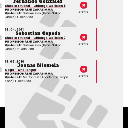
Fernando Gonzalez
Shooto Finland - Chicago Collision 8
PROFESIONÁLNÍ ZÁPAS MMA
prohra
Výsledek:
Submission (Rear-Naked
Choke), 1. kolo 0:00
16. 04. 2011
Sebastian Cepeda
Shooto Finland - Chicago Collision 7
PROFESIONÁLNÍ ZÁPAS MMA
prohra
Výsledek:
Submission (Rear-Naked
Choke), 2. kolo 0:00
18. 09. 2010
Joonas Niemela
Cage - Challenger
PROFESIONÁLNÍ ZÁPAS MMA
prohra
Výsledek:
No Contest (Accidental Illegal
Knee), 1. kolo 0:00
Podmínky užití webového rozhraní
Souhlas s používáním osobních údajů