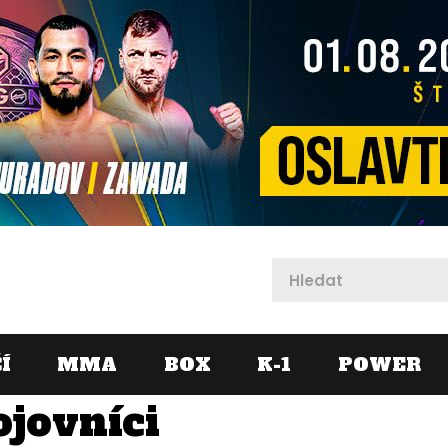
X
Í
MMA
BOX
K-1
POWER
ojovníci