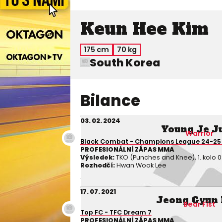
Keun Hee Kim
175 cm
70 kg
South Korea
Bilance
03. 02. 2024
Young Je J
Warrior
Black Combat - Champions League 24-25 
PROFESIONÁLNÍ ZÁPAS MMA
Výsledek:
TKO (Punches and Knee), 1. kolo 0
Rozhodčí:
Hwan Wook Lee
17. 07. 2021
Jeong Gyun
Bear Fist
Top FC - TFC Dream 7
PROFESIONÁLNÍ ZÁPAS MMA