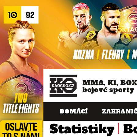
MMA, K1, BO
bojové sporty
DOMÁCÍ
ZAHRANIČ
Statistiky
B