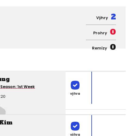
2
Výhry
0
Prohry
0
Remízy
ung
Season: 1st Week
výhra
:20
 Kim
výhra