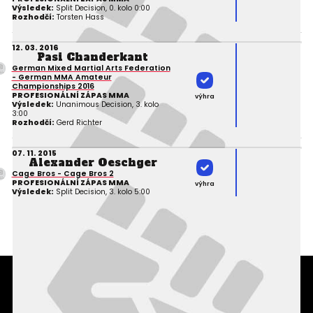
Výsledek:
Split Decision, 0. kolo 0:00
Rozhodčí:
Torsten Hass
12. 03. 2016
Pasi Chanderkant
German Mixed Martial Arts Federation
- German MMA Amateur
Championships 2016
PROFESIONÁLNÍ ZÁPAS MMA
výhra
Výsledek:
Unanimous Decision, 3. kolo
3:00
Rozhodčí:
Gerd Richter
07. 11. 2015
Alexander Oeschger
Cage Bros - Cage Bros 2
PROFESIONÁLNÍ ZÁPAS MMA
výhra
Výsledek:
Split Decision, 3. kolo 5:00
Podmínky užití webového rozhraní
Souhlas s používáním osobních údajů