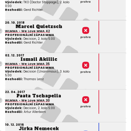
prohra
Výsledek:
TKO (Doctor Stoppage), 2. kolo
0:00
Rozhodčí:
Gerd Richter
20. 10. 2018
Marcel Quietzsch
WLMMA - We Love MMA 42
PROFESIONÁLNÍ ZÁPAS MMA
prohra
Výsledek:
Decision, 2. kolo 5:00
Rozhodčí:
Gerd Richter
02. 12. 2017
Ismail Akillic
WLMMA - We Love MMA 35
PROFESIONÁLNÍ ZÁPAS MMA
Výsledek:
Decision (Unanimous), 3. kolo
prohra
5:00
Rozhodčí:
Thomas Lenz
22. 04. 2017
Paata Tschapelia
WLMMA - We Love MMA 30
PROFESIONÁLNÍ ZÁPAS MMA
prohra
Výsledek:
Decision, 2. kolo 5:00
Rozhodčí:
Artur Allerborn
10. 12. 2016
Jirka Nemecek