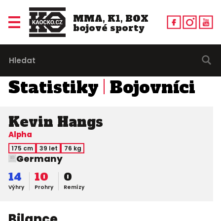
MMA, K1, BOX
bojové sporty
Statistiky
Bojovníci
Kevin Hangs
Alpha
175 cm
39 let
76 kg
Germany
14
10
0
Výhry
Prohry
Remízy
Bilance