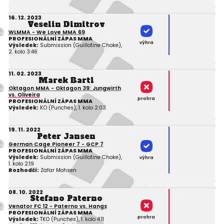
16. 12. 2023
Veselin Dimitrov
WLMMA - We Love MMA 69
PROFESIONÁLNÍ ZÁPAS MMA
výhra
Výsledek:
Submission (Guillotine Choke),
2. kolo 3:46
11. 02. 2023
Marek Bartl
Oktagon MMA - Oktagon 39: Jungwirth
vs. Oliveira
prohra
PROFESIONÁLNÍ ZÁPAS MMA
Výsledek:
KO (Punches), 1. kolo 2:03
19. 11. 2022
Peter Jansen
German Cage Pioneer 7 - GCP 7
PROFESIONÁLNÍ ZÁPAS MMA
Výsledek:
Submission (Guillotine Choke),
výhra
1. kolo 2:19
Rozhodčí:
Zafar Mohsen
08. 10. 2022
Stefano Paterno
Venator FC 12 - Paterno vs. Hangs
PROFESIONÁLNÍ ZÁPAS MMA
prohra
Výsledek:
TKO (Punches), 1. kolo 4:11