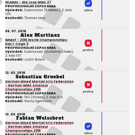
WLMMA - We Love MMA 27
PROFESIONÁLNÍ ZÁPAS MMA
Výsledek:
Submission (Kneebar), 2. kolo
výhra
1:05
Rozhodčí:
Thomas Lenz
05. 07. 2016
Alex Martinez
IMMAF - 2016 World Championships:
Day 1, Cage 3
PROFESIONÁLNÍ ZÁPAS MMA
prohra
Výsledek:
Submission (Guillotine Choke),
2. kolo 1:07
Rozhodčí:
Justin Brown
12. 03. 2016
Sebastian Gruebel
German Mixed Martial Arts Federation
- German MMA Amateur
Championships 2016
prohra
PROFESIONÁLNÍ ZÁPAS MMA
Výsledek:
TKO (Strikes), 2. kolo 0:21
Rozhodčí:
Ronny Egermann
12. 03. 2016
Fabian Weissbrot
German Mixed Martial Arts Federation
- German MMA Amateur
Championships 2016
výhra
PROFESIONÁLNÍ ZÁPAS MMA