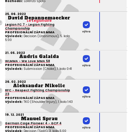
Rozhodčí:
Lorenzo Spoto
25. 06. 2022
David Depannemaecker
Le Legionaire
Legion FC 7 - Legion Fighting
Championship
výhra
PROFESIONÁLNÍ ZÁPAS MMA
Výsledek:
Decision (Unanimous), 5. kolo
5:00
21. 05. 2022
Andris Galaida
WLMMA - We Love MMA 58
PROFESIONÁLNÍ ZÁPAS MMA
výhra
Výsledek:
Submission (Choke), 1. kolo 0:41
26. 02. 2022
Aleksandar Nikolic
RFC - Respect Fighting Championship
23
výhra
PROFESIONÁLNÍ ZÁPAS MMA
Výsledek:
TKO (Shoulder Injury), 1. kolo 1:43
19. 12. 2021
Manuel Sprau
German Cage Pioneer 4 - GCP 4
PROFESIONÁLNÍ ZÁPAS MMA
výhra
Výsledek:
Decision (Split), 3. kolo 5:00