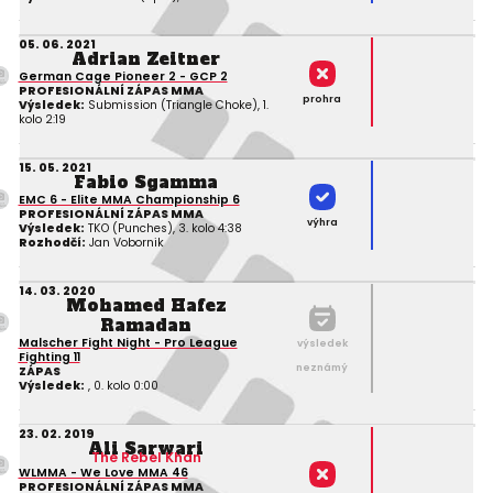
05. 06. 2021
Adrian Zeitner
German Cage Pioneer 2 - GCP 2
PROFESIONÁLNÍ ZÁPAS MMA
prohra
Výsledek:
Submission (Triangle Choke), 1.
kolo 2:19
15. 05. 2021
Fabio Sgamma
EMC 6 - Elite MMA Championship 6
PROFESIONÁLNÍ ZÁPAS MMA
výhra
Výsledek:
TKO (Punches), 3. kolo 4:38
Rozhodčí:
Jan Vobornik
14. 03. 2020
Mohamed Hafez
Ramadan
Malscher Fight Night - Pro League
výsledek
Fighting 11
neznámý
ZÁPAS
Výsledek:
, 0. kolo 0:00
23. 02. 2019
Ali Sarwari
The Rebel Khan
WLMMA - We Love MMA 46
PROFESIONÁLNÍ ZÁPAS MMA