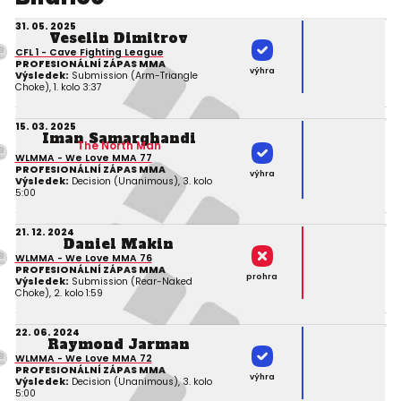
31. 05. 2025
Veselin Dimitrov
CFL 1 - Cave Fighting League
PROFESIONÁLNÍ ZÁPAS MMA
výhra
Výsledek:
Submission (Arm-Triangle
Choke), 1. kolo 3:37
15. 03. 2025
Iman Samarghandi
The North Man
WLMMA - We Love MMA 77
PROFESIONÁLNÍ ZÁPAS MMA
výhra
Výsledek:
Decision (Unanimous), 3. kolo
5:00
21. 12. 2024
Daniel Makin
WLMMA - We Love MMA 76
PROFESIONÁLNÍ ZÁPAS MMA
prohra
Výsledek:
Submission (Rear-Naked
Choke), 2. kolo 1:59
22. 06. 2024
Raymond Jarman
WLMMA - We Love MMA 72
PROFESIONÁLNÍ ZÁPAS MMA
výhra
Výsledek:
Decision (Unanimous), 3. kolo
5:00