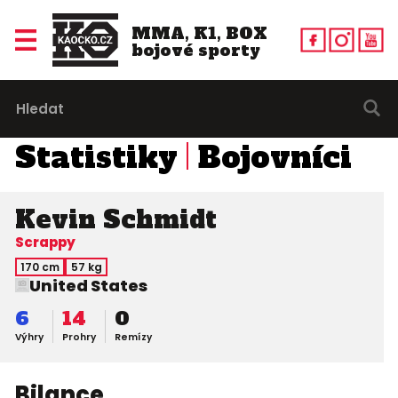
MMA, K1, BOX
bojové sporty
Statistiky
Bojovníci
Kevin Schmidt
Scrappy
170 cm
57 kg
United States
6
14
0
Výhry
Prohry
Remízy
Bilance