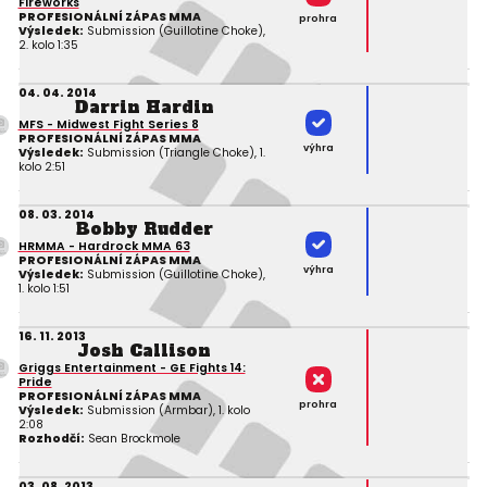
Fireworks
PROFESIONÁLNÍ ZÁPAS MMA
prohra
Výsledek:
Submission (Guillotine Choke),
2. kolo 1:35
04. 04. 2014
Darrin Hardin
MFS - Midwest Fight Series 8
PROFESIONÁLNÍ ZÁPAS MMA
výhra
Výsledek:
Submission (Triangle Choke), 1.
kolo 2:51
08. 03. 2014
Bobby Rudder
HRMMA - Hardrock MMA 63
PROFESIONÁLNÍ ZÁPAS MMA
výhra
Výsledek:
Submission (Guillotine Choke),
1. kolo 1:51
16. 11. 2013
Josh Callison
Griggs Entertainment - GE Fights 14:
Pride
PROFESIONÁLNÍ ZÁPAS MMA
prohra
Výsledek:
Submission (Armbar), 1. kolo
2:08
Rozhodčí:
Sean Brockmole
03. 08. 2013