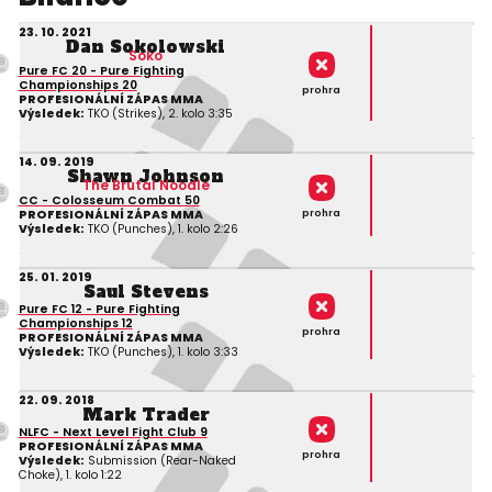
23. 10. 2021
Dan Sokolowski
Soko
Pure FC 20 - Pure Fighting
Championships 20
prohra
PROFESIONÁLNÍ ZÁPAS MMA
Výsledek:
TKO (Strikes), 2. kolo 3:35
14. 09. 2019
Shawn Johnson
The Brutal Noodle
CC - Colosseum Combat 50
prohra
PROFESIONÁLNÍ ZÁPAS MMA
Výsledek:
TKO (Punches), 1. kolo 2:26
25. 01. 2019
Saul Stevens
Pure FC 12 - Pure Fighting
Championships 12
prohra
PROFESIONÁLNÍ ZÁPAS MMA
Výsledek:
TKO (Punches), 1. kolo 3:33
22. 09. 2018
Mark Trader
NLFC - Next Level Fight Club 9
PROFESIONÁLNÍ ZÁPAS MMA
prohra
Výsledek:
Submission (Rear-Naked
Choke), 1. kolo 1:22