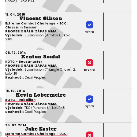
Choke), 1. kolo 1:33
11. 04. 2015
Vincent Gibson
Extreme Combat Challenge - ECC:
Class is in Session
PROFESIONÁLNÍ ZÁPAS MMA
výhra
Výsledek:
Submission (Armbar), 1. kolo
2:03
06. 12. 2014
Kenton Soufal
KOTC - Beastmaster
PROFESIONÁLNÍ ZÁPAS MMA
Výsledek:
Submission (Triangle Choke), 2.
prohra
kolo 1:18
Rozhodčí:
Cecil Peoples
18. 10. 2014
Kevin Lobermeire
KOTC - Rebellion
PROFESIONÁLNÍ ZÁPAS MMA
výhra
Výsledek:
TKO (Punches), 1. kolo 1:48
Rozhodčí:
Cecil Peoples
26. 07. 2014
Jake Easter
Extreme Combat Challenge - ECC: