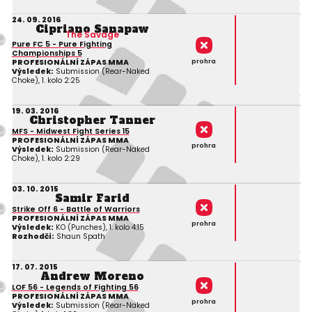
24. 09. 2016
Cipriano Sanapaw
The Savage
Pure FC 5 - Pure Fighting
Championships 5
prohra
PROFESIONÁLNÍ ZÁPAS MMA
Výsledek:
Submission (Rear-Naked
Choke), 1. kolo 2:25
19. 03. 2016
Christopher Tanner
MFS - Midwest Fight Series 15
PROFESIONÁLNÍ ZÁPAS MMA
prohra
Výsledek:
Submission (Rear-Naked
Choke), 1. kolo 2:29
03. 10. 2015
Samir Farid
Strike Off 6 - Battle of Warriors
PROFESIONÁLNÍ ZÁPAS MMA
prohra
Výsledek:
KO (Punches), 1. kolo 4:15
Rozhodčí:
Shaun Spath
17. 07. 2015
Andrew Moreno
LOF 56 - Legends of Fighting 56
PROFESIONÁLNÍ ZÁPAS MMA
prohra
Výsledek:
Submission (Rear-Naked