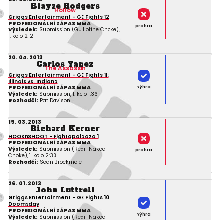
Blayze Rodgers
Hollow
Griggs Entertainment - GE Fights 12
PROFESIONÁLNÍ ZÁPAS MMA
prohra
Výsledek:
Submission (Guillotine Choke),
1. kolo 2:12
20. 04. 2013
Carlos Yanez
The Assassin
Griggs Entertainment - GE Fights 11:
Illinois vs. Indiana
výhra
PROFESIONÁLNÍ ZÁPAS MMA
Výsledek:
Submission, 1. kolo 1:36
Rozhodčí:
Pat Davison
19. 03. 2013
Richard Kerner
HOOKnSHOOT - Fightapalooza 1
PROFESIONÁLNÍ ZÁPAS MMA
Výsledek:
Submission (Rear-Naked
prohra
Choke), 1. kolo 2:33
Rozhodčí:
Sean Brockmole
26. 01. 2013
John Luttrell
Griggs Entertainment - GE Fights 10:
Doomsday
PROFESIONÁLNÍ ZÁPAS MMA
výhra
Výsledek:
Submission (Rear-Naked