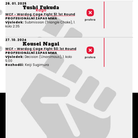
26. 01. 2025
Yushi Fukuda
Rago
WCF - Wardog Cage Fight 51: 1st Round
PROFESIONÁLNÍ ZÁPAS MMA
prohra
Výsledek:
Submission (Triangle Choke), 1.
kolo 2:35
27. 10. 2024
Kousei Nagai
WCF - Wardog Cage Fight 50: 1st Round
PROFESIONÁLNÍ ZÁPAS MMA
Výsledek:
Decision (Unanimous), 1. kolo
prohra
5:00
Rozhodčí:
Keiji Sugimura
Podmínky užití webového rozhraní
Souhlas s používáním osobních údajů
Statistiky
Kontakty