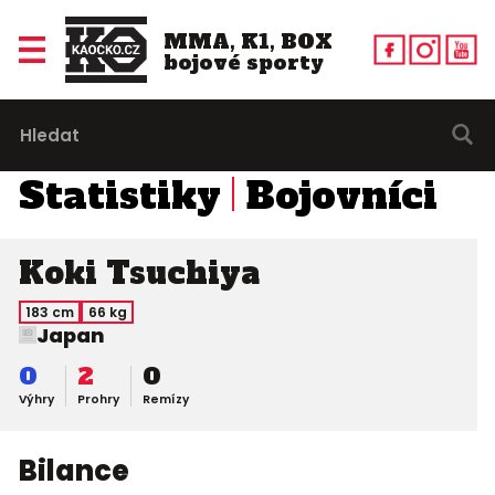
MMA, K1, BOX
bojové sporty
Statistiky
Bojovníci
Koki Tsuchiya
183 cm
66 kg
Japan
0
2
0
Výhry
Prohry
Remízy
Bilance