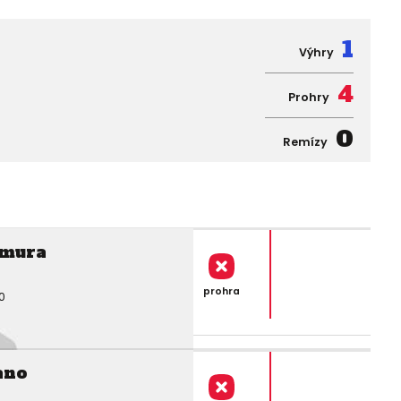
1
Výhry
4
Prohry
0
Remízy
mura
prohra
0
ano