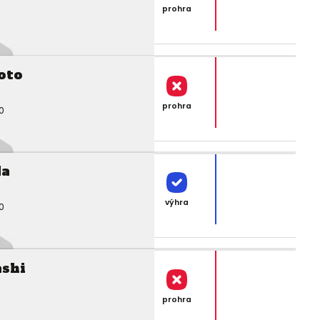
prohra
oto
prohra
0
da
výhra
0
ashi
prohra