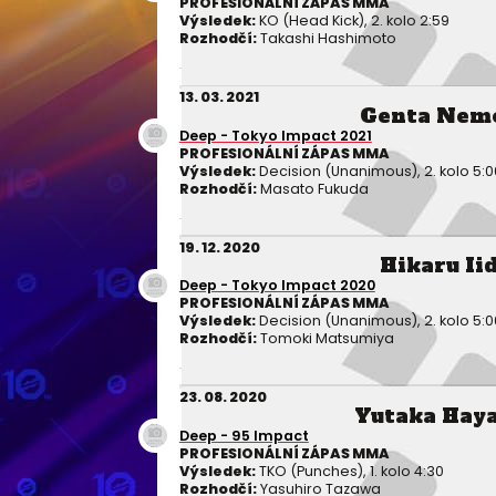
PROFESIONÁLNÍ ZÁPAS MMA
Výsledek:
KO (Head Kick), 2. kolo 2:59
Rozhodčí:
Takashi Hashimoto
13. 03. 2021
Genta Nem
Deep - Tokyo Impact 2021
PROFESIONÁLNÍ ZÁPAS MMA
Výsledek:
Decision (Unanimous), 2. kolo 5:0
Rozhodčí:
Masato Fukuda
19. 12. 2020
Hikaru Ii
Deep - Tokyo Impact 2020
PROFESIONÁLNÍ ZÁPAS MMA
Výsledek:
Decision (Unanimous), 2. kolo 5:0
Rozhodčí:
Tomoki Matsumiya
23. 08. 2020
Yutaka Hay
Deep - 95 Impact
PROFESIONÁLNÍ ZÁPAS MMA
Výsledek:
TKO (Punches), 1. kolo 4:30
Rozhodčí:
Yasuhiro Tazawa