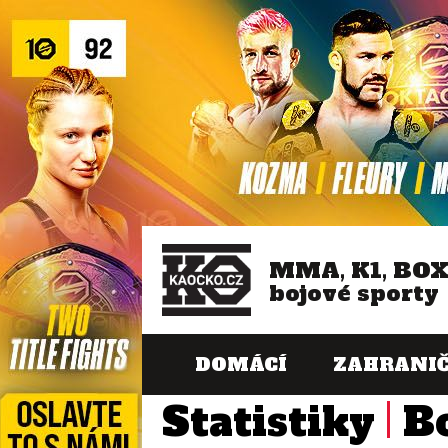
MMA, K1, BO
bojové sporty
DOMÁCÍ
ZAHRANIČ
Statistiky
B