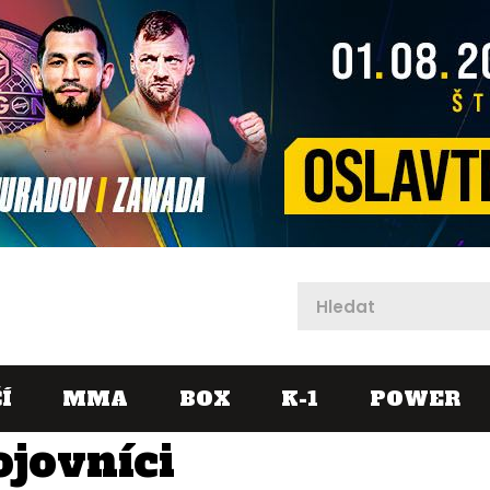
X
Í
MMA
BOX
K-1
POWER
ojovníci