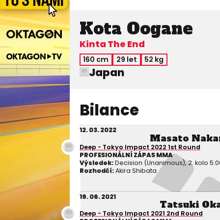
Kota Oogane
Kinta The End
160 cm
29 let
52 kg
Japan
Bilance
12. 03. 2022
Masato Naka
Deep - Tokyo Impact 2022 1st Round
PROFESIONÁLNÍ ZÁPAS MMA
Výsledek:
Decision (Unanimous), 2. kolo 5:0
Rozhodčí:
Akira Shibata
19. 06. 2021
Tatsuki Ok
Deep - Tokyo Impact 2021 2nd Round