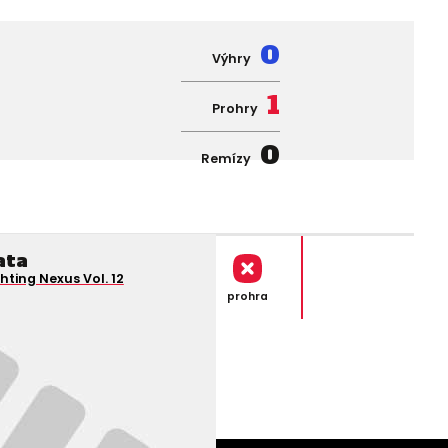
0
Výhry
1
Prohry
0
Remízy
ata
hting Nexus Vol. 12
prohra