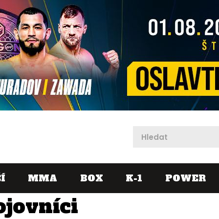
X
Í
MMA
BOX
K-1
POWER
ojovníci