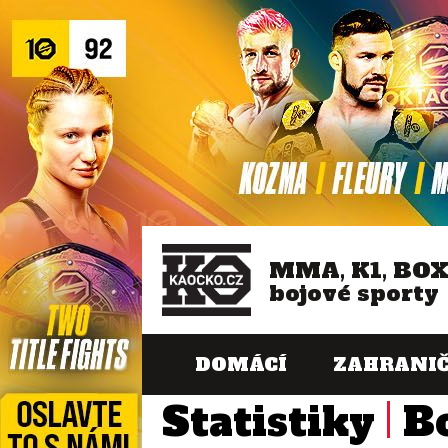
MMA, K1, BO
bojové sporty
DOMÁCÍ
ZAHRANIČ
Statistiky
B