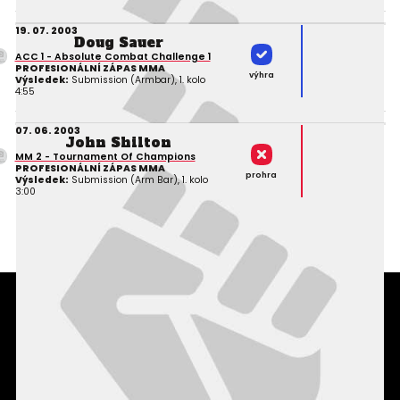
19. 07. 2003
Doug Sauer
ACC 1 - Absolute Combat Challenge 1
PROFESIONÁLNÍ ZÁPAS MMA
výhra
Výsledek:
Submission (Armbar), 1. kolo
4:55
07. 06. 2003
John Shilton
MM 2 - Tournament Of Champions
PROFESIONÁLNÍ ZÁPAS MMA
prohra
Výsledek:
Submission (Arm Bar), 1. kolo
3:00
Podmínky užití webového rozhraní
Souhlas s používáním osobních údajů
Statistiky
Kontakty