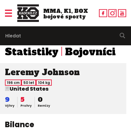
MMA, K1, BOX
bojové sporty
Statistiky
Bojovníci
Leremy Johnson
196 cm
50 let
104 kg
United States
9
5
0
Výhry
Prohry
Remízy
Bilance