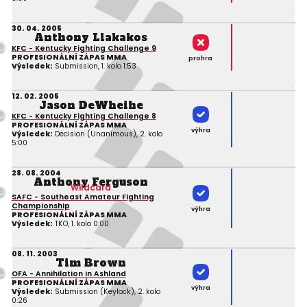
30. 04. 2005
Anthony Llakakos
KFC - Kentucky Fighting Challenge 9
PROFESIONÁLNÍ ZÁPAS MMA
prohra
Výsledek:
Submission, 1. kolo 1:53
12. 02. 2005
Jason DeWheihe
KFC - Kentucky Fighting Challenge 8
PROFESIONÁLNÍ ZÁPAS MMA
výhra
Výsledek:
Decision (Unanimous), 2. kolo
5:00
28. 08. 2004
Anthony Ferguson
Wildcard
SAFC - Southeast Amateur Fighting
Championship
výhra
PROFESIONÁLNÍ ZÁPAS MMA
Výsledek:
TKO, 1. kolo 0:00
08. 11. 2003
Tim Brown
OFA - Annihilation in Ashland
PROFESIONÁLNÍ ZÁPAS MMA
výhra
Výsledek:
Submission (Keylock), 2. kolo
0:26