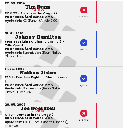
27. 09. 2014
Tim Dunn
Fatboy
RITC 22 - Ruckus in the Cage 22
prohra
PROFESIONÁLNÍ ZÁPAS MMA
Výsledek:
KO (Punch), 1. kolo 0:00
31. 01. 2010
Johnny Hamilton
Fearless Fighting Championship 3 -
Title Quest
PROFESIONÁLNÍ ZÁPAS MMA
výhra
Výsledek:
Submission (Rear-Naked
Choke), 1. kolo 1:11
11. 04. 2009
Nathan Jiskra
FFC 1 - Fearless Fighting Championship
1
PROFESIONÁLNÍ ZÁPAS MMA
výhra
Výsledek:
Submission (Rear-Naked
Choke), 1. kolo 2:40
20. 05. 2006
Joe Doerksen
El Dirte
CITC - Combat in the Cage 2
PROFESIONÁLNÍ ZÁPAS MMA
prohra
Výsledek:
TKO (Submission to Punches), 1.
kolo 4:30