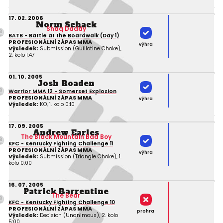
17. 02. 2006
Norm Schack
Shaq Daddy
BATB - Battle at the Boardwalk (Day 1)
PROFESIONÁLNÍ ZÁPAS MMA
výhra
Výsledek:
Submission (Guillotine Choke),
2. kolo 1:47
01. 10. 2005
Josh Roaden
Warrior MMA 12 - Somerset Explosion
PROFESIONÁLNÍ ZÁPAS MMA
výhra
Výsledek:
KO, 1. kolo 0:10
17. 09. 2005
Andrew Earles
The Black Mountain Bad Boy
KFC - Kentucky Fighting Challenge 11
PROFESIONÁLNÍ ZÁPAS MMA
výhra
Výsledek:
Submission (Triangle Choke), 1.
kolo 0:00
16. 07. 2005
Patrick Barrentine
The Bear
KFC - Kentucky Fighting Challenge 10
PROFESIONÁLNÍ ZÁPAS MMA
prohra
Výsledek:
Decision (Unanimous), 2. kolo
5:00