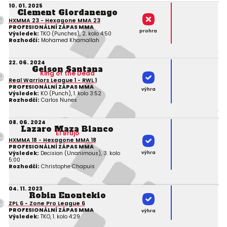
10. 01. 2025
Clement Giordanengo
HXMMA 23 - Hexagone MMA 23
PROFESIONÁLNÍ ZÁPAS MMA
prohra
Výsledek:
TKO (Punches), 2. kolo 4:50
Rozhodčí:
Mohamed Khamallah
22. 06. 2024
Geison Santana
King of the Dead
Real Warriors League 1 - RWL 1
PROFESIONÁLNÍ ZÁPAS MMA
výhra
Výsledek:
KO (Punch), 1. kolo 3:52
Rozhodčí:
Carlos Nunes
08. 06. 2024
Lazaro Maza Blanco
El Brujo
HXMMA 18 - Hexagone MMA 18
PROFESIONÁLNÍ ZÁPAS MMA
výhra
Výsledek:
Decision (Unanimous), 3. kolo
5:00
Rozhodčí:
Christophe Chapuis
04. 11. 2023
Robin Enontekio
ZPL 6 - Zone Pro League 6
PROFESIONÁLNÍ ZÁPAS MMA
výhra
Výsledek:
TKO, 1. kolo 4:29