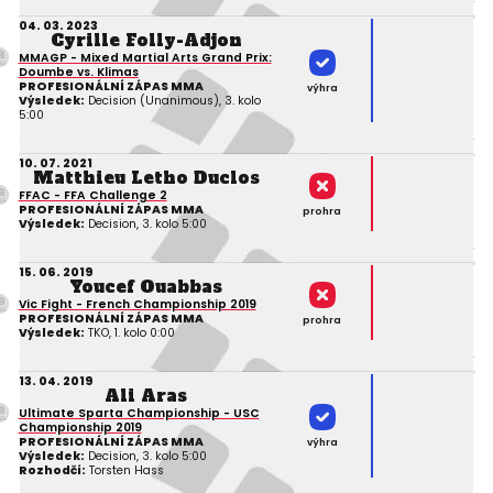
04. 03. 2023
Cyrille Folly-Adjon
MMAGP - Mixed Martial Arts Grand Prix:
Doumbe vs. Klimas
PROFESIONÁLNÍ ZÁPAS MMA
výhra
Výsledek:
Decision (Unanimous), 3. kolo
5:00
10. 07. 2021
Matthieu Letho Duclos
FFAC - FFA Challenge 2
PROFESIONÁLNÍ ZÁPAS MMA
prohra
Výsledek:
Decision, 3. kolo 5:00
15. 06. 2019
Youcef Ouabbas
Vic Fight - French Championship 2019
PROFESIONÁLNÍ ZÁPAS MMA
prohra
Výsledek:
TKO, 1. kolo 0:00
13. 04. 2019
Ali Aras
Ultimate Sparta Championship - USC
Championship 2019
PROFESIONÁLNÍ ZÁPAS MMA
výhra
Výsledek:
Decision, 3. kolo 5:00
Rozhodčí:
Torsten Hass