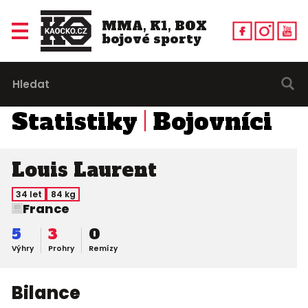
MMA, K1, BOX
bojové sporty
Statistiky
Bojovníci
Louis Laurent
34 let
84 kg
France
5
3
0
Výhry
Prohry
Remízy
Bilance