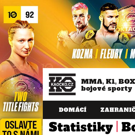
MMA, K1, BO
bojové sporty
DOMÁCÍ
ZAHRANIČ
Statistiky
B