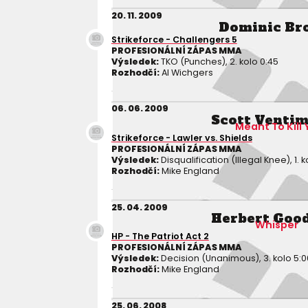
20. 11. 2009
Dominic Br
Strikeforce - Challengers 5
PROFESIONÁLNÍ ZÁPAS MMA
Výsledek:
TKO (Punches), 2. kolo 0:45
Rozhodčí:
Al Wichgers
06. 06. 2009
Scott Ventim
Meant To Kill 
Strikeforce - Lawler vs. Shields
PROFESIONÁLNÍ ZÁPAS MMA
Výsledek:
Disqualification (Illegal Knee), 1. k
Rozhodčí:
Mike England
25. 04. 2009
Herbert Goo
Whisper
HP - The Patriot Act 2
PROFESIONÁLNÍ ZÁPAS MMA
Výsledek:
Decision (Unanimous), 3. kolo 5:0
Rozhodčí:
Mike England
25. 06. 2008