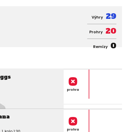
29
Výhry
20
Prohry
0
Remízy
ggs
prohra
ana
prohra
. kolo 1:30