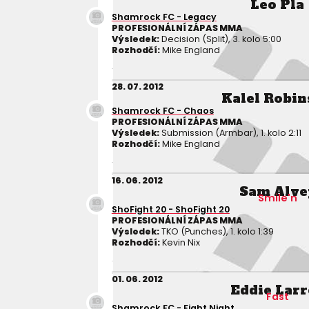
Leo Pla
Shamrock FC - Legacy
PROFESIONÁLNÍ ZÁPAS MMA
Výsledek:
Decision (Split), 3. kolo 5:00
Rozhodčí:
Mike England
28. 07. 2012
Kalel Robi
Shamrock FC - Chaos
PROFESIONÁLNÍ ZÁPAS MMA
Výsledek:
Submission (Armbar), 1. kolo 2:11
Rozhodčí:
Mike England
16. 06. 2012
Sam Alve
Smile'n
ShoFight 20 - ShoFight 20
PROFESIONÁLNÍ ZÁPAS MMA
Výsledek:
TKO (Punches), 1. kolo 1:39
Rozhodčí:
Kevin Nix
01. 06. 2012
Eddie Larr
Fast
Shamrock FC - Fight Night