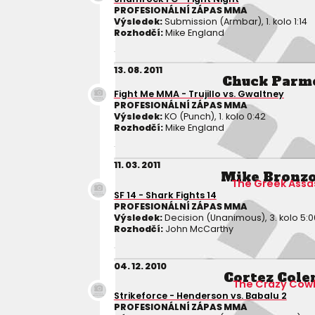
PROFESIONÁLNÍ ZÁPAS MMA
Výsledek:
Submission (Armbar), 1. kolo 1:14
Rozhodčí:
Mike England
13. 08. 2011
Chuck Parm
Fight Me MMA - Trujillo vs. Gwaltney
PROFESIONÁLNÍ ZÁPAS MMA
Výsledek:
KO (Punch), 1. kolo 0:42
Rozhodčí:
Mike England
11. 03. 2011
Mike Bronzo
The Greek Assa
SF 14 - Shark Fights 14
PROFESIONÁLNÍ ZÁPAS MMA
Výsledek:
Decision (Unanimous), 3. kolo 5:0
Rozhodčí:
John McCarthy
04. 12. 2010
Cortez Col
The Crazy Cow
Strikeforce - Henderson vs. Babalu 2
PROFESIONÁLNÍ ZÁPAS MMA