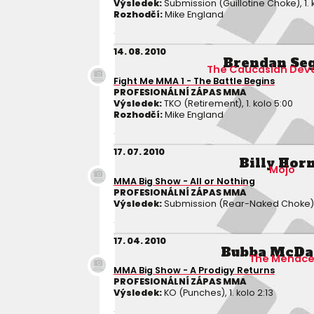
Výsledek:
Submission (Guillotine Choke), 1. 
Rozhodčí:
Mike England
14. 08. 2010
Brendan Se
The Caucasian Dev
Fight Me MMA 1 - The Battle Begins
PROFESIONÁLNÍ ZÁPAS MMA
Výsledek:
TKO (Retirement), 1. kolo 5:00
Rozhodčí:
Mike England
17. 07. 2010
Billy Hor
Mojo
MMA Big Show - All or Nothing
PROFESIONÁLNÍ ZÁPAS MMA
Výsledek:
Submission (Rear-Naked Choke), 1
17. 04. 2010
Bubba McDa
The Menac
MMA Big Show - A Prodigy Returns
PROFESIONÁLNÍ ZÁPAS MMA
Výsledek:
KO (Punches), 1. kolo 2:13