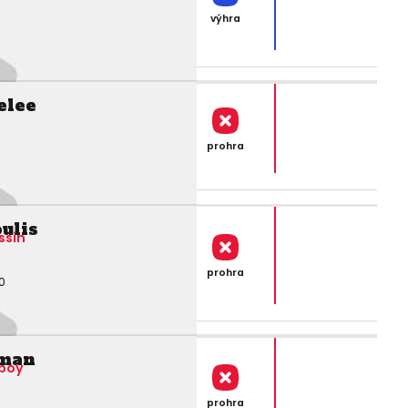
výhra
elee
prohra
ulis
ssin
prohra
0
eman
boy
prohra