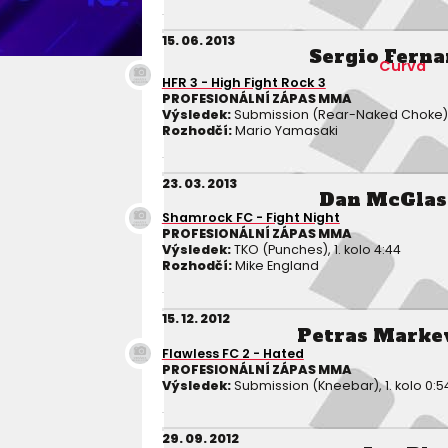
15. 06. 2013
Sergio Fern
Curva
HFR 3 - High Fight Rock 3
PROFESIONÁLNÍ ZÁPAS MMA
Výsledek:
Submission (Rear-Naked Choke), 
Rozhodčí:
Mario Yamasaki
23. 03. 2013
Dan McGlas
Shamrock FC - Fight Night
PROFESIONÁLNÍ ZÁPAS MMA
Výsledek:
TKO (Punches), 1. kolo 4:44
Rozhodčí:
Mike England
15. 12. 2012
Petras Marke
Flawless FC 2 - Hated
PROFESIONÁLNÍ ZÁPAS MMA
Výsledek:
Submission (Kneebar), 1. kolo 0:5
29. 09. 2012