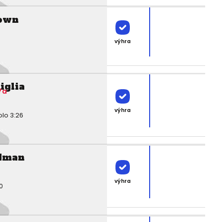
own
výhra
iglia
Ya
výhra
olo 3:26
dman
výhra
0