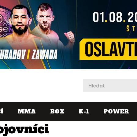
X
Í
MMA
BOX
K-1
POWER
ojovníci