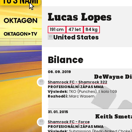
Lucas Lopes
191 cm
47 let
84 kg
United States
Bilance
06. 09. 2019
DeWayne Di
Shamrock FC - Shamrock 322
PROFESIONÁLNÍ ZÁPAS MMA
Výsledek:
TKO (Punches), 1. kolo 1:09
Rozhodčí:
Marc Wasem
31. 01. 2015
Keith Smet
Shamrock FC - Force
PROFESIONÁLNÍ ZÁPAS MMA
Výsledek:
Submission (Rear-Naked Choke), 1