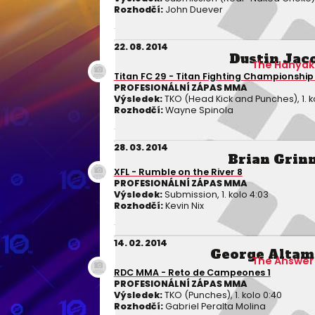
Rozhodčí:
John Duever
22. 08. 2014
Dustin Jac
The Hanyak
Titan FC 29 - Titan Fighting Championship
PROFESIONÁLNÍ ZÁPAS MMA
Výsledek:
TKO (Head Kick and Punches), 1. ko
Rozhodčí:
Wayne Spinola
28. 03. 2014
Brian Grinn
XFL - Rumble on the River 8
PROFESIONÁLNÍ ZÁPAS MMA
Výsledek:
Submission, 1. kolo 4:03
Rozhodčí:
Kevin Nix
14. 02. 2014
George Altam
The Answer
RDC MMA - Reto de Campeones 1
PROFESIONÁLNÍ ZÁPAS MMA
Výsledek:
TKO (Punches), 1. kolo 0:40
Rozhodčí:
Gabriel Peralta Molina