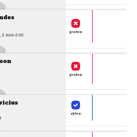
andes
prohra
2. kolo 0:00
son
prohra
vicius
výhra
4