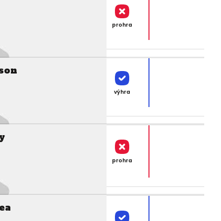
prohra
nson
výhra
y
prohra
ea