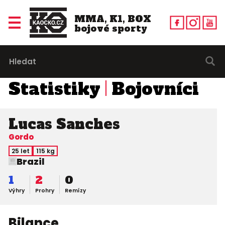
MMA, K1, BOX
bojové sporty
Statistiky
Bojovníci
Lucas Sanches
Gordo
25 let
115 kg
Brazil
1
2
0
Výhry
Prohry
Remízy
Bilance