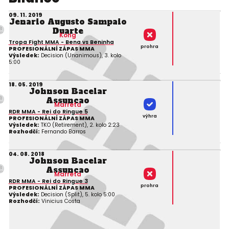
09. 11. 2019
Jenario Augusto Sampaio
Duarte
Kong
Tropa Fight MMA - Bena vs Beninha
prohra
PROFESIONÁLNÍ ZÁPAS MMA
Výsledek:
Decision (Unanimous), 3. kolo
5:00
18. 05. 2019
Johnson Bacelar
Assuncao
Marreta
RDR MMA - Rei do Ringue 5
výhra
PROFESIONÁLNÍ ZÁPAS MMA
Výsledek:
TKO (Retirement), 2. kolo 2:23
Rozhodčí:
Fernando Barros
04. 08. 2018
Johnson Bacelar
Assuncao
Marreta
RDR MMA - Rei do Ringue 3
prohra
PROFESIONÁLNÍ ZÁPAS MMA
Výsledek:
Decision (Split), 5. kolo 5:00
Rozhodčí:
Vinicius Costa