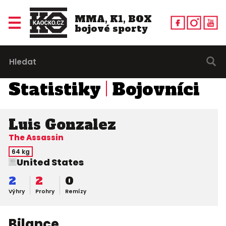
MMA, K1, BOX
bojové sporty
Statistiky
Bojovníci
Luis Gonzalez
The Assassin
64 kg
United States
2
2
0
Výhry
Prohry
Remízy
Bilance