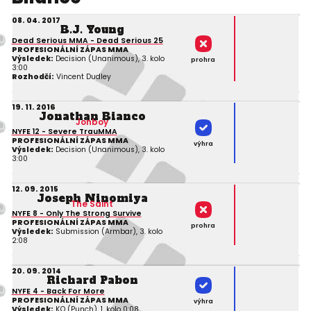
08. 04. 2017
B.J. Young
Dead Serious MMA - Dead Serious 25
PROFESIONÁLNÍ ZÁPAS MMA
Výsledek:
Decision (Unanimous), 3. kolo
prohra
3:00
Rozhodčí:
Vincent Dudley
19. 11. 2016
Jonathan Bianco
Jonboy
NYFE 12 - Severe TrauMMA
PROFESIONÁLNÍ ZÁPAS MMA
výhra
Výsledek:
Decision (Unanimous), 3. kolo
3:00
12. 09. 2015
Joseph Ninomiya
The Saint
NYFE 8 - Only The Strong Survive
PROFESIONÁLNÍ ZÁPAS MMA
prohra
Výsledek:
Submission (Armbar), 3. kolo
2:08
20. 09. 2014
Richard Pabon
NYFE 4 - Back For More
PROFESIONÁLNÍ ZÁPAS MMA
výhra
Výsledek:
KO (Punch), 1. kolo 0:08