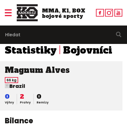
MMA, K1, BOX
bojové sporty
Statistiky
Bojovníci
Magnum Alves
66 kg
Brazil
0
2
0
Výhry
Prohry
Remízy
Bilance