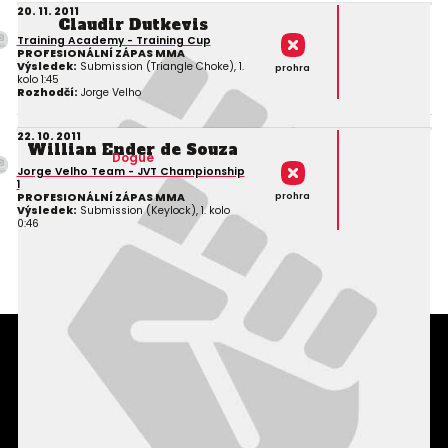
20. 11. 2011
Claudir Dutkevis
Training Academy - Training Cup
PROFESIONÁLNÍ ZÁPAS MMA
Výsledek:
Submission (Triangle Choke), 1.
prohra
kolo 1:45
Rozhodčí:
Jorge Velho
22. 10. 2011
Willian Ender de Souza
Dogue
Jorge Velho Team - JVT Championship
1
prohra
PROFESIONÁLNÍ ZÁPAS MMA
Výsledek:
Submission (Keylock), 1. kolo
0:46
Podmínky užití webového rozhraní
Souhlas s používáním osobních údajů
Statistiky
Kontakty