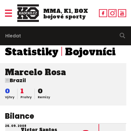
MMA, K1, BOX
bojové sporty
Statistiky
Bojovníci
Marcelo Rosa
Brazil
0
1
0
Výhry
Prohry
Remízy
Bilance
26. 09. 2008
Victor Santos