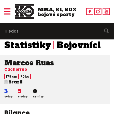
MMA, K1, BOX
bojové sporty
Statistiky
Bojovníci
Marcos Ruas
Cachorrao
178 cm
70 kg
Brazil
3
5
0
Výhry
Prohry
Remízy
Bilance