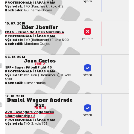
výhra
PROFESIONÁLNÍ ZÁPAS MMA
Výsledek:
TKO (Punches), 1. kolo 4:12
Rozhodčí:
Guilherme Gomes
10. 07. 2015
Eder Jhouffer
FDAM - Fusao de Artes Marciais 4
PROFESIONÁLNÍ ZÁPAS MMA
prohra
Výsledek:
TKO (Retirement), 1. kolo 5:00
Rozhodčí:
Marciano Gurjao
06. 12. 2014
Joao Carlos
Binho
SPF - Super Pitbull Fight 40
PROFESIONÁLNÍ ZÁPAS MMA
výhra
Výsledek:
Decision (Unanimous), 3. kolo
5:00
Rozhodčí:
Silmar Nunes
12. 10. 2013
Daniel Wagner Andrade
Paz
Pitbull
AVC - Avengers Vingadores
výhra
Championships 2
PROFESIONÁLNÍ ZÁPAS MMA
Výsledek:
TKO, 3. kolo 1:05