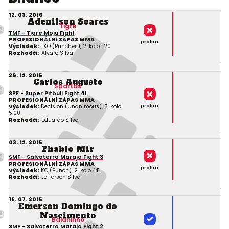
12. 03. 2016
Adenilson Soares
Tigre
TMF - Tigre Moju Fight
PROFESIONÁLNÍ ZÁPAS MMA
prohra
Výsledek:
TKO (Punches), 2. kolo 1:20
Rozhodčí:
Alvaro Silva
26. 12. 2015
Carlos Augusto
Spartas
SPF - Super Pitbull Fight 41
PROFESIONÁLNÍ ZÁPAS MMA
prohra
Výsledek:
Decision (Unanimous), 3. kolo
5:00
Rozhodčí:
Eduardo Silva
03. 12. 2015
Fhabio Mir
SMF - Salvaterra Marajo Fight 3
PROFESIONÁLNÍ ZÁPAS MMA
prohra
Výsledek:
KO (Punch), 2. kolo 4:11
Rozhodčí:
Jefferson Silva
15. 07. 2015
Emerson Domingo do
Nascimento
Baianinho
SMF - Salvaterra Marajo Fight 2