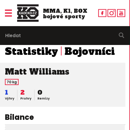
MMA, K1, BOX
bojové sporty
Statistiky
Bojovníci
Matt Williams
70 kg
1
2
0
Výhry
Prohry
Remízy
Bilance
22. 10. 2011