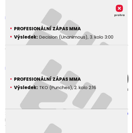
Luke Crition
prohra
Punch Up Promotions - Fight Night 1
PROFESIONÁLNÍ ZÁPAS MMA
Výsledek:
Decision (Unanimous), 3. kolo 3:00
05. 03. 2010
Joel Frandsen
ROF 37 - Warlords
PROFESIONÁLNÍ ZÁPAS MMA
Výsledek:
TKO (Punches), 2. kolo 2:16
prohra
23. 01. 2010
Nate Yokoyama
CFP - Bash at the Beach
PROFESIONÁLNÍ ZÁPAS MMA
Výsledek:
Submission (Rear-Naked Choke), 1. kolo 2:11