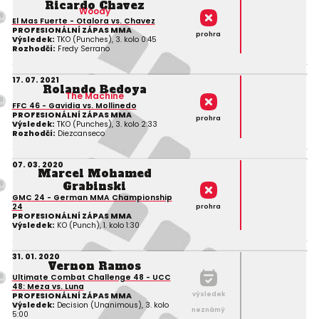
Ricardo Chavez
Woody
El Mas Fuerte - Otalora vs. Chavez
PROFESIONÁLNÍ ZÁPAS MMA
prohra
Výsledek:
TKO (Punches), 3. kolo 0:45
Rozhodčí:
Fredy Serrano
17. 07. 2021
Rolando Bedoya
The Machine
FFC 46 - Gavidia vs. Mollinedo
PROFESIONÁLNÍ ZÁPAS MMA
prohra
Výsledek:
TKO (Punches), 3. kolo 2:33
Rozhodčí:
Diezcanseco
07. 03. 2020
Marcel Mohamed
Grabinski
GMC 24 - German MMA Championship
24
prohra
PROFESIONÁLNÍ ZÁPAS MMA
Výsledek:
KO (Punch), 1. kolo 1:30
31. 01. 2020
Vernon Ramos
Ultimate Combat Challenge 48 - UCC
48: Meza vs. Luna
výsledek
PROFESIONÁLNÍ ZÁPAS MMA
Výsledek:
Decision (Unanimous), 3. kolo
neznámý
5:00