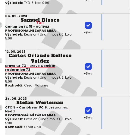
Výsledek:
TKO, 3. kolo 0:00
06. 09. 2023
Samuel Blasco
Yan
Centurion FC 15 - ACTIVM
PROFESIONÁLNÍ ZÁPAS MMA
výhra
Výsledek:
Decision (Unanimous), 3. kolo
5:00
12. 08. 2023
Carlos Orlando Belloso
Valdez
Brave CF 73 - Brave Combat
Federation 73
PROFESIONÁLNÍ ZÁPAS MMA
výhra
Výsledek:
Decision (Unanimous), 3. kolo
5:00
Rozhodčí:
Cesar Martinez
24. 06. 2023
Stefan Werleman
CFC 9 - Caribbean FC 9: Jesurun vs.
Nedd
PROFESIONÁLNÍ ZÁPAS MMA
výhra
Výsledek:
Decision (Unanimous), 3. kolo
5:00
Rozhodčí:
Oliver Cruz