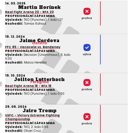
14. 03. 2025
Martin Horínek
Real Fight Arena 20 - RFA 20
PROFESIONÁLNÍ ZÁPAS MMA
prohra
Výsledek:
TKO (Punches), 1. kolo 1:27
Rozhodčí:
Tomas Kohout
19. 12. 2024
Jaime Cordova
Instinto
FFC 85 - Vacacela vs. Bandenay
PROFESIONÁLNÍ ZÁPAS MMA
výhra
Výsledek:
Decision (Unanimous), 3. kolo
5:00
Rozhodčí:
Marco Heredia
19. 10. 2024
Joilton Lutterbach
Peregrino
Real Fight Arena 18 - RFA 18
prohra
PROFESIONÁLNÍ ZÁPAS MMA
Výsledek:
TKO (Punches), 1. kolo 0:00
29. 06. 2024
Jairo Tromp
VXFC - Victory Extreme Fighting
Championship
PROFESIONÁLNÍ ZÁPAS MMA
prohra
Výsledek:
TKO, 2. kolo 0:56
Rozhodčí:
Oliver Cruz