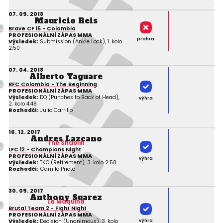
07. 09. 2018
Mauricio Reis
Brave CF 15 - Colombia
PROFESIONÁLNÍ ZÁPAS MMA
prohra
Výsledek:
Submission (Ankle Lock), 1. kolo
2:50
07. 04. 2018
Alberto Yaguare
RFC Colombia - The Beginning
PROFESIONÁLNÍ ZÁPAS MMA
Výsledek:
DQ (Punches to Back of Head),
výhra
2. kolo 4:48
Rozhodčí:
Julio Carrillo
16. 12. 2017
Andres Lazcano
The Shaolin
LFC 12 - Champions Night
PROFESIONÁLNÍ ZÁPAS MMA
výhra
Výsledek:
TKO (Retirement), 3. kolo 2:58
Rozhodčí:
Camilo Prieto
30. 09. 2017
Anthony Suarez
La Maquina
Brutal Team 2 - Fight Night
PROFESIONÁLNÍ ZÁPAS MMA
výhra
Výsledek:
Decision (Unanimous), 3. kolo