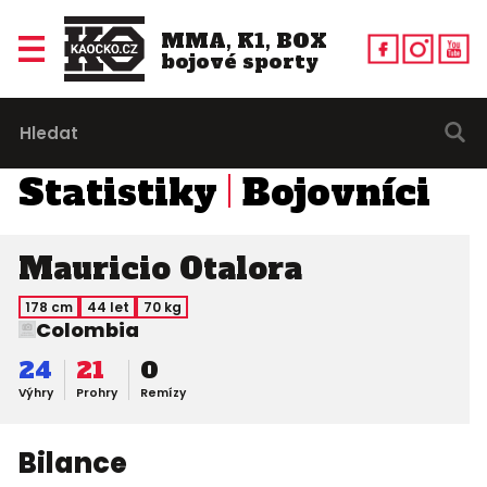
MMA, K1, BOX
bojové sporty
Statistiky
Bojovníci
Mauricio Otalora
178 cm
44 let
70 kg
Colombia
24
21
0
Výhry
Prohry
Remízy
Bilance