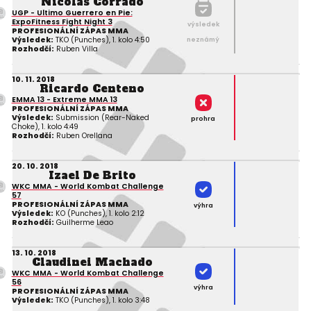
Nicolas Corrado
UGP - Ultimo Guerrero en Pie:
ExpoFitness Fight Night 3
výsledek
PROFESIONÁLNÍ ZÁPAS MMA
Výsledek:
TKO (Punches), 1. kolo 4:50
neznámý
Rozhodčí:
Ruben Villa
10. 11. 2018
Ricardo Centeno
EMMA 13 - Extreme MMA 13
PROFESIONÁLNÍ ZÁPAS MMA
Výsledek:
Submission (Rear-Naked
prohra
Choke), 1. kolo 4:49
Rozhodčí:
Ruben Orellana
20. 10. 2018
Izael De Brito
WKC MMA - World Kombat Challenge
57
PROFESIONÁLNÍ ZÁPAS MMA
výhra
Výsledek:
KO (Punches), 1. kolo 2:12
Rozhodčí:
Guilherme Leao
13. 10. 2018
Claudinei Machado
WKC MMA - World Kombat Challenge
56
výhra
PROFESIONÁLNÍ ZÁPAS MMA
Výsledek:
TKO (Punches), 1. kolo 3:48