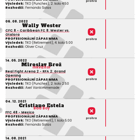
prohra
Výsledek:
TKO (Punches), 2. kolo 4:50
Rozhodčí:
Fernando Salas
06. 08. 2022
Wally Wester
CFC 8 - Caribbean FC 8: Wester vs.
Otalora
PROFESIONÁLNÍ ZÁPAS MMA
prohra
Výsledek:
TKO (Retirement), 4. kolo 5:00
Rozhodčí:
Oliver Cruz
14. 05. 2022
Miroslav Brož
Inkvizitor
Real Fight Arena 2 - RFA 2: Grand
Opening
prohra
PROFESIONÁLNÍ ZÁPAS MMA
Výsledek:
TKO (Punches), 2. kolo 2:50
Rozhodčí:
Axel Vankimmenade
04. 12. 2021
Cristiano Estela
Bad Boy
FFC 48 - Mexico
PROFESIONÁLNÍ ZÁPAS MMA
prohra
Výsledek:
TKO (Retirement), 1. kolo 5:00
Rozhodčí:
Fernando Salas
14. 08. 2021