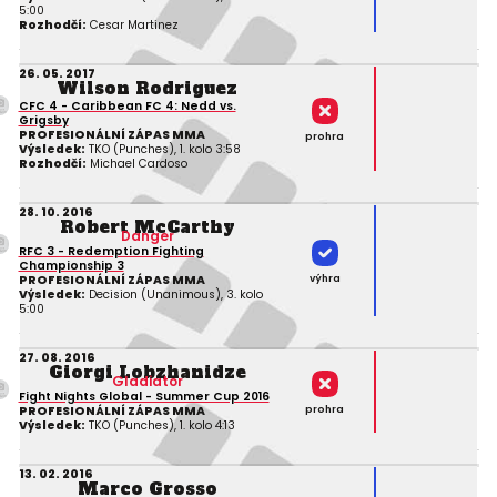
5:00
Rozhodčí:
Cesar Martinez
26. 05. 2017
Wilson Rodriguez
CFC 4 - Caribbean FC 4: Nedd vs.
Grigsby
PROFESIONÁLNÍ ZÁPAS MMA
prohra
Výsledek:
TKO (Punches), 1. kolo 3:58
Rozhodčí:
Michael Cardoso
28. 10. 2016
Robert McCarthy
Danger
RFC 3 - Redemption Fighting
Championship 3
výhra
PROFESIONÁLNÍ ZÁPAS MMA
Výsledek:
Decision (Unanimous), 3. kolo
5:00
27. 08. 2016
Giorgi Lobzhanidze
Gladiator
Fight Nights Global - Summer Cup 2016
prohra
PROFESIONÁLNÍ ZÁPAS MMA
Výsledek:
TKO (Punches), 1. kolo 4:13
13. 02. 2016
Marco Grosso