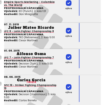
Empire Sports Marketing - Colombia
vs. The World
PROFESIONÁLNÍ ZÁPAS MMA
výhra
Výsledek:
KO (Punch), 2. kolo 1:01
Rozhodčí:
Dan Miragliotta
07. 11. 2015
Jaiber Mateo Ricardo
LFC 8 - Latin Fighter Championship 8
PROFESIONÁLNÍ ZÁPAS MMA
výhra
Výsledek:
TKO (Retirement), 2. kolo 5:00
Rozhodčí:
Cesar Martinez
01. 08. 2015
Alfonso Osma
LFC 7 - Latin Fighter Championship 7
PROFESIONÁLNÍ ZÁPAS MMA
výhra
Výsledek:
Decision (Split), 3. kolo 5:00
Rozhodčí:
Cesar Martinez
06. 06. 2015
Carlos Garcia
Terere
SFC 19 - Striker Fighting Championship
19
PROFESIONÁLNÍ ZÁPAS MMA
výhra
Výsledek:
Decision (Unanimous), 3. kolo
5:00
Rozhodčí:
Carlos Barreto