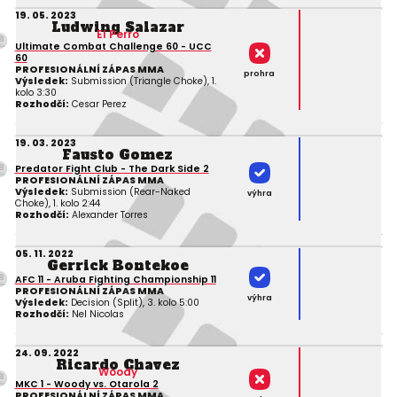
19. 05. 2023
Ludwing Salazar
El Perro
Ultimate Combat Challenge 60 - UCC
60
PROFESIONÁLNÍ ZÁPAS MMA
prohra
Výsledek:
Submission (Triangle Choke), 1.
kolo 3:30
Rozhodčí:
Cesar Perez
19. 03. 2023
Fausto Gomez
Predator Fight Club - The Dark Side 2
PROFESIONÁLNÍ ZÁPAS MMA
Výsledek:
Submission (Rear-Naked
výhra
Choke), 1. kolo 2:44
Rozhodčí:
Alexander Torres
05. 11. 2022
Gerrick Bontekoe
AFC 11 - Aruba Fighting Championship 11
PROFESIONÁLNÍ ZÁPAS MMA
výhra
Výsledek:
Decision (Split), 3. kolo 5:00
Rozhodčí:
Nel Nicolas
24. 09. 2022
Ricardo Chavez
Woody
MKC 1 - Woody vs. Otarola 2
PROFESIONÁLNÍ ZÁPAS MMA