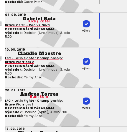
Rozhodčí:
Cesar Perez
07. 09. 2019
Gabriel Bula
Kike / Ratel
Brave CF 26 - Roa vs. Silva
PROFESIONÁLNÍ ZÁPAS MMA
výhra
Výsledek:
Decision (Unanimous), 3. kolo
5:00
10. 08. 2019
Claudio Maestre
LFC - Latin Fighter Championship:
Brave Warriors 2
PROFESIONÁLNÍ ZÁPAS MMA
výhra
Výsledek:
Decision (Unanimous), 3. kolo
5:00
Rozhodčí:
Yeimy Ariza
20. 07. 2019
Andres Torres
Bam Bam
LFC - Latin Fighter Championship:
Brave Warriors 1
výhra
PROFESIONÁLNÍ ZÁPAS MMA
Výsledek:
Decision (Split ), 3. kolo 5:00
Rozhodčí:
Yeimy Ariza
15. 02. 2019