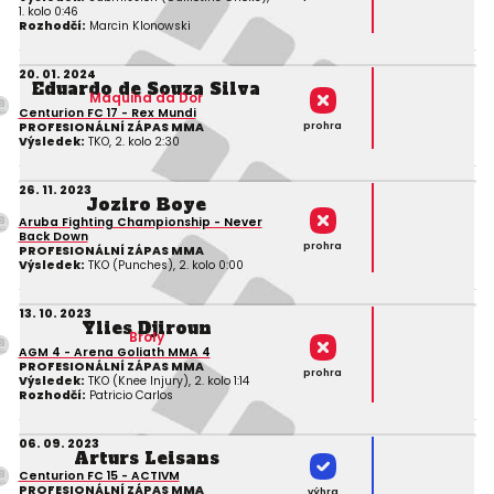
1. kolo 0:46
Rozhodčí:
Marcin Klonowski
20. 01. 2024
Eduardo de Souza Silva
Maquina da Dor
Centurion FC 17 - Rex Mundi
prohra
PROFESIONÁLNÍ ZÁPAS MMA
Výsledek:
TKO, 2. kolo 2:30
26. 11. 2023
Joziro Boye
Aruba Fighting Championship - Never
Back Down
prohra
PROFESIONÁLNÍ ZÁPAS MMA
Výsledek:
TKO (Punches), 2. kolo 0:00
13. 10. 2023
Ylies Djiroun
Broly
AGM 4 - Arena Goliath MMA 4
PROFESIONÁLNÍ ZÁPAS MMA
prohra
Výsledek:
TKO (Knee Injury), 2. kolo 1:14
Rozhodčí:
Patricio Carlos
06. 09. 2023
Arturs Leisans
Centurion FC 15 - ACTIVM
PROFESIONÁLNÍ ZÁPAS MMA
výhra