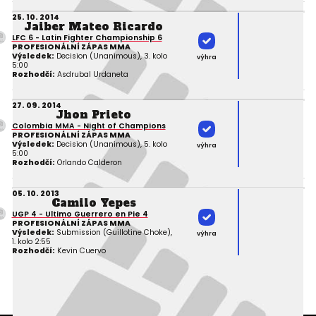
25. 10. 2014
Jaiber Mateo Ricardo
LFC 6 - Latin Fighter Championship 6
PROFESIONÁLNÍ ZÁPAS MMA
Výsledek:
Decision (Unanimous), 3. kolo
výhra
5:00
Rozhodčí:
Asdrubal Urdaneta
27. 09. 2014
Jhon Prieto
Colombia MMA - Night of Champions
PROFESIONÁLNÍ ZÁPAS MMA
Výsledek:
Decision (Unanimous), 5. kolo
výhra
5:00
Rozhodčí:
Orlando Calderon
05. 10. 2013
Camilo Yepes
UGP 4 - Ultimo Guerrero en Pie 4
PROFESIONÁLNÍ ZÁPAS MMA
Výsledek:
Submission (Guillotine Choke),
výhra
1. kolo 2:55
Rozhodčí:
Kevin Cuervo