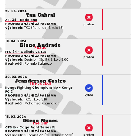
25. 05. 2024
Yan Cabral
AFL 34 - Badalona
PROFESIONÁLNÍ ZÁPAS MMA
prohra
Výsledek:
TKO (Punches), 1. kolo 1:51
18. 04. 2024
Elano Andrade
Pezao
FFC 74 - Galindo vs. Luz
PROFESIONÁLNÍ ZÁPAS MMA
prohra
Výsledek:
Decision (Split), 3. kolo 5:00
Rozhodčí:
Romulo Balarezo
30. 03. 2024
Jeanderson Castro
The Jackal
Kongs Fighting Championship - Kongs
FC 2
výhra
PROFESIONÁLNÍ ZÁPAS MMA
Výsledek:
TKO, 1. kolo 3:16
Rozhodčí:
Mohamed Khamallah
15. 03. 2024
Diego Nunes
The Gun
CFS 15 - Cage Fight Series 15
PROFESIONÁLNÍ ZÁPAS MMA
prohra
Výsledek:
Submission (Guillotine Choke),