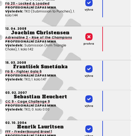
FG 20 - Locked & Loaded
PROFESIONÁLNÍ ZÁPAS MMA
výhra
Výsledek:
TKO (Submission to Punches), 1.
kolo 1:44
12. 04. 2008
Joachim Christensen
Adrenaline 2 - Rise of the Champions
PROFESIONÁLNÍ ZÁPAS MMA
prohra
Výsledek:
Submission (Arm Triangle
Choke), 1. kolo 1:42
15. 03. 2008
František Smetánka
FG 6 - Fighter Gala 6
PROFESIONÁLNÍ ZÁPAS MMA
výhra
Výsledek:
TKO, 1. kolo 1:47
03. 02. 2007
Sebastian Heuchert
CC 9 - Cage Challenge 9
PROFESIONÁLNÍ ZÁPAS MMA
výhra
Výsledek:
TKO, 0. kolo 0:00
02. 10. 2004
Henrik Lauritsen
FFF - Frederikssund Brawl 1
PROFESIONÁLNÍ ZÁPAS MMA
výhra