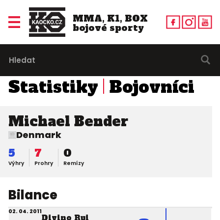
MMA, K1, BOX
bojové sporty
Statistiky
Bojovníci
Michael Bender
Denmark
5
7
0
Výhry
Prohry
Remízy
Bilance
02. 04. 2011
Divino Rui