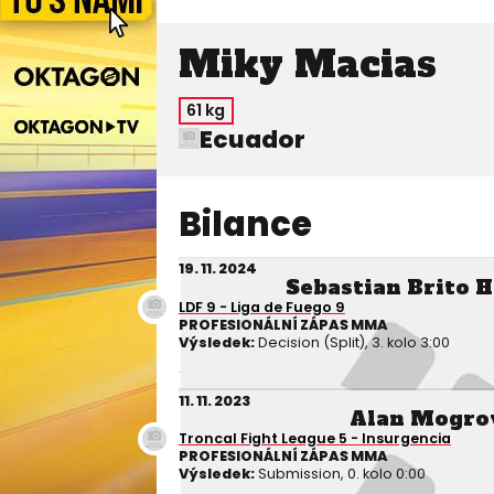
Miky Macias
61 kg
Ecuador
Bilance
19. 11. 2024
Sebastian Brito 
LDF 9 - Liga de Fuego 9
PROFESIONÁLNÍ ZÁPAS MMA
Výsledek:
Decision (Split), 3. kolo 3:00
11. 11. 2023
Alan Mogro
Troncal Fight League 5 - Insurgencia
PROFESIONÁLNÍ ZÁPAS MMA
Výsledek:
Submission, 0. kolo 0:00