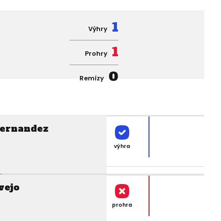
1
Výhry
1
Prohry
0
Remízy
Hernandez
výhra
vejo
prohra