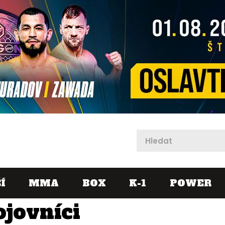
X
Í
MMA
BOX
K-1
POWER
ojovníci