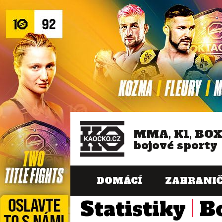
MMA, K1, BO
bojové sporty
DOMÁCÍ
ZAHRANIČ
Statistiky
B