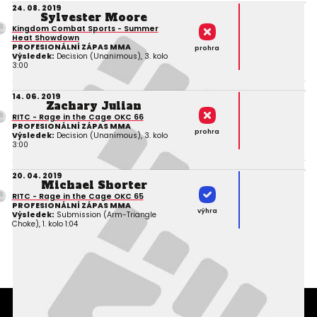
24. 08. 2019
Sylvester Moore
Kingdom Combat Sports - Summer
Heat Showdown
PROFESIONÁLNÍ ZÁPAS MMA
prohra
Výsledek:
Decision (Unanimous), 3. kolo
3:00
14. 06. 2019
Zachary Julian
RITC - Rage in the Cage OKC 66
PROFESIONÁLNÍ ZÁPAS MMA
prohra
Výsledek:
Decision (Unanimous), 3. kolo
3:00
20. 04. 2019
Michael Shorter
RITC - Rage in the Cage OKC 65
PROFESIONÁLNÍ ZÁPAS MMA
výhra
Výsledek:
Submission (Arm-Triangle
Choke), 1. kolo 1:04
Podmínky užití webového rozhraní