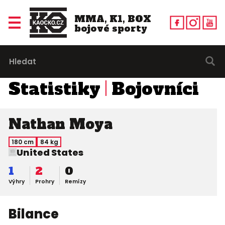
MMA, K1, BOX
bojové sporty
Statistiky
Bojovníci
Nathan Moya
180 cm
84 kg
United States
1
2
0
Výhry
Prohry
Remízy
Bilance