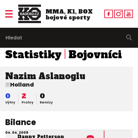
MMA, K1, BOX
bojové sporty
Statistiky
Bojovníci
Nazim Aslanoglu
Holland
0
2
0
Výhry
Prohry
Remízy
Bilance
04. 04. 2009
Danny Petterson