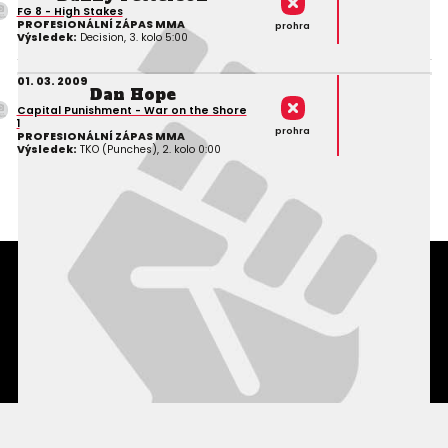
FG 8 - High Stakes
PROFESIONÁLNÍ ZÁPAS MMA
prohra
Výsledek:
Decision, 3. kolo 5:00
01. 03. 2009
Dan Hope
Capital Punishment - War on the Shore
1
prohra
PROFESIONÁLNÍ ZÁPAS MMA
Výsledek:
TKO (Punches), 2. kolo 0:00
Podmínky užití webového rozhraní
Souhlas s používáním osobních údajů
Statistiky
Kontakty