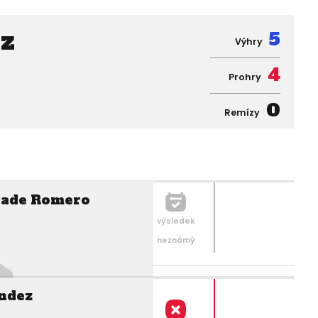
z
5
Výhry
4
Prohry
0
Remízy
rade Romero
výsledek
neznámý
ndez