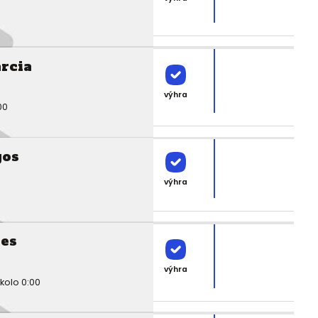
rcia
výhra
00
gos
výhra
res
výhra
kolo 0:00