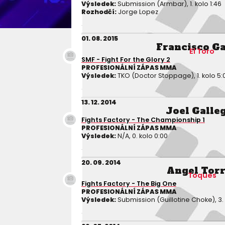
Výsledek:
Submission (Armbar), 1. kolo 1:46
Rozhodčí:
Jorge Lopez
01. 08. 2015
Francisco Ga
El Toro
SMF - Fight For the Glory 2
PROFESIONÁLNÍ ZÁPAS MMA
Výsledek:
TKO (Doctor Stoppage), 1. kolo 5:
13. 12. 2014
Joel Galle
Fights Factory - The Championship 1
PROFESIONÁLNÍ ZÁPAS MMA
Výsledek:
N/A, 0. kolo 0:00
20. 09. 2014
Angel Tor
Toques
Fights Factory - The Big One
PROFESIONÁLNÍ ZÁPAS MMA
Výsledek:
Submission (Guillotine Choke), 3. 