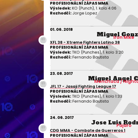
PROFESIONÁLNÍ ZÁPAS MMA
Výsledek:
KO (Punch), 1. kolo 4:06
Rozhodčí:
Jorge Lopez
01. 06. 2018
Miguel Gonz
Iron Mike
XFL 38 - Xtreme Fighters Latino 38
PROFESIONÁLNÍ ZÁPAS MMA
Výsledek:
TKO (Punches), 1. kolo 3:20
Rozhodčí:
Fernando Bautista
23. 08. 2017
Miguel Angel 
Menchaca / Night
JFL 17 - Jasaji Fighting League 17
PROFESIONÁLNÍ ZÁPAS MMA
Výsledek:
TKO (Punches), 1. kolo 1:33
Rozhodčí:
Fernando Bautista
24. 06. 2017
Jose Luis Rod
Pajaro
CDG MMA - Combate de Guerreros 1
PROFESIONÁLNÍ ZÁPAS MMA