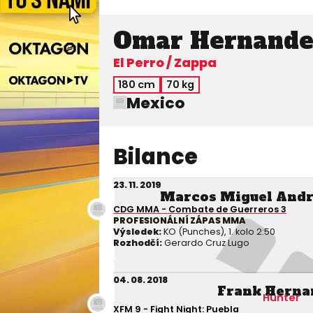
Omar Hernande
El Perro / Zappa
180 cm
70 kg
Mexico
Bilance
23. 11. 2019
Marcos Miguel And
CDG MMA - Combate de Guerreros 3
PROFESIONÁLNÍ ZÁPAS MMA
Výsledek:
KO (Punches), 1. kolo 2:50
Rozhodčí:
Gerardo Cruz Lugo
04. 08. 2018
Frank Herna
Hunter
XFM 9 - Fight Night: Puebla