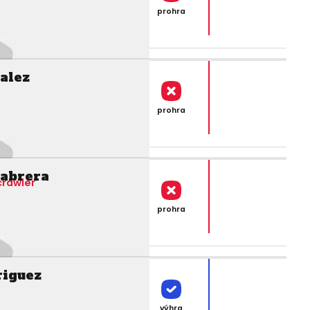
prohra
alez
prohra
Cabrera
crawler
prohra
riguez
výhra