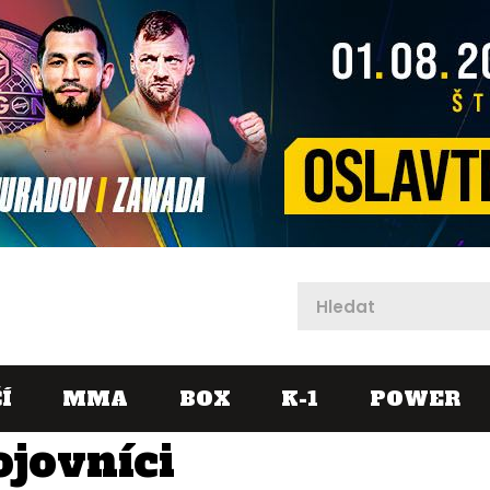
X
Í
MMA
BOX
K-1
POWER
ojovníci