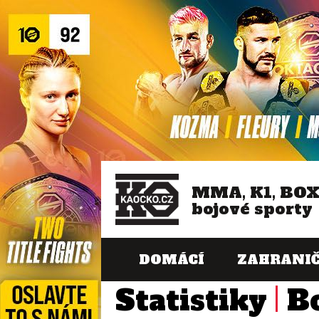
MMA, K1, BO
bojové sporty
DOMÁCÍ
ZAHRANIČ
Statistiky
B