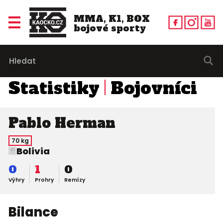
MMA, K1, BOX
bojové sporty
Statistiky
Bojovníci
Pablo Herman
70 kg
Bolivia
0
1
0
Výhry
Prohry
Remízy
Bilance