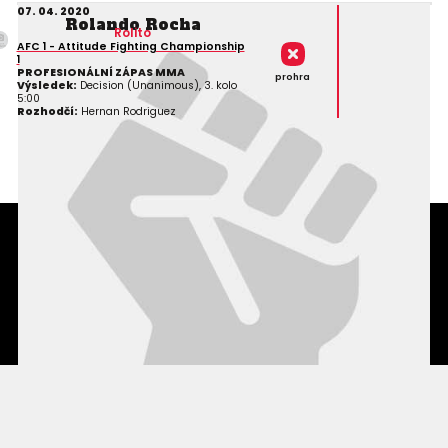
07. 04. 2020
Rolando Rocha
Rolito
AFC 1 - Attitude Fighting Championship
1
PROFESIONÁLNÍ ZÁPAS MMA
prohra
Výsledek:
Decision (Unanimous), 3. kolo
5:00
Rozhodčí:
Hernan Rodriguez
Podmínky užití webového rozhraní
Souhlas s používáním osobních údajů
Statistiky
Kontakty