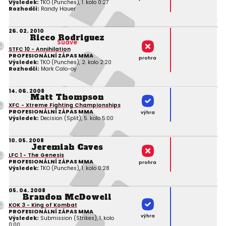
Výsledek:
TKO (Punches), 1. kolo 0:27
Rozhodčí:
Randy Hauer
26. 02. 2010
Ricco Rodriguez
Suave
STFC 10 - Annihilation
PROFESIONÁLNÍ ZÁPAS MMA
prohra
Výsledek:
TKO (Punches), 2. kolo 2:20
Rozhodčí:
Mark Calo-oy
14. 06. 2008
Matt Thompson
XFC - Xtreme Fighting Championships
PROFESIONÁLNÍ ZÁPAS MMA
výhra
Výsledek:
Decision (Split), 5. kolo 5:00
10. 05. 2008
Jeremiah Caves
LFC 1 - The Genesis
PROFESIONÁLNÍ ZÁPAS MMA
prohra
Výsledek:
TKO (Punches), 1. kolo 0:28
05. 04. 2008
Brandon McDowell
KOK 3 - King of Kombat
PROFESIONÁLNÍ ZÁPAS MMA
výhra
Výsledek:
Submission (Strikes), 1. kolo
0:00