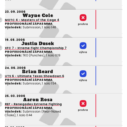
23. 09. 2006
Wayne Cole
MOTC 4 - Masters of the Cage 4
PROFESIONÁLNÍ ZÁPAS MMA
prohra
Výsledek:
Submission, 1. kolo 1:48
19. 08. 2006
Justin Dusek
XFC 7 - Xtreme Fight Championship 7
PROFESIONÁLNÍ ZÁPAS MMA
výhra
Výsledek:
TKO (Punches), 1. kolo 0:19
24. 06. 2006
Brian Beard
UTS 6 - Ultimate Texas Showdown 6
PROFESIONÁLNÍ ZÁPAS MMA
výhra
Výsledek:
Submission, 1. kolo 1:54
25. 03. 2006
Aaron Rosa
REF - Renegades Extreme Fighting
PROFESIONÁLNÍ ZÁPAS MMA
prohra
Výsledek:
Submission (Rear-Naked
Choke), 1. kolo 0:44