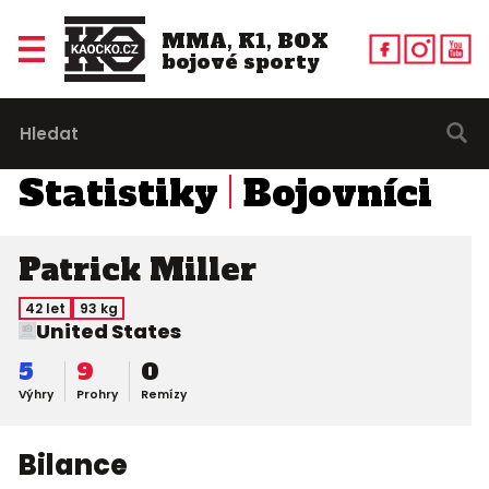
MMA, K1, BOX
bojové sporty
Statistiky
Bojovníci
Patrick Miller
42 let
93 kg
United States
5
9
0
Výhry
Prohry
Remízy
Bilance