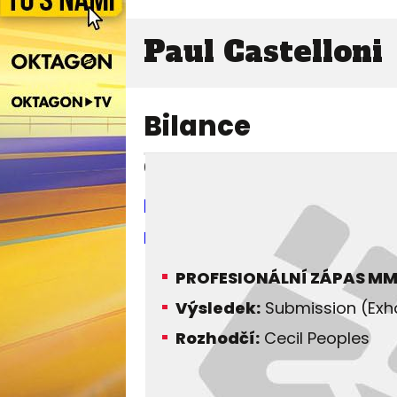
Paul Castelloni
Bilance
06. 12. 2003
Larry Landless
KOTC 31 - King of the Cage 31
PROFESIONÁLNÍ ZÁPAS M
Výsledek:
Submission (Exhau
Rozhodčí:
Cecil Peoples