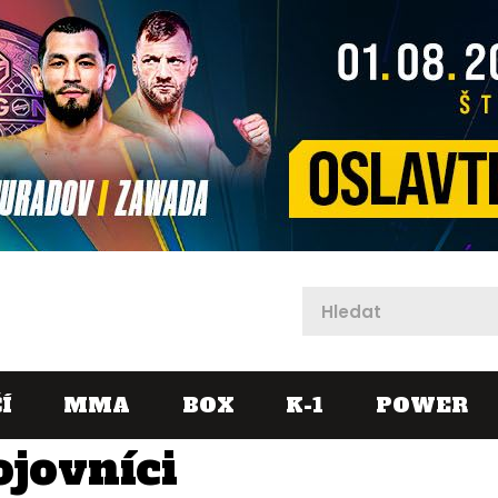
X
Í
MMA
BOX
K-1
POWER
ojovníci