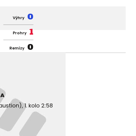
0
Výhry
1
Prohry
0
Remízy
MA
stion), 1. kolo 2:58