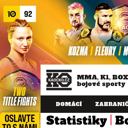
MMA, K1, BO
bojové sporty
DOMÁCÍ
ZAHRANIČ
Statistiky
B