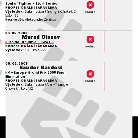
Soul of Fighter - Start Series
PROFESIONÁLNÍ ZÁPAS MMA
Výsledek:
Submission (Triangle Choke), 2.
prohra
kolo 1:35
Rozhodčí:
Aleksander Zentsov
30. 05. 2008
Murad Utsaev
Bushido Lithuania - SWAT 5
PROFESIONÁLNÍ ZÁPAS MMA
prohra
Výsledek:
KO, 1. kolo 2:30
09. 02. 2008
Sandor Bardosi
K-1 - Europe Grand Prix 2008 Final
Elimination
PROFESIONÁLNÍ ZÁPAS MMA
prohra
Výsledek:
Submission (Arm-Triangle
Choke), 1. kolo 1:12
Podmínky užití webového rozhraní
Souhlas s používáním osobních údajů