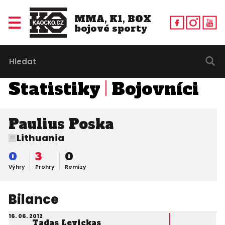
MMA, K1, BOX
bojové sporty
Statistiky
Bojovníci
Paulius Poska
Lithuania
0
3
0
Výhry
Prohry
Remízy
Bilance
16. 06. 2012
Tadas Levickas