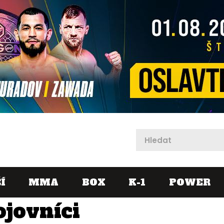
X
Í
MMA
BOX
K-1
POWER
ojovníci