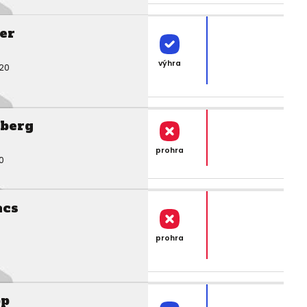
er
výhra
:20
berg
prohra
0
acs
prohra
pp