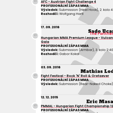
AFC - Austrian Fight Challenge 4
PROFESIONÁLNÍ ZÁPAS MMA
Výsledek:
Submission (Heel Hook), 2. kolo 4
Rozhodčí:
Wolfgang Hartl
17. 09. 2016
Sado Uca
The Panthe
Hungarian MMA Premium League - Vulcano
Gala
PROFESIONÁLNÍ ZÁPAS MMA
Výsledek:
Submission (Armbar), 3. kolo 2:4
Rozhodčí:
Gabor Kokai
03. 09. 2016
Mathias Lo
Fight Festival - Rock 'N' Roll & Oretaever
PROFESIONÁLNÍ ZÁPAS MMA
Výsledek:
Submission (Rear-Naked Choke), 
12. 12. 2015
Eric Mas
PMMAL - Hungarian Fight Championship 1
PROFESIONÁLNÍ ZÁPAS MMA