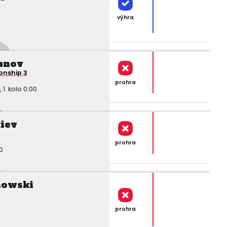
výhra
anov
onship 3
prohra
. kolo 0:00
iev
prohra
0
nowski
prohra