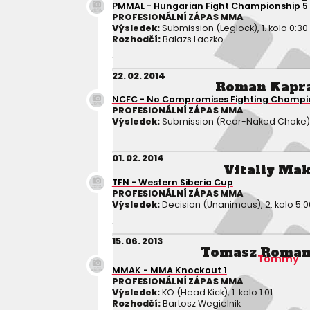
PMMAL - Hungarian Fight Championship 5
PROFESIONÁLNÍ ZÁPAS MMA
Výsledek:
Submission (Leglock), 1. kolo 0:30
Rozhodčí:
Balazs Laczko
22. 02. 2014
Roman Kapr
NCFC - No Compromises Fighting Champi
PROFESIONÁLNÍ ZÁPAS MMA
Výsledek:
Submission (Rear-Naked Choke), 1
01. 02. 2014
Vitaliy Mak
TFN - Western Siberia Cup
PROFESIONÁLNÍ ZÁPAS MMA
Výsledek:
Decision (Unanimous), 2. kolo 5:0
15. 06. 2013
Tomasz Roma
Tommy
MMAK - MMA Knockout 1
PROFESIONÁLNÍ ZÁPAS MMA
Výsledek:
KO (Head Kick), 1. kolo 1:01
Rozhodčí:
Bartosz Wegielnik