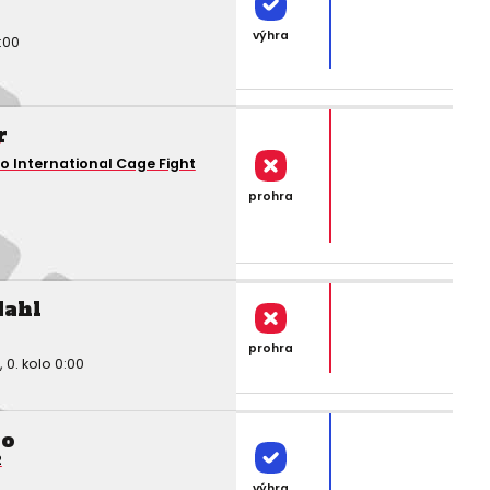
výhra
:00
r
r
 International Cage Fight
prohra
0
dahl
prohra
0. kolo 0:00
ao
2
výhra