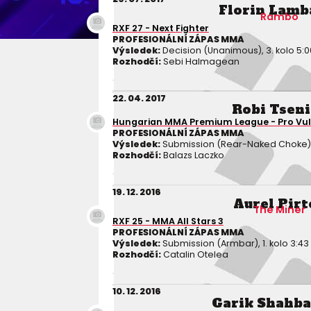
Florin Lamb
Rambo
RXF 27 - Next Fighter
PROFESIONÁLNÍ ZÁPAS MMA
Výsledek:
Decision (Unanimous), 3. kolo 5:0
Rozhodčí:
Sebi Halmagean
22. 04. 2017
Robi Tseni
Hungarian MMA Premium League - Pro Vu
PROFESIONÁLNÍ ZÁPAS MMA
Výsledek:
Submission (Rear-Naked Choke), 1.
Rozhodčí:
Balazs Laczko
19. 12. 2016
Aurel Pirt
The Miner
RXF 25 - MMA All Stars 3
PROFESIONÁLNÍ ZÁPAS MMA
Výsledek:
Submission (Armbar), 1. kolo 3:43
Rozhodčí:
Catalin Otelea
10. 12. 2016
Garik Shahb