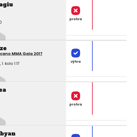
agiu
prohra
0
ze
lcano MMA Gala 2017
výhra
 kolo 1:17
ea
prohra
abyan