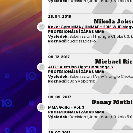
Výsledek:
Decision (Unanimous), 5. kolo 5:0
28. 04. 2018
Nikola Joks
Koko-Gym MMA / HMMAF - 2018 WHB Magy
PROFESIONÁLNÍ ZÁPAS MMA
Výsledek:
Submission (Triangle Choke), 3. k
Rozhodčí:
Balazs Laczko
09. 12. 2017
Michael Ri
AFC - Austrian Fight Challenge 6
PROFESIONÁLNÍ ZÁPAS MMA
Výsledek:
Submission (Arm-Triangle Choke), 
Rozhodčí:
Jan Vobornik
09. 09. 2017
Danny Mathi
MMA Galla - Vol. 3
PROFESIONÁLNÍ ZÁPAS MMA
Výsledek:
Decision (Unanimous), 3. kolo 5:0
29. 07. 2017