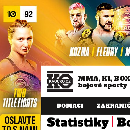
MMA, K1, BO
bojové sporty
DOMÁCÍ
ZAHRANIČ
Statistiky
B