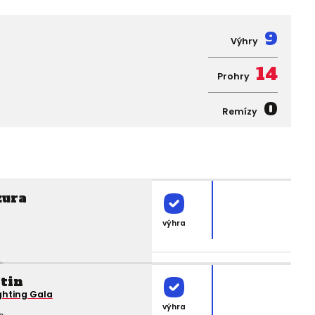
9
Výhry
14
Prohry
0
Remízy
zura
výhra
tin
ghting Gala
výhra