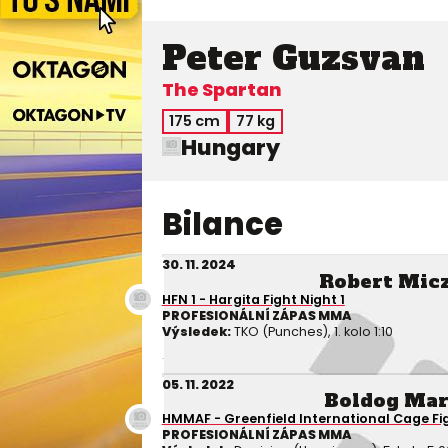
Peter Guzsvan
The Spartan
175 cm
77 kg
Hungary
Bilance
30. 11. 2024
Robert Mic
HFN 1 - Hargita Fight Night 1
PROFESIONÁLNÍ ZÁPAS MMA
Výsledek:
TKO (Punches), 1. kolo 1:10
05. 11. 2022
Boldog Mar
HMMAF - Greenfield International Cage Fi
PROFESIONÁLNÍ ZÁPAS MMA