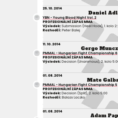
25. 10. 2014
Daniel Adl
YBN - Young Blood Night Vol. 2
PROFESIONÁLNÍ ZÁPAS MMA
Výsledek:
Submission (Heel Hook), 1. kolo 2
Rozhodčí:
Peter Balej
11. 10. 2014
Gergo Muncz
PMMAL - Hungarian Fight Championship 6
PROFESIONÁLNÍ ZÁPAS MMA
Výsledek:
Decision (Unanimous), 2. kolo 5:0
01. 08. 2014
Mate Galb
PMMAL - Hungarian Fight Championship 5
PROFESIONÁLNÍ ZÁPAS MMA
Výsledek:
Decision (Split), 2. kolo 5:00
Rozhodčí:
Balazs Laczko
01. 08. 2014
Adam Pa