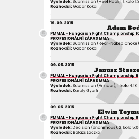
Výsledek:
Submission (Heel Hook), 1. kolo 1:
Rozhodčí:
Gabor Kokai
19. 09. 2015
Adam Bod
PMMAL - Hungarian Fight Championship 1
PROFESIONÁLNÍ ZÁPAS MMA
Výsledek:
Submission (Rear-Naked Choke), 1.
Rozhodčí:
Gabor Kokai
09. 05. 2015
Janusz Stasz
PMMAL - Hungarian Fight Championship 9
PROFESIONÁLNÍ ZÁPAS MMA
Výsledek:
Submission (Armbar), 1. kolo 4:18
Rozhodčí:
Karoly Gyorfi
09. 05. 2015
Elwin Teym
PMMAL - Hungarian Fight Championship 9
PROFESIONÁLNÍ ZÁPAS MMA
Výsledek:
Decision (Unanimous), 2. kolo 5:0
Rozhodčí:
Balazs Laczko