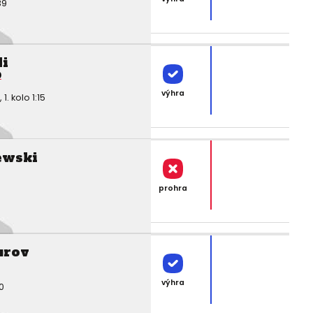
39
i
0
výhra
 kolo 1:15
ewski
prohra
urov
výhra
0