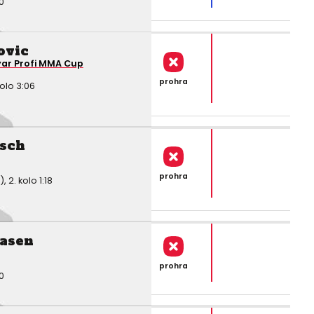
0
ovic
ar Profi MMA Cup
prohra
olo 3:06
rsch
prohra
2. kolo 1:18
asen
prohra
0