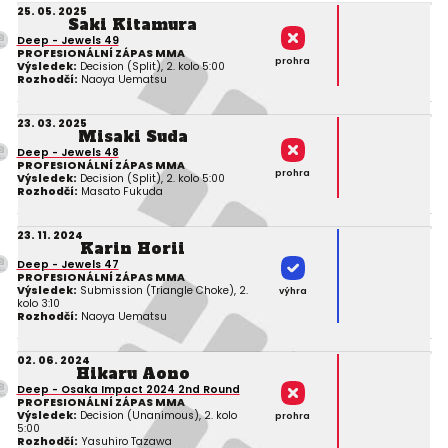
25. 05. 2025
Saki Kitamura
Deep - Jewels 49
PROFESIONÁLNÍ ZÁPAS MMA
prohra
Výsledek:
Decision (Split), 2. kolo 5:00
Rozhodčí:
Naoya Uematsu
23. 03. 2025
Misaki Suda
Deep - Jewels 48
PROFESIONÁLNÍ ZÁPAS MMA
prohra
Výsledek:
Decision (Split), 2. kolo 5:00
Rozhodčí:
Masato Fukuda
23. 11. 2024
Karin Horii
Deep - Jewels 47
PROFESIONÁLNÍ ZÁPAS MMA
Výsledek:
Submission (Triangle Choke), 2.
výhra
kolo 3:10
Rozhodčí:
Naoya Uematsu
02. 06. 2024
Hikaru Aono
Deep - Osaka Impact 2024 2nd Round
PROFESIONÁLNÍ ZÁPAS MMA
Výsledek:
Decision (Unanimous), 2. kolo
prohra
5:00
Rozhodčí:
Yasuhiro Tazawa