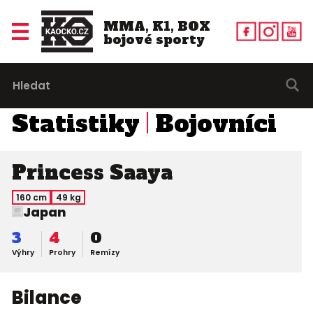
MMA, K1, BOX
bojové sporty
Statistiky
Bojovníci
Princess Saaya
160 cm
49 kg
Japan
3
4
0
Výhry
Prohry
Remízy
Bilance