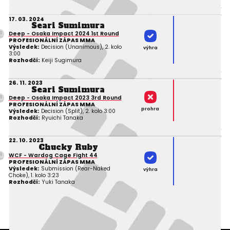
17. 03. 2024
Seari Sumimura
Deep - Osaka Impact 2024 1st Round
PROFESIONÁLNÍ ZÁPAS MMA
Výsledek:
Decision (Unanimous), 2. kolo
výhra
3:00
Rozhodčí:
Keiji Sugimura
26. 11. 2023
Seari Sumimura
Deep - Osaka Impact 2023 3rd Round
PROFESIONÁLNÍ ZÁPAS MMA
prohra
Výsledek:
Decision (Split), 2. kolo 3:00
Rozhodčí:
Ryuichi Tanaka
22. 10. 2023
Chucky Ruby
WCF - Wardog Cage Fight 44
PROFESIONÁLNÍ ZÁPAS MMA
Výsledek:
Submission (Rear-Naked
výhra
Choke), 1. kolo 3:23
Rozhodčí:
Yuki Tanaka