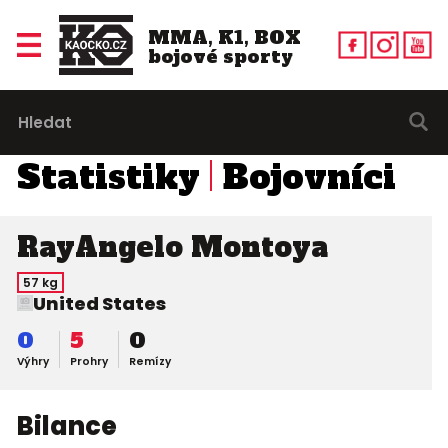
MMA, K1, BOX
bojové sporty
Statistiky
Bojovníci
RayAngelo Montoya
57 kg
United States
0
5
0
Výhry
Prohry
Remízy
Bilance