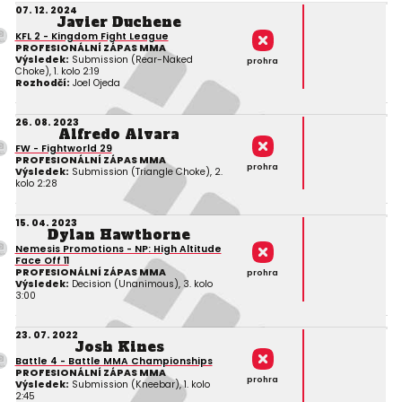
07. 12. 2024
Javier Duchene
KFL 2 - Kingdom Fight League
PROFESIONÁLNÍ ZÁPAS MMA
Výsledek:
Submission (Rear-Naked
prohra
Choke), 1. kolo 2:19
Rozhodčí:
Joel Ojeda
26. 08. 2023
Alfredo Alvara
FW - Fightworld 29
PROFESIONÁLNÍ ZÁPAS MMA
prohra
Výsledek:
Submission (Triangle Choke), 2.
kolo 2:28
15. 04. 2023
Dylan Hawthorne
Nemesis Promotions - NP: High Altitude
Face Off 11
PROFESIONÁLNÍ ZÁPAS MMA
prohra
Výsledek:
Decision (Unanimous), 3. kolo
3:00
23. 07. 2022
Josh Kines
Battle 4 - Battle MMA Championships
PROFESIONÁLNÍ ZÁPAS MMA
prohra
Výsledek:
Submission (Kneebar), 1. kolo
2:45