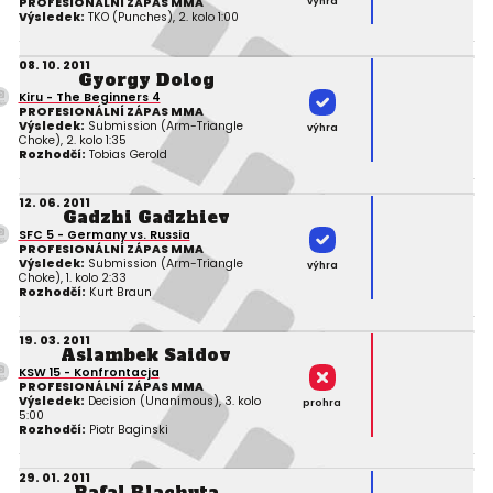
výhra
PROFESIONÁLNÍ ZÁPAS MMA
Výsledek:
TKO (Punches), 2. kolo 1:00
08. 10. 2011
Gyorgy Dolog
Kiru - The Beginners 4
PROFESIONÁLNÍ ZÁPAS MMA
Výsledek:
Submission (Arm-Triangle
výhra
Choke), 2. kolo 1:35
Rozhodčí:
Tobias Gerold
12. 06. 2011
Gadzhi Gadzhiev
SFC 5 - Germany vs. Russia
PROFESIONÁLNÍ ZÁPAS MMA
Výsledek:
Submission (Arm-Triangle
výhra
Choke), 1. kolo 2:33
Rozhodčí:
Kurt Braun
19. 03. 2011
Aslambek Saidov
KSW 15 - Konfrontacja
PROFESIONÁLNÍ ZÁPAS MMA
Výsledek:
Decision (Unanimous), 3. kolo
prohra
5:00
Rozhodčí:
Piotr Baginski
29. 01. 2011
Rafal Blachuta