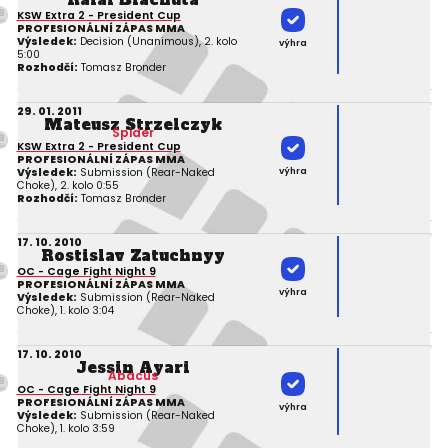
KSW Extra 2 - President Cup
PROFESIONÁLNÍ ZÁPAS MMA
Výsledek:
Decision (Unanimous), 2. kolo
výhra
5:00
Rozhodčí:
Tomasz Bronder
29. 01. 2011
Mateusz Strzelczyk
Spider
KSW Extra 2 - President Cup
PROFESIONÁLNÍ ZÁPAS MMA
výhra
Výsledek:
Submission (Rear-Naked
Choke), 2. kolo 0:55
Rozhodčí:
Tomasz Bronder
17. 10. 2010
Rostislav Zatuchnyy
OC - Cage Fight Night 9
PROFESIONÁLNÍ ZÁPAS MMA
výhra
Výsledek:
Submission (Rear-Naked
Choke), 1. kolo 3:04
17. 10. 2010
Jessin Ayari
Abacus
OC - Cage Fight Night 9
PROFESIONÁLNÍ ZÁPAS MMA
výhra
Výsledek:
Submission (Rear-Naked
Choke), 1. kolo 3:59