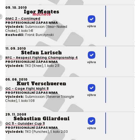
09. 10. 2010
Igor Montes
Machete
GMC 2 - Continued
PROFESIONÁLNÍ ZÁPAS MMA
výhra
Výsledek:
Submission (Rear-Naked
Choke), 1. kolo 1:41
Rozhodčí:
Frank Burczynski
11. 09. 2010
Stefan Larisch
RFC - Respect Fighting Championship 4
PROFESIONÁLNÍ ZÁPAS MMA
výhra
Výsledek:
TKO (Knee), 1. kolo 2:11
05. 06. 2010
Kurt Verschueren
OC - Cage Fight Night 8
PROFESIONÁLNÍ ZÁPAS MMA
výhra
Výsledek:
Submission (Reverse Triangle
Choke), 1. kolo 1:08
29. 11. 2008
Sebastian Gilardoni
OC 11 - Outsider Cup 11
PROFESIONÁLNÍ ZÁPAS MMA
výhra
Výsledek:
TKO (Punches), 1. kolo 2:03