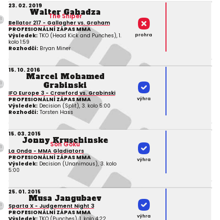
23. 02. 2019
Walter Gahadza
The Sniper
Bellator 217 - Gallagher vs. Graham
PROFESIONÁLNÍ ZÁPAS MMA
prohra
Výsledek:
TKO (Head Kick and Punches), 1.
kolo 1:59
Rozhodčí:
Bryan Miner
15. 10. 2016
Marcel Mohamed
Grabinski
IFO Europe 3 - Crawford vs. Grabinski
PROFESIONÁLNÍ ZÁPAS MMA
výhra
Výsledek:
Decision (Split), 3. kolo 5:00
Rozhodčí:
Torsten Hass
15. 03. 2015
Jonny Kruschinske
Son Goku
La Onda - MMA Gladiators
PROFESIONÁLNÍ ZÁPAS MMA
výhra
Výsledek:
Decision (Unanimous), 3. kolo
5:00
25. 01. 2015
Musa Jangubaev
Sparta X - Judgement Night 3
PROFESIONÁLNÍ ZÁPAS MMA
výhra
Výsledek:
TKO (Punches), 1. kolo 4:22