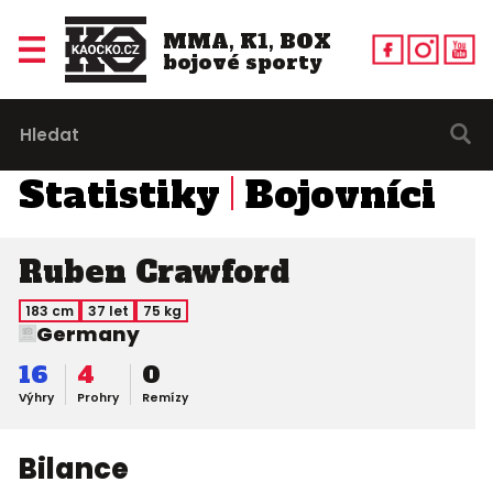
MMA, K1, BOX
bojové sporty
Statistiky
Bojovníci
Ruben Crawford
183 cm
37 let
75 kg
Germany
16
4
0
Výhry
Prohry
Remízy
Bilance