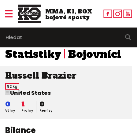
MMA, K1, BOX
bojové sporty
Statistiky
Bojovníci
Russell Brazier
82 kg
United States
0
1
0
Výhry
Prohry
Remízy
Bilance