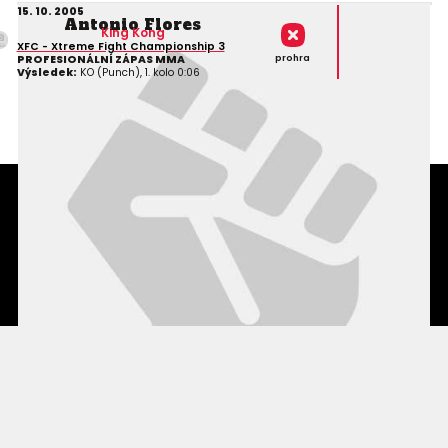
15. 10. 2005
Antonio Flores
King Kong
XFC - Xtreme Fight Championship 3
prohra
PROFESIONÁLNÍ ZÁPAS MMA
Výsledek:
KO (Punch), 1. kolo 0:06
Podmínky užití webového rozhraní
Souhlas s používáním osobních údajů
Statistiky
Kontakty