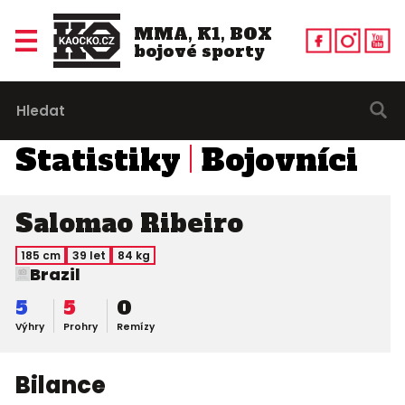
MMA, K1, BOX
bojové sporty
Statistiky
Bojovníci
Salomao Ribeiro
185 cm
39 let
84 kg
Brazil
5
5
0
Výhry
Prohry
Remízy
Bilance