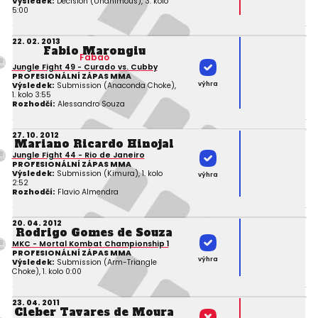
Výsledek:
Decision (Unanimous), 3. kolo
5:00
22. 02. 2013
Fabio Marongiu
Fabao
Jungle Fight 49 - Curado vs. Cubby
PROFESIONÁLNÍ ZÁPAS MMA
výhra
Výsledek:
Submission (Anaconda Choke),
1. kolo 3:55
Rozhodčí:
Alessandro Souza
27. 10. 2012
Mariano Ricardo Hinojal
Jungle Fight 44 - Rio de Janeiro
PROFESIONÁLNÍ ZÁPAS MMA
Výsledek:
Submission (Kimura), 1. kolo
výhra
2:52
Rozhodčí:
Flavio Almendra
20. 04. 2012
Rodrigo Gomes de Souza
MKC - Mortal Kombat Championship 1
PROFESIONÁLNÍ ZÁPAS MMA
výhra
Výsledek:
Submission (Arm-Triangle
Choke), 1. kolo 0:00
23. 04. 2011
Cleber Tavares de Moura