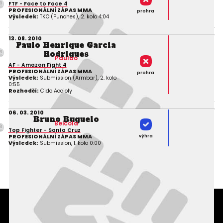
FTF - Face to Face 4
PROFESIONÁLNÍ ZÁPAS MMA
prohra
Výsledek:
TKO (Punches), 2. kolo 4:04
13. 08. 2010
Paulo Henrique Garcia
Rodrigues
Paulao
AF - Amazon Fight 4
PROFESIONÁLNÍ ZÁPAS MMA
prohra
Výsledek:
Submission (Armbar), 2. kolo
0:55
Rozhodčí:
Cido Accioly
06. 03. 2010
Bruno Buguelo
Beicola
Top Fighter - Santa Cruz
výhra
PROFESIONÁLNÍ ZÁPAS MMA
Výsledek:
Submission, 1. kolo 0:00
Podmínky užití webového rozhraní
Souhlas s používáním osobních údajů