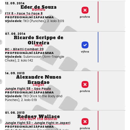
12. 09. 2014
Eder de Souza
Bambu
FTF 8 - Face To Face 8
prohra
PROFESIONÁLNÍ ZÁPAS MMA
Výsledek:
TKO (Punches), 2. kolo 3:09
07. 06. 2014
Ricardo Scrippe de
Oliveira
Hulk
BC - Bitetti Combat 20
výhra
PROFESIONÁLNÍ ZÁPAS MMA
Výsledek:
Submission (Arm-Triangle
Choke), 2. kolo 1:42
14. 09. 2013
Alexandre Nunes
Brandao
Sagat
Jungle Fight 58 - Sao Paulo
prohra
PROFESIONÁLNÍ ZÁPAS MMA
Výsledek:
TKO (Kick to the Body and
Punches), 2. kolo 0:19
01. 06. 2013
Rodney Wallace
Sho Nuff the Master
Jungle Fight 53 - Jungle Fight In Japeri
PROFESIONÁLNÍ ZÁPAS MMA
prohra