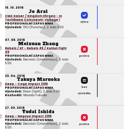
15. 10. 2016
Jo Arai
CMA Kaiser / Kingdom Ehrgeiz - In
Tachikawa Colosseum: Voltage 1
výhra
PROFESIONÁLNÍ ZÁPAS MMA
Výsledek:
TKO (Punches), 2. kolo 0:00
07. 08. 2016
Meixuan Zhang
Rebels / KF - Rebels 45 / Kunlun Fight
49
PROFESIONÁLNÍ ZÁPAS MMA
prohra
Výsledek:
Decision (Unanimous), 3. kolo
5:00
23. 04. 2016
Takuya Maruoka
Deep - Cage Impact 2016
bez
PROFESIONÁLNÍ ZÁPAS MMA
Výsledek:
Draw (Split), 2. kolo 5:00
výsledku
Rozhodčí:
Masato Fukuda
27. 03. 2016
Yudai Ishida
Deep - Nagoya Impact 2016
PROFESIONÁLNÍ ZÁPAS MMA
Výsledek:
Decision (Unanimous), 2. kolo
prohra
5:00