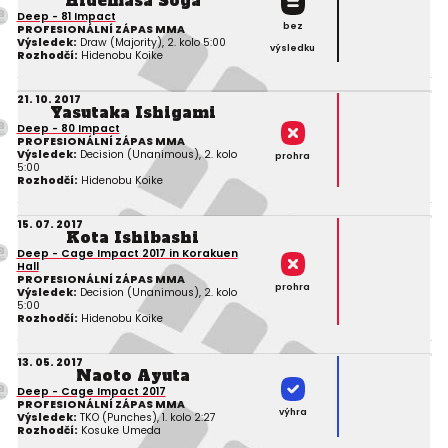
Hidemasa Soga
Deep - 81 Impact
bez
PROFESIONÁLNÍ ZÁPAS MMA
Výsledek:
Draw (Majority), 2. kolo 5:00
výsledku
Rozhodčí:
Hidenobu Koike
21. 10. 2017
Yasutaka Ishigami
Deep - 80 Impact
PROFESIONÁLNÍ ZÁPAS MMA
Výsledek:
Decision (Unanimous), 2. kolo
prohra
5:00
Rozhodčí:
Hidenobu Koike
15. 07. 2017
Kota Ishibashi
Deep - Cage Impact 2017 in Korakuen
Hall
PROFESIONÁLNÍ ZÁPAS MMA
prohra
Výsledek:
Decision (Unanimous), 2. kolo
5:00
Rozhodčí:
Hidenobu Koike
13. 05. 2017
Naoto Ayuta
Deep - Cage Impact 2017
PROFESIONÁLNÍ ZÁPAS MMA
výhra
Výsledek:
TKO (Punches), 1. kolo 2:27
Rozhodčí:
Kosuke Umeda