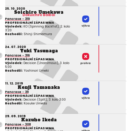
25. 10. 2020
Soichiro Umekawa
Dokuichiro Baibai
Pancrase - 319
PROFESIONÁLNÍ ZÁPAS MMA
výhra
Výsledek:
KO (Spinning Backfist), 2. kolo
3:20
Rozhodčí:
Shinji Shimamura
24. 07. 2020
Yuki Yasunaga
Pancrase - 316
PROFESIONÁLNÍ ZÁPAS MMA
Výsledek:
Decision (Unanimous), 3. kolo
prohra
5:00
Rozhodčí:
Yoshinori Umeki
11. 12. 2019
Kenji Yamanaka
Pancrase - 311
PROFESIONÁLNÍ ZÁPAS MMA
výhra
Výsledek:
Decision (Split), 3. kolo 3:00
Rozhodčí:
Kosuke Umeda
29. 09. 2019
Kazuho Ikeda
Pancrase - 308
PROFESIONÁLNÍ ZÁPAS MMA
výhra