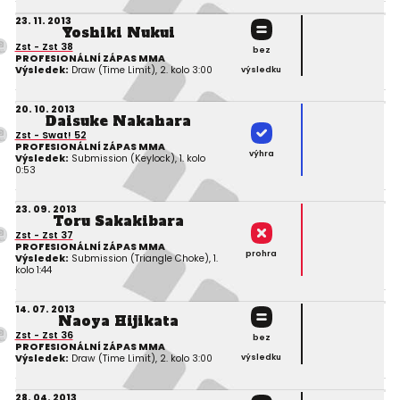
23. 11. 2013
Yoshiki Nukui
Zst - Zst 38
bez
PROFESIONÁLNÍ ZÁPAS MMA
Výsledek:
Draw (Time Limit), 2. kolo 3:00
výsledku
20. 10. 2013
Daisuke Nakahara
Zst - Swat! 52
PROFESIONÁLNÍ ZÁPAS MMA
výhra
Výsledek:
Submission (Keylock), 1. kolo
0:53
23. 09. 2013
Toru Sakakibara
Zst - Zst 37
PROFESIONÁLNÍ ZÁPAS MMA
prohra
Výsledek:
Submission (Triangle Choke), 1.
kolo 1:44
14. 07. 2013
Naoya Hijikata
Zst - Zst 36
bez
PROFESIONÁLNÍ ZÁPAS MMA
Výsledek:
Draw (Time Limit), 2. kolo 3:00
výsledku
28. 04. 2013