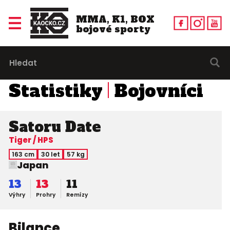
MMA, K1, BOX
bojové sporty
Statistiky
Bojovníci
Satoru Date
Tiger / HPS
163 cm
30 let
57 kg
Japan
13
13
11
Výhry
Prohry
Remízy
Bilance