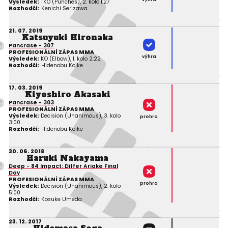
Výsledek:
TKO (Punches), 2. kolo 1:27
Rozhodčí:
Kenichi Serizawa
21. 07. 2019
Katsuyuki Hironaka
Pancrase - 307
PROFESIONÁLNÍ ZÁPAS MMA
výhra
Výsledek:
KO (Elbow), 1. kolo 2:22
Rozhodčí:
Hidenobu Koike
17. 03. 2019
Kiyoshiro Akasaki
Pancrase - 303
PROFESIONÁLNÍ ZÁPAS MMA
Výsledek:
Decision (Unanimous), 3. kolo
prohra
3:00
Rozhodčí:
Hidenobu Koike
30. 06. 2018
Haruki Nakayama
Deep - 84 Impact: Differ Ariake Final
Day
PROFESIONÁLNÍ ZÁPAS MMA
prohra
Výsledek:
Decision (Unanimous), 2. kolo
5:00
Rozhodčí:
Kosuke Umeda
23. 12. 2017