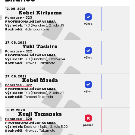
12. 09. 2021
Kohei Kiriyama
Pancrase - 323
PROFESIONÁLNÍ ZÁPAS MMA
výhra
Výsledek:
TKO (Punches), 2. kolo 1:19
Rozhodčí:
Hidenobu Koike
27. 06. 2021
Yuki Tashiro
Pancrase - 322
PROFESIONÁLNÍ ZÁPAS MMA
výhra
Výsledek:
TKO (Punches), 1. kolo 4:54
Rozhodčí:
Hirokazu Takamoto
27. 06. 2021
Kohei Maeda
Pancrase - 322
PROFESIONÁLNÍ ZÁPAS MMA
výhra
Výsledek:
TKO (Punches), 2. kolo 2:11
Rozhodčí:
Tomomi Takarada
13. 12. 2020
Kenji Yamanaka
Pancrase - 320
PROFESIONÁLNÍ ZÁPAS MMA
prohra
Výsledek:
Decision (Split), 3. kolo 5:00
Rozhodčí:
Hirokazu Takamoto