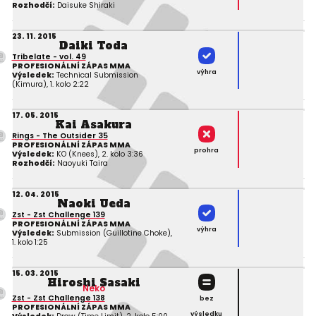
Rozhodčí:
Daisuke Shiraki
23. 11. 2015
Daiki Toda
Tribelate - vol. 49
PROFESIONÁLNÍ ZÁPAS MMA
výhra
Výsledek:
Technical Submission
(Kimura), 1. kolo 2:22
17. 05. 2015
Kai Asakura
Rings - The Outsider 35
PROFESIONÁLNÍ ZÁPAS MMA
prohra
Výsledek:
KO (Knees), 2. kolo 3:36
Rozhodčí:
Naoyuki Taira
12. 04. 2015
Naoki Ueda
Zst - Zst Challenge 139
PROFESIONÁLNÍ ZÁPAS MMA
výhra
Výsledek:
Submission (Guillotine Choke),
1. kolo 1:25
15. 03. 2015
Hiroshi Sasaki
Neko
Zst - Zst Challenge 138
bez
PROFESIONÁLNÍ ZÁPAS MMA
výsledku