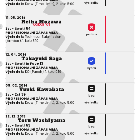
výsledku
Výsledek:
Draw (Time Limit), 2. kolo 5:00
11. 05. 2014
Reiha Nozawa
Kakarrot
Zst - Swat! 54
PROFESIONÁLNÍ ZÁPAS MMA
prohra
Výsledek:
Technical Submission
(Armbar), 1. kolo 3:10
12. 04. 2014
Takayuki Saga
Zst - Swat! in Face 13
PROFESIONÁLNÍ ZÁPAS MMA
výhra
Výsledek:
KO (Punch), 1. kolo 0:19
09. 02. 2014
Yuuki Kawabata
Zst - Zst 39
bez
PROFESIONÁLNÍ ZÁPAS MMA
Výsledek:
Draw (Time Limit), 2. kolo 5:00
výsledku
22. 12. 2013
Toru Washiyama
Zst - Swat! 53
bez
PROFESIONÁLNÍ ZÁPAS MMA
Výsledek:
Draw (Time Limit), 2. kolo 5:00
výsledku