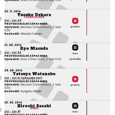
Výsledek:
Draw (Time Limit), 2. kolo 5:00
23. 11. 2014
Yusuke Uehara
Yusenohana
Zst - Zst 43
PROFESIONÁLNÍ ZÁPAS MMA
prohra
Výsledek:
Decision (Unanimous), 2. kolo
5:00
Rozhodčí:
Masato Fukuda
31. 08. 2014
Ryo Masuda
Zst - Zst 42
bez
PROFESIONÁLNÍ ZÁPAS MMA
Výsledek:
Draw (Time Limit), 2. kolo 5:00
výsledku
29. 06. 2014
Tatsuya Watanabe
Zst - Zst in Yokosuka Vol.1
PROFESIONÁLNÍ ZÁPAS MMA
Výsledek:
Decision (Unanimous), 2. kolo
prohra
5:00
Rozhodčí:
Ryogaku Wada
25. 05. 2014
Hiroshi Sasaki
Neko
Zst - Zst 41
bez
PROFESIONÁLNÍ ZÁPAS MMA