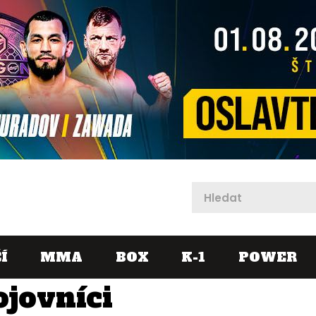
X
Í
MMA
BOX
K-1
POWER
ojovníci