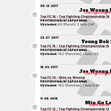
09. 12. 2017
Jae Woong 
The Fighting 
Top FC 16 - Top Fighting Championship 16
PROFESIONÁLNÍ ZÁPAS MMA
Výsledek:
KO (Punch), 2. kolo 2:47
22. 07. 2017
Young Bok 
Top FC 15 - Top Fighting Championship 15
PROFESIONÁLNÍ ZÁPAS MMA
Výsledek:
TKO (Punches), 1. kolo 1:33
18. 03. 2017
Jae Woong 
The Fighting 
Top FC 14 - Woo vs. Woong
PROFESIONÁLNÍ ZÁPAS MMA
Výsledek:
TKO (Punches), 1. kolo 0:36
11. 09. 2016
Min Gu L
Dark Horse
Top FC 12 - Top Fighting Championship 12