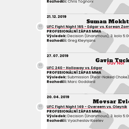
Rozhodčí:
Chris Tognoni
21. 12. 2019
Suman Mokht
UFC Fight Night 165 - Edgar vs. Korean Zo
PROFESIONÁLNÍ ZÁPAS MMA
Výsledek:
Decision (Unanimous), 3. kolo 5:0
Rozhodčí:
Greg Kleynjans
27. 07. 2019
Gavin Tuc
Guv'Nor
UFC 240 - Holloway vs. Edgar
PROFESIONÁLNÍ ZÁPAS MMA
Výsledek:
Submission (Rear-Naked Choke), 3
Rozhodčí:
Marc Goddard
20. 04. 2019
Movsar Evl
UFC Fight Night 149 - Overeem vs. Oleynik
PROFESIONÁLNÍ ZÁPAS MMA
Výsledek:
Decision (Unanimous), 3. kolo 5:0
Rozhodčí:
Vyacheslav Kiselev