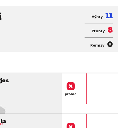
i
11
Výhry
8
Prohry
0
Remízy
jos
prohra
ia
ne