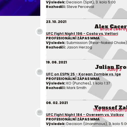
Výsledek:
Decision (Split), 3. kolo 5:00
Rozhodčí:
Steve Perceval
23. 10. 2021
Alex Cace
Bruce Leero
UFC Fight Night 196 - Costa vs. Vettori
PROFESIONÁLNÍ ZÁPAS MMA
Výsledek:
Submission (Rear-Naked Choke), 2
Rozhodčí:
Jason Herzog
19. 06. 2021
Julian Ero
Juicy J
UFC on ESPN 25 - Korean Zombie vs. Ige
PROFESIONÁLNÍ ZÁPAS MMA
Výsledek:
KO (Punches), 1. kolo 1:37
Rozhodčí:
Mark Smith
06. 02. 2021
Youssef Za
The Moroccan D
UFC Fight Night 184 - Overeem vs. Volkov
PROFESIONÁLNÍ ZÁPAS MMA
Výsledek:
Decision (Unanimous), 3. kolo 5:0