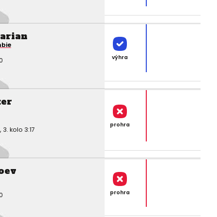
arian
mbie
výhra
0
ker
prohra
. kolo 3:17
oev
prohra
0