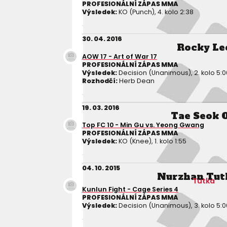
PROFESIONÁLNÍ ZÁPAS MMA
Výsledek:
KO (Punch), 4. kolo 2:38
30. 04. 2016
Rocky Le
AOW 17 - Art of War 17
PROFESIONÁLNÍ ZÁPAS MMA
Výsledek:
Decision (Unanimous), 2. kolo 5:0
Rozhodčí:
Herb Dean
19. 03. 2016
Tae Seok 
Top FC 10 - Min Gu vs. Yeong Gwang
PROFESIONÁLNÍ ZÁPAS MMA
Výsledek:
KO (Knee), 1. kolo 1:55
04. 10. 2015
Nurzhan Tut
Tutka
Kunlun Fight - Cage Series 4
PROFESIONÁLNÍ ZÁPAS MMA
Výsledek:
Decision (Unanimous), 3. kolo 5:0