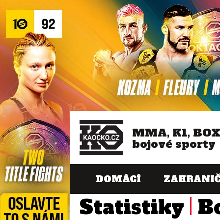
MMA, K1, BO
bojové sporty
DOMÁCÍ
ZAHRANIČ
Statistiky
B