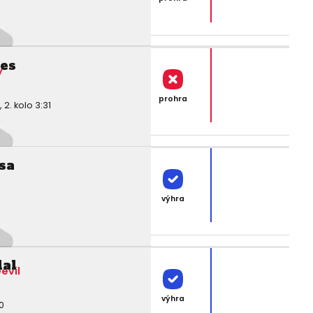
res
y
prohra
. kolo 3:31
sa
výhra
lal
evil
výhra
0