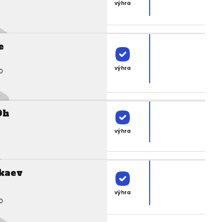
výhra
e
výhra
0
Oh
výhra
kaev
výhra
0