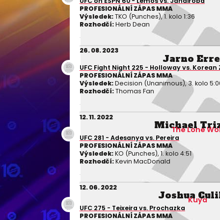
UFC on ESPN 60 - Lemos vs. Jandiroba
PROFESIONÁLNÍ ZÁPAS MMA
Výsledek:
TKO (Punches), 1. kolo 1:36
Rozhodčí:
Herb Dean
26. 08. 2023
Jarno Err
UFC Fight Night 225 - Holloway vs. Korean
PROFESIONÁLNÍ ZÁPAS MMA
Výsledek:
Decision (Unanimous), 3. kolo 5:0
Rozhodčí:
Thomas Fan
12. 11. 2022
Michael Tri
The Lone Wol
UFC 281 - Adesanya vs. Pereira
PROFESIONÁLNÍ ZÁPAS MMA
Výsledek:
KO (Punches), 1. kolo 4:51
Rozhodčí:
Kevin MacDonald
12. 06. 2022
Joshua Cul
Kuya
UFC 275 - Teixeira vs. Prochazka
PROFESIONÁLNÍ ZÁPAS MMA