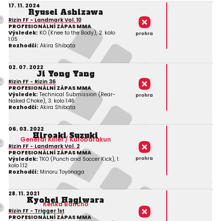
17. 11. 2024
Ryusei Ashizawa
Rizin FF - Landmark Vol. 10
PROFESIONÁLNÍ ZÁPAS MMA
Výsledek:
KO (Knee to the Body), 2. kolo
prohra
1:05
Rozhodčí:
Akira Shibata
02. 07. 2022
Ji Yong Yang
Rizin FF - Rizin 36
PROFESIONÁLNÍ ZÁPAS MMA
Výsledek:
Technical Submission (Rear-
prohra
Naked Choke), 3. kolo 1:46
Rozhodčí:
Akira Shibata
06. 03. 2022
Hiroaki Suzuki
General Killer / Kurobarakun
Rizin FF - Landmark Vol. 2
PROFESIONÁLNÍ ZÁPAS MMA
prohra
Výsledek:
TKO (Punch and Soccer Kick), 1.
kolo 1:12
Rozhodčí:
Minoru Toyonaga
28. 11. 2021
Kyohei Hagiwara
Kenka Bancho
Rizin FF - Trigger 1st
PROFESIONÁLNÍ ZÁPAS MMA