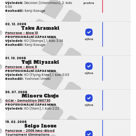
Výsledek:
Decision (Unanimous), 2. kolo
prohra
5:00
Rozhodčí:
Kenji Kosuge
02. 12. 2006
Taku Aramaki
Pancrase - Blow 10
PROFESIONÁLNÍ ZÁPAS MMA
výhra
Výsledek:
KO (Stomps), 1. kolo 3:36
Rozhodčí:
Kenji Kosuge
01. 10. 2006
Yuji Miyazaki
Pancrase - Blow 8
PROFESIONÁLNÍ ZÁPAS MMA
výhra
Výsledek:
KO (Flying Knee), 1. kolo 0:03
Rozhodčí:
Yoshinori Umeki
30. 07. 2006
Minoru Chujo
GCM - Demolition 060730
PROFESIONÁLNÍ ZÁPAS MMA
výhra
Výsledek:
KO (Slam), 1. kolo 2:22
19. 02. 2006
Seigo Inoue
Pancrase - 2006 Neo-Blood
Tournament Eliminations