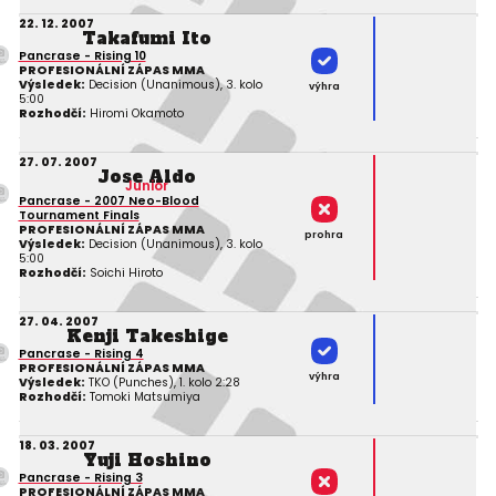
22. 12. 2007
Takafumi Ito
Pancrase - Rising 10
PROFESIONÁLNÍ ZÁPAS MMA
Výsledek:
Decision (Unanimous), 3. kolo
výhra
5:00
Rozhodčí:
Hiromi Okamoto
27. 07. 2007
Jose Aldo
Junior
Pancrase - 2007 Neo-Blood
Tournament Finals
PROFESIONÁLNÍ ZÁPAS MMA
prohra
Výsledek:
Decision (Unanimous), 3. kolo
5:00
Rozhodčí:
Soichi Hiroto
27. 04. 2007
Kenji Takeshige
Pancrase - Rising 4
PROFESIONÁLNÍ ZÁPAS MMA
výhra
Výsledek:
TKO (Punches), 1. kolo 2:28
Rozhodčí:
Tomoki Matsumiya
18. 03. 2007
Yuji Hoshino
Pancrase - Rising 3
PROFESIONÁLNÍ ZÁPAS MMA