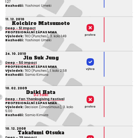
1:27
Rozhodčí:
Yoshinori Umeki
11. 12. 2010
Koichiro Matsumoto
Deep - 51 Impact
PROFESIONÁLNÍ ZÁPAS MMA
prohra
Výsledek:
TKO (Punches), 3. kolo 1:49
Rozhodčí:
Yoshinori Umeki
24. 10. 2010
Jin Suk Jung
Deep - 50 Impact
PROFESIONÁLNÍ ZÁPAS MMA
výhra
Výsledek:
TKO (Punches), 1. kolo 2:58
Rozhodčí:
Samio Kimura
10. 02. 2009
Daiki Hata
DJ.taiki
Deep - Fan Thanksgiving Festival
PROFESIONÁLNÍ ZÁPAS MMA
prohra
Výsledek:
Decision (Unanimous), 3. kolo
5:00
Rozhodčí:
Samio Kimura
10. 12. 2008
Takafumi Otsuka
Deep - 39 Impact