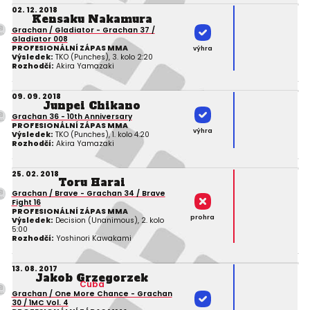
02. 12. 2018
Kensaku Nakamura
Grachan / Gladiator - Grachan 37 /
Gladiator 008
PROFESIONÁLNÍ ZÁPAS MMA
výhra
Výsledek:
TKO (Punches), 3. kolo 2:20
Rozhodčí:
Akira Yamazaki
09. 09. 2018
Junpei Chikano
Grachan 36 - 10th Anniversary
PROFESIONÁLNÍ ZÁPAS MMA
výhra
Výsledek:
TKO (Punches), 1. kolo 4:20
Rozhodčí:
Akira Yamazaki
25. 02. 2018
Toru Harai
Grachan / Brave - Grachan 34 / Brave
Fight 16
PROFESIONÁLNÍ ZÁPAS MMA
prohra
Výsledek:
Decision (Unanimous), 2. kolo
5:00
Rozhodčí:
Yoshinori Kawakami
13. 08. 2017
Jakob Grzegorzek
Cuba
Grachan / One More Chance - Grachan
30 / 1MC Vol. 4