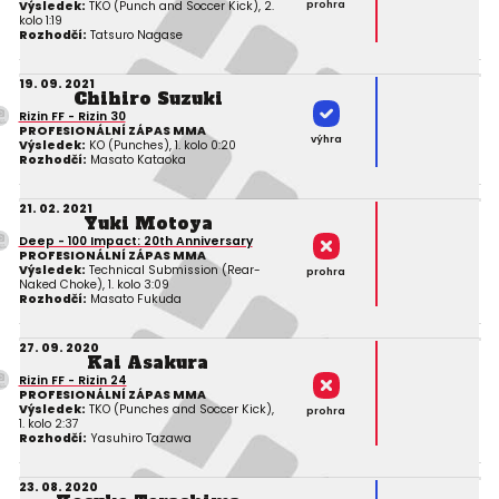
prohra
Výsledek:
TKO (Punch and Soccer Kick), 2.
kolo 1:19
Rozhodčí:
Tatsuro Nagase
19. 09. 2021
Chihiro Suzuki
Rizin FF - Rizin 30
PROFESIONÁLNÍ ZÁPAS MMA
výhra
Výsledek:
KO (Punches), 1. kolo 0:20
Rozhodčí:
Masato Kataoka
21. 02. 2021
Yuki Motoya
Deep - 100 Impact: 20th Anniversary
PROFESIONÁLNÍ ZÁPAS MMA
Výsledek:
Technical Submission (Rear-
prohra
Naked Choke), 1. kolo 3:09
Rozhodčí:
Masato Fukuda
27. 09. 2020
Kai Asakura
Rizin FF - Rizin 24
PROFESIONÁLNÍ ZÁPAS MMA
Výsledek:
TKO (Punches and Soccer Kick),
prohra
1. kolo 2:37
Rozhodčí:
Yasuhiro Tazawa
23. 08. 2020