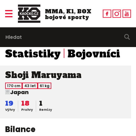
MMA, K1, BOX
bojové sporty
Statistiky
Bojovníci
Shoji Maruyama
170 cm
43 let
61 kg
Japan
19
18
1
Výhry
Prohry
Remízy
Bilance