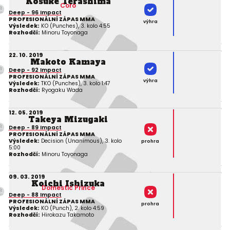
Kosuke Terashima
Coro
Deep - 96 Impact
PROFESIONÁLNÍ ZÁPAS MMA
výhra
Výsledek:
KO (Punches), 3. kolo 4:55
Rozhodčí:
Minoru Toyonaga
22. 10. 2019
Makoto Kamaya
Deep - 92 Impact
PROFESIONÁLNÍ ZÁPAS MMA
výhra
Výsledek:
TKO (Punches), 3. kolo 1:47
Rozhodčí:
Ryogaku Wada
12. 05. 2019
Takeya Mizugaki
Deep - 89 Impact
PROFESIONÁLNÍ ZÁPAS MMA
Výsledek:
Decision (Unanimous), 3. kolo
prohra
5:00
Rozhodčí:
Minoru Toyonaga
09. 03. 2019
Koichi Ishizuka
Domestic Prince
Deep - 88 Impact
PROFESIONÁLNÍ ZÁPAS MMA
prohra
Výsledek:
KO (Punch), 2. kolo 4:59
Rozhodčí:
Hirokazu Takamoto