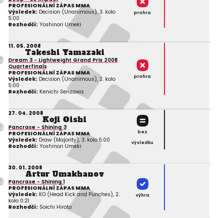
PROFESIONÁLNÍ ZÁPAS MMA
Výsledek:
Decision (Unanimous), 3. kolo
prohra
5:00
Rozhodčí:
Yoshinori Umeki
11. 05. 2008
Takeshi Yamazaki
Dream 3 - Lightweight Grand Prix 2008
Quarterfinals
PROFESIONÁLNÍ ZÁPAS MMA
prohra
Výsledek:
Decision (Unanimous), 2. kolo
5:00
Rozhodčí:
Kenichi Serizawa
27. 04. 2008
Koji Oishi
Pancrase - Shining 3
bez
PROFESIONÁLNÍ ZÁPAS MMA
Výsledek:
Draw (Majority), 3. kolo 5:00
výsledku
Rozhodčí:
Yoshinori Umeki
30. 01. 2008
Artur Umakhanov
Pancrase - Shining 1
PROFESIONÁLNÍ ZÁPAS MMA
Výsledek:
KO (Head Kick and Punches), 2.
výhra
kolo 0:21
Rozhodčí:
Soichi Hiroto