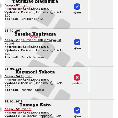
Tatsunao Nagakura
Deep - 57 Impact
PROFESIONÁLNÍ ZÁPAS MMA
Výsledek:
Decision (Unanimous), 2. kolo
výhra
5:00
Rozhodčí:
Moritaka Oshiro
29. 10. 2011
Yusuke Kagiyama
Onion
Deep - Cage Impact 2011 in Tokyo, 1st
Round
PROFESIONÁLNÍ ZÁPAS MMA
výhra
Výsledek:
Decision (Unanimous), 2. kolo
5:00
Rozhodčí:
Kenichi Serizawa
24. 06. 2011
Kazunori Yokota
Deep - 54 Impact
PROFESIONÁLNÍ ZÁPAS MMA
Výsledek:
Decision (Unanimous), 3. kolo
prohra
5:00
Rozhodčí:
Yoshinori Umeki
25. 02. 2011
Tomoya Kato
Deep - 52 Impact
PROFESIONÁLNÍ ZÁPAS MMA
Výsledek:
TKO (Doctor Stoppage), 1. kolo
výhra