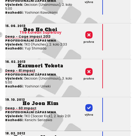
PROFESIONÁLNÍ ZÁPAS MMA
výhra
Výsledek:
Decision (Unanimous), 2. kolo
5:00
Rozhodčí:
Yoshinori Kawakami
15. 06. 2013
Doo Ho Choi
The Korean Superboy
Deep - Cage Impact 2013
PROFESIONÁLNÍ ZÁPAS MMA
prohra
Výsledek:
TKO (Punches), 2. kolo 2:33
Rozhodčí:
Yuji Shimada
16. 02. 2013
Kazunori Yokota
Deep - 61 Impact
PROFESIONÁLNÍ ZÁPAS MMA
Výsledek:
Decision (Unanimous), 3. kolo
prohra
5:00
Rozhodčí:
Yoshinori Umeki
19. 10. 2012
Ho Joon Kim
Deep - 60 Impact
PROFESIONÁLNÍ ZÁPAS MMA
výhra
Výsledek:
TKO (Soccer Kick), 2. kolo 2:01
Rozhodčí:
Kenichi Serizawa
18. 02. 2012