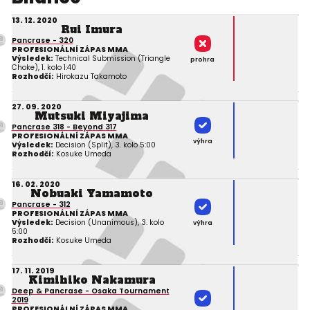
13. 12. 2020
Rui Imura
Pancrase - 320
PROFESIONÁLNÍ ZÁPAS MMA
Výsledek:
Technical Submission (Triangle
prohra
Choke), 1. kolo 1:40
Rozhodčí:
Hirokazu Takamoto
27. 09. 2020
Mutsuki Miyajima
Pancrase 318 - Beyond 317
PROFESIONÁLNÍ ZÁPAS MMA
výhra
Výsledek:
Decision (Split), 3. kolo 5:00
Rozhodčí:
Kosuke Umeda
16. 02. 2020
Nobuaki Yamamoto
Pancrase - 312
PROFESIONÁLNÍ ZÁPAS MMA
Výsledek:
Decision (Unanimous), 3. kolo
výhra
5:00
Rozhodčí:
Kosuke Umeda
17. 11. 2019
Kimihiko Nakamura
Deep & Pancrase - Osaka Tournament
2019
PROFESIONÁLNÍ ZÁPAS MMA