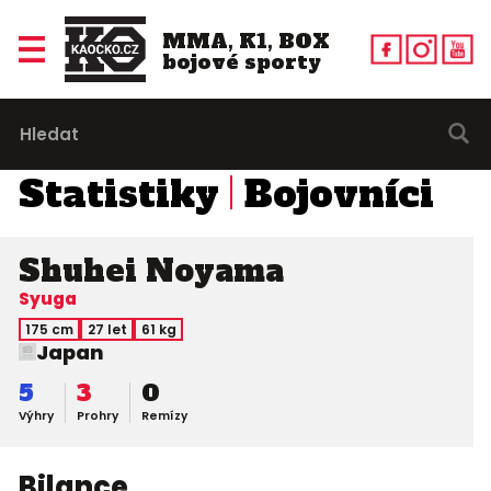
MMA, K1, BOX
bojové sporty
Statistiky
Bojovníci
Shuhei Noyama
Syuga
175 cm
27 let
61 kg
Japan
5
3
0
Výhry
Prohry
Remízy
Bilance