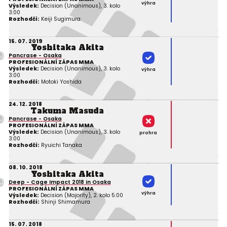
výhra
Výsledek:
Decision (Unanimous), 3. kolo
3:00
Rozhodčí:
Keiji Sugimura
15. 07. 2019
Yoshitaka Akita
Pancrase - Osaka
PROFESIONÁLNÍ ZÁPAS MMA
Výsledek:
Decision (Unanimous), 3. kolo
výhra
3:00
Rozhodčí:
Motoki Yoshida
24. 12. 2018
Takuma Masuda
Pancrase - Osaka
PROFESIONÁLNÍ ZÁPAS MMA
Výsledek:
Decision (Unanimous), 3. kolo
prohra
3:00
Rozhodčí:
Ryuichi Tanaka
08. 10. 2018
Yoshitaka Akita
Deep - Cage Impact 2018 in Osaka
PROFESIONÁLNÍ ZÁPAS MMA
výhra
Výsledek:
Decision (Majority), 2. kolo 5:00
Rozhodčí:
Shinji Shimamura
15. 07. 2018