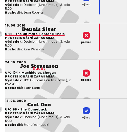
PROFESIONÁLNÍ ZÁPAS MMA
výhra
Výsledek:
Decision (Unanimous), 3. kolo
5:00
Rozhodčí:
Leon Roberts
19. 06. 2010
Dennis Siver
UFC - The Ultimate Fighter 11 Finale
PROFESIONÁLNÍ ZÁPAS MMA
Výsledek:
Decision (Unanimous), 3. kolo
prohra
5:00
Rozhodčí:
Kim Winslow
24. 10. 2009
Joe Stevenson
Daddy
UFC 104 - Machida vs. Shogun
PROFESIONÁLNÍ ZÁPAS MMA
prohra
Výsledek:
TKO (Submission to Elbows), 2.
kolo 4:03
Rozhodčí:
Herb Dean
13. 06. 2009
Caol Uno
UFC 99 - The Comeback
PROFESIONÁLNÍ ZÁPAS MMA
Výsledek:
Decision (Unanimous), 3. kolo
výhra
5:00
Rozhodčí:
Mario Yamasaki