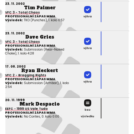
23. 11. 2002
Tim Palmer
VFC 3 - Total Chaos
PROFESIONÁLNÍ ZÁPAS MMA
výhra
Výsledek:
TKO (Punches), 1. kolo 0:57
23. 11. 2002
Dave Gries
VFC 3 - Total Chaos
PROFESIONÁLNÍ ZÁPAS MMA
výhra
Výsledek:
Submission (Rear-Naked
Choke), 1. kolo 4:28
17. 08. 2002
Ryan Heckert
VFC 2 - Bragging Rights
PROFESIONÁLNÍ ZÁPAS MMA
výhra
Výsledek:
Submission (Armbar), 1. kolo
2:54
20. 11. 1999
Mark Despacio
EEFC - 1999 US Vale Tudo
bez
PROFESIONÁLNÍ ZÁPAS MMA
Výsledek:
No Contes, 0. kolo 0:00
výsledku