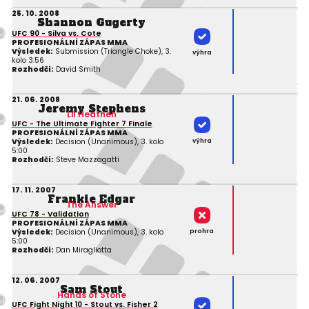
25. 10. 2008
Shannon Gugerty
UFC 90 - Silva vs. Cote
PROFESIONÁLNÍ ZÁPAS MMA
Výsledek:
Submission (Triangle Choke), 3.
výhra
kolo 3:56
Rozhodčí:
David Smith
21. 06. 2008
Jeremy Stephens
Lil Heathen
UFC - The Ultimate Fighter 7 Finale
PROFESIONÁLNÍ ZÁPAS MMA
výhra
Výsledek:
Decision (Unanimous), 3. kolo
5:00
Rozhodčí:
Steve Mazzagatti
17. 11. 2007
Frankie Edgar
The Answer
UFC 78 - Validation
PROFESIONÁLNÍ ZÁPAS MMA
prohra
Výsledek:
Decision (Unanimous), 3. kolo
5:00
Rozhodčí:
Dan Miragliotta
12. 06. 2007
Sam Stout
Hands of Stone
UFC Fight Night 10 - Stout vs. Fisher 2