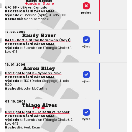
Sam Stout
Hands of Stone
UFC 58 - USA vs. Canada
PROFESIONÁLNÍ ZÁPAS MMA
prohra
Výsledek:
Decision (Split), 3. kolo 5:00
Rozhodčí:
Mario Yamasaki
17. 02. 2006
Randy Hauer
BATB - Battle at the Boardwalk (Day 1)
PROFESIONÁLNÍ ZÁPAS MMA
výhra
Výsledek:
Submission (Triangle Choke), 1.
kolo 4:18
16. 01. 2006
Aaron Riley
UFC Fight Night 3 - Sylvia vs. Silva
PROFESIONÁLNÍ ZÁPAS MMA
Výsledek:
TKO (Doctor Stoppage), 1. kolo
výhra
5:00
Rozhodčí:
John McCarthy
03. 10. 2005
Thiago Alves
Pitbull
UFC Fight Night 2 - Loiseau vs. Tanner
PROFESIONÁLNÍ ZÁPAS MMA
výhra
Výsledek:
Submission (Triangle Choke), 2.
kolo 4:43
Rozhodčí:
Herb Dean