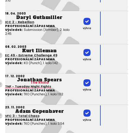
3:10
18. 04. 2003
Daryl Guthmiller
ICC 2 - Rebellion
PROFESIONÁLNÍ ZÁPAS MMA
výhra
Výsledek:
Submission (Armbar), 2. kolo
2:45
08. 02. 2003
Kurt Illeman
EC 49 - Extreme Challenge 49
PROFESIONÁLNÍ ZÁPAS MMA
výhra
Výsledek:
KO (Punch), 1. kolo 1:42
17. 12. 2002
Jonathan Spears
The Rhino
TNF - Tuesday Night Fights
výhra
PROFESIONÁLNÍ ZÁPAS MMA
Výsledek:
TKO (Punches), 1. kolo 1:02
23. 11. 2002
Adam Copenhaver
VFC 3 - Total Chaos
PROFESIONÁLNÍ ZÁPAS MMA
výhra
Výsledek:
TKO (Punches), 1. kolo 3:54