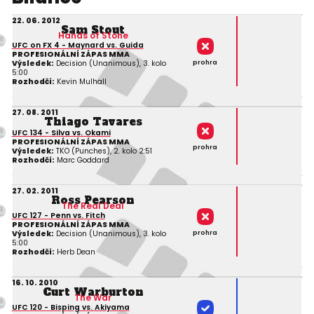
22. 06. 2012
Sam Stout
Hands of Stone
UFC on FX 4 - Maynard vs. Guida
PROFESIONÁLNÍ ZÁPAS MMA
prohra
Výsledek:
Decision (Unanimous), 3. kolo
5:00
Rozhodčí:
Kevin Mulhall
27. 08. 2011
Thiago Tavares
UFC 134 - Silva vs. Okami
PROFESIONÁLNÍ ZÁPAS MMA
prohra
Výsledek:
TKO (Punches), 2. kolo 2:51
Rozhodčí:
Marc Goddard
27. 02. 2011
Ross Pearson
The Real Deal
UFC 127 - Penn vs. Fitch
PROFESIONÁLNÍ ZÁPAS MMA
prohra
Výsledek:
Decision (Unanimous), 3. kolo
5:00
Rozhodčí:
Herb Dean
16. 10. 2010
Curt Warburton
The War
UFC 120 - Bisping vs. Akiyama