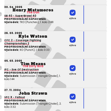
30. 04. 2005
Henry Matamoros
The Don
SB 40 - SuperBrawl 40
výhra
PROFESIONÁLNÍ ZÁPAS MMA
Výsledek:
TKO (Punches), 1. kolo 2:48
26. 03. 2005
Kyle Watson
CFC 2 - Courage Fighting
Championships 2
výhra
PROFESIONÁLNÍ ZÁPAS MMA
Výsledek:
KO (Punch), 1. kolo 0:33
05. 03. 2005
Tim Means
The Dirty Bird
IFC - Eve Of Destruction
PROFESIONÁLNÍ ZÁPAS MMA
výhra
Výsledek:
Submission (Triangle Choke), 1.
kolo 1:44
27. 11. 2004
John Strawn
VFC 8 - Fallout
PROFESIONÁLNÍ ZÁPAS MMA
výhra
Výsledek:
Submission (Triangle Choke), 2.
kolo 3:32