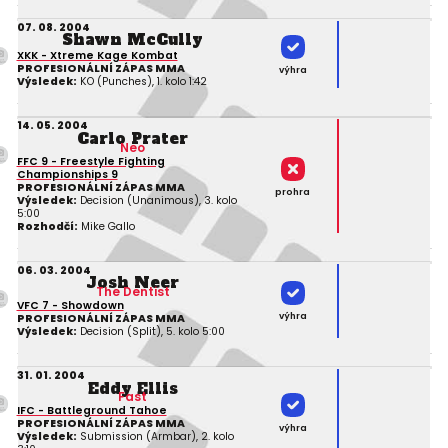
07. 08. 2004
Shawn McCully
XKK - Xtreme Kage Kombat
PROFESIONÁLNÍ ZÁPAS MMA
výhra
Výsledek:
KO (Punches), 1. kolo 1:42
14. 05. 2004
Carlo Prater
Neo
FFC 9 - Freestyle Fighting
Championships 9
PROFESIONÁLNÍ ZÁPAS MMA
prohra
Výsledek:
Decision (Unanimous), 3. kolo
5:00
Rozhodčí:
Mike Gallo
06. 03. 2004
Josh Neer
The Dentist
VFC 7 - Showdown
výhra
PROFESIONÁLNÍ ZÁPAS MMA
Výsledek:
Decision (Split), 5. kolo 5:00
31. 01. 2004
Eddy Ellis
Fast
IFC - Battleground Tahoe
PROFESIONÁLNÍ ZÁPAS MMA
výhra
Výsledek:
Submission (Armbar), 2. kolo