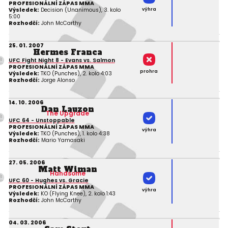
PROFESIONÁLNÍ ZÁPAS MMA
výhra
Výsledek:
Decision (Unanimous), 3. kolo
5:00
Rozhodčí:
John McCarthy
25. 01. 2007
Hermes Franca
UFC Fight Night 8 - Evans vs. Salmon
PROFESIONÁLNÍ ZÁPAS MMA
prohra
Výsledek:
TKO (Punches), 2. kolo 4:03
Rozhodčí:
Jorge Alonso
14. 10. 2006
Dan Lauzon
The Upgrade
UFC 64 - Unstoppable
PROFESIONÁLNÍ ZÁPAS MMA
výhra
Výsledek:
TKO (Punches), 1. kolo 4:38
Rozhodčí:
Mario Yamasaki
27. 05. 2006
Matt Wiman
Handsome
UFC 60 - Hughes vs. Gracie
PROFESIONÁLNÍ ZÁPAS MMA
výhra
Výsledek:
KO (Flying Knee), 2. kolo 1:43
Rozhodčí:
John McCarthy
04. 03. 2006