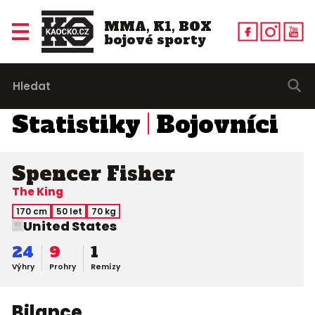
MMA, K1, BOX
bojové sporty
Statistiky
Bojovníci
Spencer Fisher
The King
170 cm
50 let
70 kg
United States
24
9
1
Výhry
Prohry
Remízy
Bilance