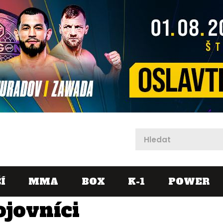
X
Í
MMA
BOX
K-1
POWER
ojovníci