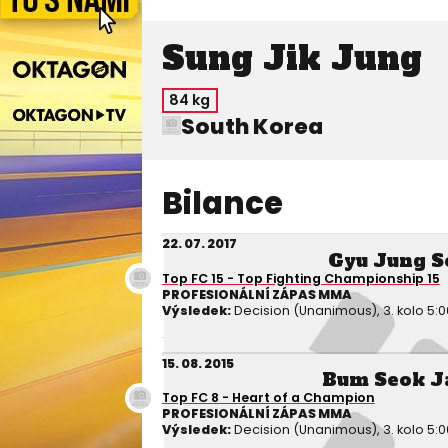
Sung Jik Jung
84 kg
South Korea
Bilance
22. 07. 2017
Gyu Jung S
Top FC 15 - Top Fighting Championship 15
PROFESIONÁLNÍ ZÁPAS MMA
Výsledek:
Decision (Unanimous), 3. kolo 5:0
15. 08. 2015
Bum Seok J
Top FC 8 - Heart of a Champion
PROFESIONÁLNÍ ZÁPAS MMA
Výsledek:
Decision (Unanimous), 3. kolo 5:0