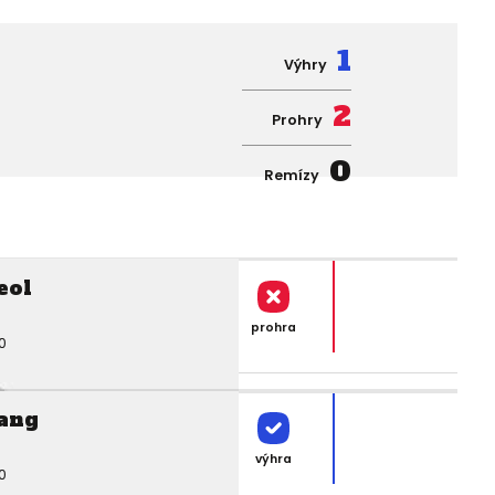
1
Výhry
2
Prohry
0
Remízy
eol
prohra
0
ang
výhra
0