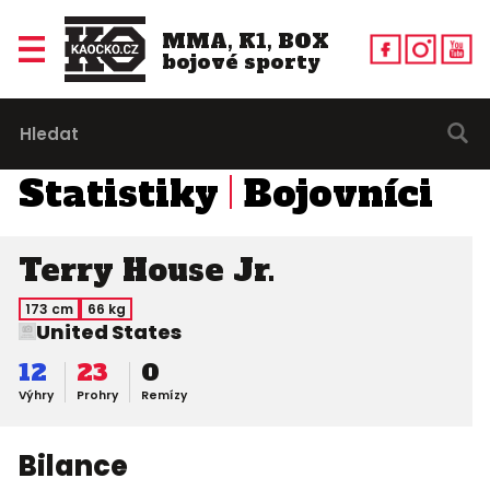
MMA, K1, BOX
bojové sporty
Statistiky
Bojovníci
Terry House Jr.
173 cm
66 kg
United States
12
23
0
Výhry
Prohry
Remízy
Bilance