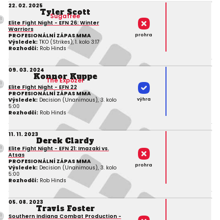
22. 02. 2025
Tyler Scott
Sugafree
Elite Fight Night - EFN 26: Winter
Warriors
prohra
PROFESIONÁLNÍ ZÁPAS MMA
Výsledek:
TKO (Strikes), 1. kolo 3:17
Rozhodčí:
Rob Hinds
09. 03. 2024
Konnor Kuppe
The Expozer
Elite Fight Night - EFN 22
PROFESIONÁLNÍ ZÁPAS MMA
výhra
Výsledek:
Decision (Unanimous), 3. kolo
5:00
Rozhodčí:
Rob Hinds
11. 11. 2023
Derek Clardy
Elite Fight Night - EFN 21: Imazaki vs.
Atsas
PROFESIONÁLNÍ ZÁPAS MMA
prohra
Výsledek:
Decision (Unanimous), 3. kolo
5:00
Rozhodčí:
Rob Hinds
05. 08. 2023
Travis Foster
Southern Indiana Combat Production -