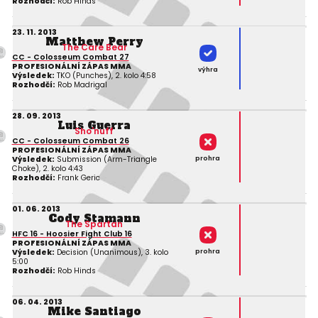
Rozhodčí:
Rob Hinds
23. 11. 2013
Matthew Perry
The Care Bear
CC - Colosseum Combat 27
PROFESIONÁLNÍ ZÁPAS MMA
výhra
Výsledek:
TKO (Punches), 2. kolo 4:58
Rozhodčí:
Rob Madrigal
28. 09. 2013
Luis Guerra
Sho'nuff
CC - Colosseum Combat 26
PROFESIONÁLNÍ ZÁPAS MMA
prohra
Výsledek:
Submission (Arm-Triangle
Choke), 2. kolo 4:43
Rozhodčí:
Frank Geric
01. 06. 2013
Cody Stamann
The Spartan
HFC 16 - Hoosier Fight Club 16
PROFESIONÁLNÍ ZÁPAS MMA
prohra
Výsledek:
Decision (Unanimous), 3. kolo
5:00
Rozhodčí:
Rob Hinds
06. 04. 2013
Mike Santiago