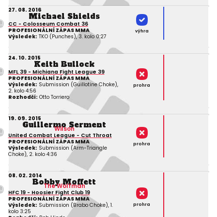
27. 08. 2016
Michael Shields
CC - Colosseum Combat 36
PROFESIONÁLNÍ ZÁPAS MMA
výhra
Výsledek:
TKO (Punches), 3. kolo 0:27
24. 10. 2015
Keith Bullock
MFL 39 - Michiana Fight League 39
PROFESIONÁLNÍ ZÁPAS MMA
Výsledek:
Submission (Guillotine Choke),
prohra
2. kolo 4:56
Rozhodčí:
Otto Torriero
19. 09. 2015
Guillermo Serment
Wilson
United Combat League - Cut Throat
PROFESIONÁLNÍ ZÁPAS MMA
prohra
Výsledek:
Submission (Arm-Triangle
Choke), 2. kolo 4:36
08. 02. 2014
Bobby Moffett
The Wolfman
HFC 19 - Hoosier Fight Club 19
PROFESIONÁLNÍ ZÁPAS MMA
prohra
Výsledek:
Submission (Brabo Choke), 1.
kolo 3:25