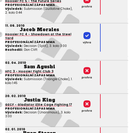
Hoosier FC 5 - The Future Series
PROFESIONÁLNÍ ZÁPAS MMA
prohra
Výsledek:
Submission (Guillotine Choke),
2. kolo 0:44
11. 06. 2010
Jacob Morales
Hoosier FC 4 - Showdown at the Steel
Yard
PROFESIONÁLNÍ ZÁPAS MMA
výhra
Výsledek:
Decision (Split), 3. kolo 3:00
Rozhodčí:
Don Clift
02. 04. 2010
Sam Agushi
HFC 3 - Hoosier Fight Club 3
PROFESIONÁLNÍ ZÁPAS MMA
prohra
Výsledek:
Submission (Triangle Choke), 1.
kolo 1:45
20. 02. 2010
Justin King
GECF - Gladiator Elite Cage Fighting 17
PROFESIONÁLNÍ ZÁPAS MMA
prohra
Výsledek:
Decision (Unanimous), 3. kolo
3:00
02. 01. 2010