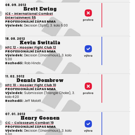
08. 09. 2012
Brett Ewing
ICE - International Combat
Entertainment 55
prohra
PROFESIONÁLNÍ ZÁPAS MMA
Výsledek:
Decision (Split), 3. kolo 5:00
18. 08. 2012
Kevin Switalla
HFC 12 - Hoosier Fight Club 12
PROFESIONÁLNÍ ZÁPAS MMA
Výsledek:
Decision (Unanimous), 3. kolo
výhra
5:00
Rozhodčí:
Rob Hinds
11. 02. 2012
Dennis Dombrow
HFC 10 - Hoosier Fight Club 10
PROFESIONÁLNÍ ZÁPAS MMA
Výsledek:
Submission (Triangle Choke), 3.
prohra
kolo 4:20
Rozhodčí:
Jeff Malott
07. 01. 2012
Henry Goonen
CC - Colosseum Combat 19
PROFESIONÁLNÍ ZÁPAS MMA
Výsledek:
Decision (Unanimous), 3. kolo
výhra
5:00