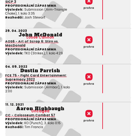
SICP 3
PROFESIONÁLNÍ ZÁPAS MMA
prohra
Výsledek:
Submission (Arm-Triangle
Choke), 1. kolo 3:35
Rozhodčí:
Josh Stewart
29. 04. 2023
John McDonald
Loose Cannon
AOS6 - Art of Scrap 6: Stirn vs.
MacDonald
prohra
PROFESIONÁLNÍ ZÁPAS MMA
Výsledek:
TKO (Strikes), 1. kolo 4:29
04. 09. 2022
Dustin Parrish
FCE 75 - Fight Card Entertainment:
Supremacy 2022
PROFESIONÁLNÍ ZÁPAS MMA
prohra
Výsledek:
Submission (Armbar), 1. kolo
2:00
11. 12. 2021
Aaron Highbaugh
Uncaged
CC - Colosseum Combat 57
PROFESIONÁLNÍ ZÁPAS MMA
prohra
Výsledek:
KO (Punch), 3. kolo 0:15
Rozhodčí:
Tim Francis