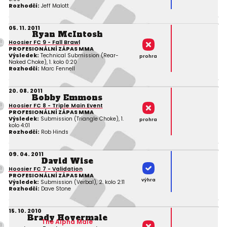
Rozhodčí:
Jeff Malott
05. 11. 2011
Ryan McIntosh
Hoosier FC 9 - Fall Brawl
PROFESIONÁLNÍ ZÁPAS MMA
Výsledek:
Technical Submission (Rear-
prohra
Naked Choke), 1. kolo 0:20
Rozhodčí:
Marc Fennell
20. 08. 2011
Bobby Emmons
Hoosier FC 8 - Triple Main Event
PROFESIONÁLNÍ ZÁPAS MMA
Výsledek:
Submission (Triangle Choke), 1.
prohra
kolo 4:01
Rozhodčí:
Rob Hinds
09. 04. 2011
David Wise
Hoosier FC 7 - Validation
PROFESIONÁLNÍ ZÁPAS MMA
výhra
Výsledek:
Submission (Verbal), 2. kolo 2:11
Rozhodčí:
Dave Stone
15. 10. 2010
Brady Hovermale
The Alpha Male