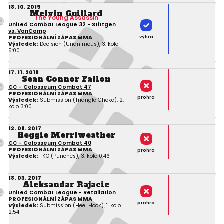
18. 10. 2019
Melvin Guillard
The Young Assassin
United Combat League 32 - Stittgen
vs. VanCamp
výhra
PROFESIONÁLNÍ ZÁPAS MMA
Výsledek:
Decision (Unanimous), 3. kolo
5:00
17. 11. 2018
Sean Connor Fallon
CC - Colosseum Combat 47
PROFESIONÁLNÍ ZÁPAS MMA
prohra
Výsledek:
Submission (Triangle Choke), 2.
kolo 3:00
12. 08. 2017
Reggie Merriweather
CC - Colosseum Combat 40
PROFESIONÁLNÍ ZÁPAS MMA
prohra
Výsledek:
TKO (Punches), 3. kolo 0:46
18. 03. 2017
Aleksandar Rajacic
United Combat League - Retaliation
PROFESIONÁLNÍ ZÁPAS MMA
prohra
Výsledek:
Submission (Heel Hook), 1. kolo
2:54