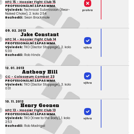
HFC 15 - Hoosier Fight Club 15
PROFESIONÁLNÍ ZÁPAS MMA
Výsledek:
Technical Submission (Rear-
prohra
Naked Choke), 2. kolo 2:54
Rozhodčí:
Sean Brockmole
09. 02. 2013
Jake Constant
HFC 14 - Hoosier Fight Club 14
PROFESIONÁLNÍ ZÁPAS MMA
Výsledek:
TKO (Doctor Stoppage), 2. kolo
výhra
5:00
Rozhodčí:
Rob Hinds
12. 01. 2013
Anthony Hill
CC - Colosseum Combat 23
PROFESIONÁLNÍ ZÁPAS MMA
výhra
Výsledek:
TKO (Doctor Stoppage), 3. kolo
0:01
10. 11. 2012
Henry Goonen
HFC 13 - Hoosier Fight Club 13
PROFESIONÁLNÍ ZÁPAS MMA
Výsledek:
TKO (Knee to the Body), 1. kolo
výhra
2:53
Rozhodčí:
Rob Madrigal