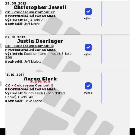
29. 09. 2012
Christopher Jewell
CC - Colosseum Combat 22
PROFESIONÁLNÍ ZÁPAS MMA
výhra
Výsledek:
KO, 3. kolo 2:05
Rozhodčí:
Jeff Malot
07. 01. 2012
Justin Dearinger
CC - Colosseum Combat 19
PROFESIONÁLNÍ ZÁPAS MMA
Výsledek:
Decision (Unanimous), 3. kolo
výhra
3:00
Rozhodčí:
Jeff Malott
15. 10. 2011
Aaron Clark
Superman
CC - Colosseum Combat 18
PROFESIONÁLNÍ ZÁPAS MMA
výhra
Výsledek:
Submission (Rear-Naked
Choke), 1. kolo 1:43
Rozhodčí:
Dave Stone