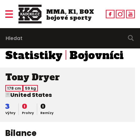
MMA, K1, BOX
bojové sporty
Statistiky
Bojovníci
Tony Dryer
178 cm
59 kg
United States
3
0
0
Výhry
Prohry
Remízy
Bilance