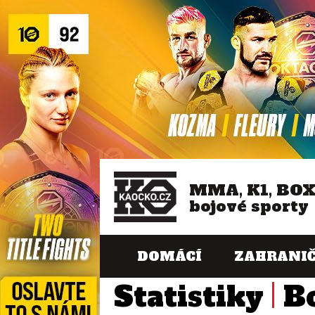
MMA, K1, BO
bojové sporty
DOMÁCÍ
ZAHRANIČ
Statistiky
B