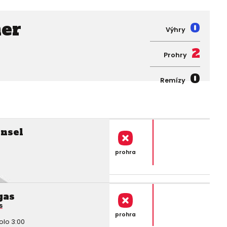
her
0
Výhry
2
Prohry
0
Remízy
nsel
prohra
gas
s
prohra
kolo 3:00