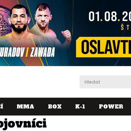
X
Í
MMA
BOX
K-1
POWER
ojovníci