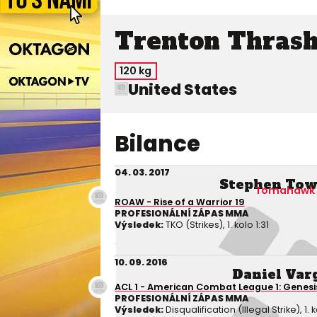
Trenton Thras
120 kg
United States
Bilance
04. 03. 2017
Stephen Tow
Tomahawk
ROAW - Rise of a Warrior 19
PROFESIONÁLNÍ ZÁPAS MMA
Výsledek:
TKO (Strikes), 1. kolo 1:31
10. 09. 2016
Daniel Var
ACL 1 - American Combat League 1: Genesi
PROFESIONÁLNÍ ZÁPAS MMA
Výsledek:
Disqualification (Illegal Strike), 1. 