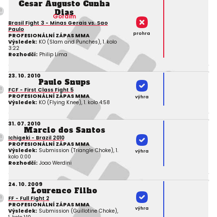
Cesar Augusto Cunha
Dias
Gordim
Brasil Fight 3 - Minas Gerais vs. Sao
Paulo
prohra
PROFESIONÁLNÍ ZÁPAS MMA
Výsledek:
KO (Slam and Punches), 1. kolo
3:22
Rozhodčí:
Philip Lima
23. 10. 2010
Paulo Snups
FCF - First Class Fight 5
PROFESIONÁLNÍ ZÁPAS MMA
výhra
Výsledek:
KO (Flying Knee), 1. kolo 4:58
31. 07. 2010
Marcio dos Santos
Ichigeki - Brazil 2010
PROFESIONÁLNÍ ZÁPAS MMA
Výsledek:
Submission (Triangle Choke), 1.
výhra
kolo 0:00
Rozhodčí:
Joao Werdini
24. 10. 2009
Lourenco Filho
FF - Full Fight 2
PROFESIONÁLNÍ ZÁPAS MMA
výhra
Výsledek:
Submission (Guillotine Choke),