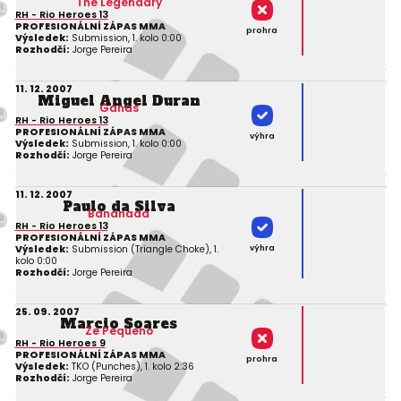
The Legendary
RH - Rio Heroes 13
PROFESIONÁLNÍ ZÁPAS MMA
prohra
Výsledek:
Submission, 1. kolo 0:00
Rozhodčí:
Jorge Pereira
11. 12. 2007
Miguel Angel Duran
Ganas
RH - Rio Heroes 13
PROFESIONÁLNÍ ZÁPAS MMA
výhra
Výsledek:
Submission, 1. kolo 0:00
Rozhodčí:
Jorge Pereira
11. 12. 2007
Paulo da Silva
Bananada
RH - Rio Heroes 13
PROFESIONÁLNÍ ZÁPAS MMA
výhra
Výsledek:
Submission (Triangle Choke), 1.
kolo 0:00
Rozhodčí:
Jorge Pereira
25. 09. 2007
Marcio Soares
Ze Pequeno
RH - Rio Heroes 9
PROFESIONÁLNÍ ZÁPAS MMA
prohra
Výsledek:
TKO (Punches), 1. kolo 2:36
Rozhodčí:
Jorge Pereira