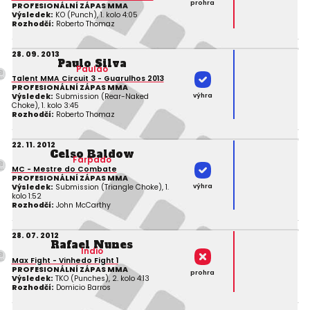
prohra
PROFESIONÁLNÍ ZÁPAS MMA
Výsledek:
KO (Punch), 1. kolo 4:05
Rozhodčí:
Roberto Thomaz
28. 09. 2013
Paulo Silva
Paulao
Talent MMA Circuit 3 - Guarulhos 2013
PROFESIONÁLNÍ ZÁPAS MMA
výhra
Výsledek:
Submission (Rear-Naked
Choke), 1. kolo 3:45
Rozhodčí:
Roberto Thomaz
22. 11. 2012
Celso Baldow
Farpado
MC - Mestre do Combate
PROFESIONÁLNÍ ZÁPAS MMA
výhra
Výsledek:
Submission (Triangle Choke), 1.
kolo 1:52
Rozhodčí:
John McCarthy
28. 07. 2012
Rafael Nunes
Indio
Max Fight - Vinhedo Fight 1
PROFESIONÁLNÍ ZÁPAS MMA
prohra
Výsledek:
TKO (Punches), 2. kolo 4:13
Rozhodčí:
Domicio Barros