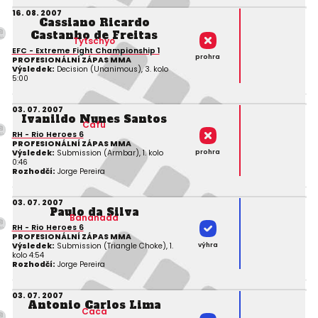
16. 08. 2007
Cassiano Ricardo
Castanho de Freitas
Tytschyo
EFC - Extreme Fight Championship 1
prohra
PROFESIONÁLNÍ ZÁPAS MMA
Výsledek:
Decision (Unanimous), 3. kolo
5:00
03. 07. 2007
Ivanildo Nunes Santos
Cafu
RH - Rio Heroes 6
PROFESIONÁLNÍ ZÁPAS MMA
prohra
Výsledek:
Submission (Armbar), 1. kolo
0:46
Rozhodčí:
Jorge Pereira
03. 07. 2007
Paulo da Silva
Bananada
RH - Rio Heroes 6
PROFESIONÁLNÍ ZÁPAS MMA
výhra
Výsledek:
Submission (Triangle Choke), 1.
kolo 4:54
Rozhodčí:
Jorge Pereira
03. 07. 2007
Antonio Carlos Lima
Caca