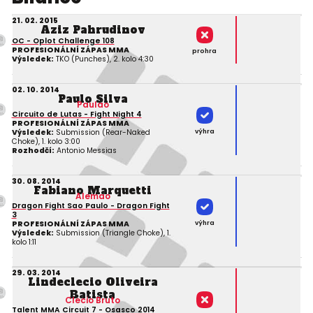
21. 02. 2015
Aziz Pahrudinov
OC - Oplot Challenge 108
PROFESIONÁLNÍ ZÁPAS MMA
prohra
Výsledek:
TKO (Punches), 2. kolo 4:30
02. 10. 2014
Paulo Silva
Paulao
Circuito de Lutas - Fight Night 4
PROFESIONÁLNÍ ZÁPAS MMA
výhra
Výsledek:
Submission (Rear-Naked
Choke), 1. kolo 3:00
Rozhodčí:
Antonio Messias
30. 08. 2014
Fabiano Marquetti
Alemao
Dragon Fight Sao Paulo - Dragon Fight
3
výhra
PROFESIONÁLNÍ ZÁPAS MMA
Výsledek:
Submission (Triangle Choke), 1.
kolo 1:11
29. 03. 2014
Lindeclecio Oliveira
Batista
Clecio Bruto
Talent MMA Circuit 7 - Osasco 2014