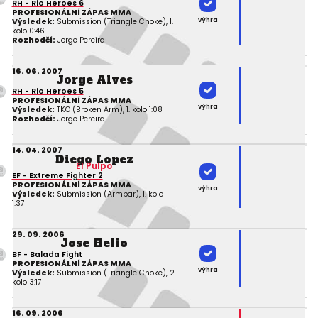
RH - Rio Heroes 6
PROFESIONÁLNÍ ZÁPAS MMA
výhra
Výsledek:
Submission (Triangle Choke), 1.
kolo 0:46
Rozhodčí:
Jorge Pereira
16. 06. 2007
Jorge Alves
RH - Rio Heroes 5
PROFESIONÁLNÍ ZÁPAS MMA
výhra
Výsledek:
TKO (Broken Arm), 1. kolo 1:08
Rozhodčí:
Jorge Pereira
14. 04. 2007
Diego Lopez
El Pulpo
EF - Extreme Fighter 2
PROFESIONÁLNÍ ZÁPAS MMA
výhra
Výsledek:
Submission (Armbar), 1. kolo
1:37
29. 09. 2006
Jose Helio
BF - Balada Fight
PROFESIONÁLNÍ ZÁPAS MMA
výhra
Výsledek:
Submission (Triangle Choke), 2.
kolo 3:17
16. 09. 2006