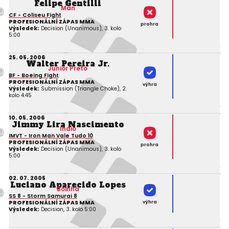
Felipe Gentilli
Man
CF - Coliseu Fight
PROFESIONÁLNÍ ZÁPAS MMA
prohra
Výsledek:
Decision (Unanimous), 3. kolo
5:00
25. 05. 2006
Walter Pereira Jr.
Junior Preto
BF - Boeing Fight
PROFESIONÁLNÍ ZÁPAS MMA
výhra
Výsledek:
Submission (Triangle Choke), 2.
kolo 4:45
10. 05. 2006
Jimmy Lira Nascimento
Indio
IMVT - Iron Man Vale Tudo 10
PROFESIONÁLNÍ ZÁPAS MMA
prohra
Výsledek:
Decision (Unanimous), 3. kolo
5:00
02. 07. 2005
Luciano Aparecido Lopes
Boinha
SS 8 - Storm Samurai 8
výhra
PROFESIONÁLNÍ ZÁPAS MMA
Výsledek:
Decision, 3. kolo 5:00