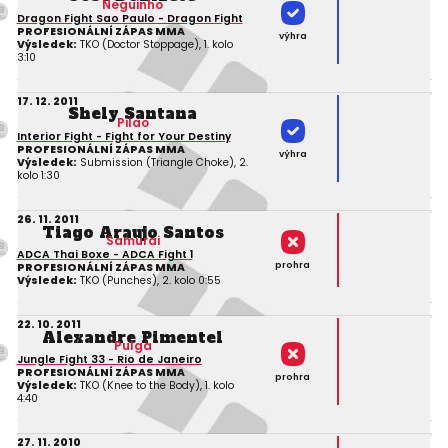
Neguinho
Dragon Fight Sao Paulo - Dragon Fight
PROFESIONÁLNÍ ZÁPAS MMA
výhra
Výsledek:
TKO (Doctor Stoppage), 1. kolo
3:10
17. 12. 2011
Shely Santana
Pilao
Interior Fight - Fight for Your Destiny
PROFESIONÁLNÍ ZÁPAS MMA
výhra
Výsledek:
Submission (Triangle Choke), 2.
kolo 1:30
26. 11. 2011
Tiago Araujo Santos
Samurai
ADCA Thai Boxe - ADCA Fight 1
prohra
PROFESIONÁLNÍ ZÁPAS MMA
Výsledek:
TKO (Punches), 2. kolo 0:55
22. 10. 2011
Alexandre Pimentel
Pulga
Jungle Fight 33 - Rio de Janeiro
PROFESIONÁLNÍ ZÁPAS MMA
prohra
Výsledek:
TKO (Knee to the Body), 1. kolo
4:40
27. 11. 2010