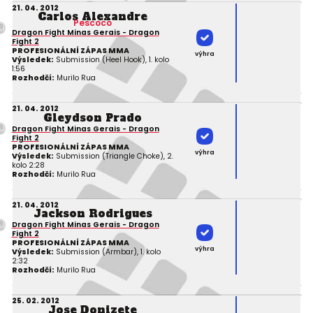
21. 04. 2012
Carlos Alexandre
Pescoco
Dragon Fight Minas Gerais - Dragon
Fight 2
PROFESIONÁLNÍ ZÁPAS MMA
výhra
Výsledek:
Submission (Heel Hook), 1. kolo
1:56
Rozhodčí:
Murilo Rua
21. 04. 2012
Gleydson Prado
Dragon Fight Minas Gerais - Dragon
Fight 2
PROFESIONÁLNÍ ZÁPAS MMA
výhra
Výsledek:
Submission (Triangle Choke), 2.
kolo 2:28
Rozhodčí:
Murilo Rua
21. 04. 2012
Jackson Rodrigues
Dragon Fight Minas Gerais - Dragon
Fight 2
PROFESIONÁLNÍ ZÁPAS MMA
výhra
Výsledek:
Submission (Armbar), 1. kolo
2:32
Rozhodčí:
Murilo Rua
25. 02. 2012
Jose Donizete