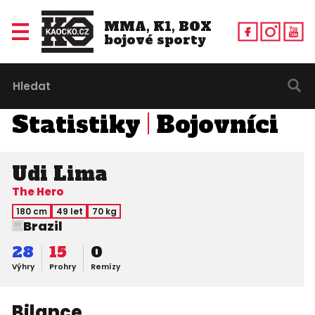
MMA, K1, BOX
bojové sporty
Statistiky
Bojovníci
Udi Lima
The Hero
180 cm
49 let
70 kg
Brazil
28
15
0
Výhry
Prohry
Remízy
Bilance