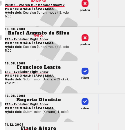
Baixinho
WOCS - Watch Out Combat Show 2
PROFESIONÁLNÍ ZÁPAS MMA
prohra
Výsledek:
Decision (Unanimous), 3. kolo
5:00
16. 08. 2008
Rafael Augusto da Silva
Guto
EFS - Evolution Fight Show
PROFESIONÁLNÍ ZÁPAS MMA
prohra
Výsledek:
Decision (Unanimous), 2. kolo
5:00
16. 08. 2008
Francisco Learte
EFS - Evolution Fight Show
PROFESIONÁLNÍ ZÁPAS MMA
výhra
Výsledek:
Submission (Triangle Choke), 1.
kolo 2:08
16. 08. 2008
Rogerio Dionisio
EFS - Evolution Fight Show
PROFESIONÁLNÍ ZÁPAS MMA
výhra
Výsledek:
Submission (Kimura), 1. kolo 1:11
11. 12. 2007
Flavio Alvaro