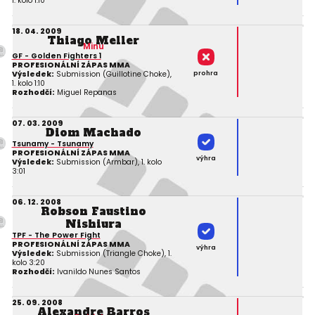
1. kolo 1:10
18. 04. 2009
Thiago Meller
Minu
GF - Golden Fighters 1
PROFESIONÁLNÍ ZÁPAS MMA
prohra
Výsledek:
Submission (Guillotine Choke),
1. kolo 1:10
Rozhodčí:
Miguel Repanas
07. 03. 2009
Diom Machado
Tsunamy - Tsunamy
PROFESIONÁLNÍ ZÁPAS MMA
výhra
Výsledek:
Submission (Armbar), 1. kolo
3:01
06. 12. 2008
Robson Faustino
Nishiura
TPF - The Power Fight
PROFESIONÁLNÍ ZÁPAS MMA
výhra
Výsledek:
Submission (Triangle Choke), 1.
kolo 3:20
Rozhodčí:
Ivanildo Nunes Santos
25. 09. 2008
Alexandre Barros