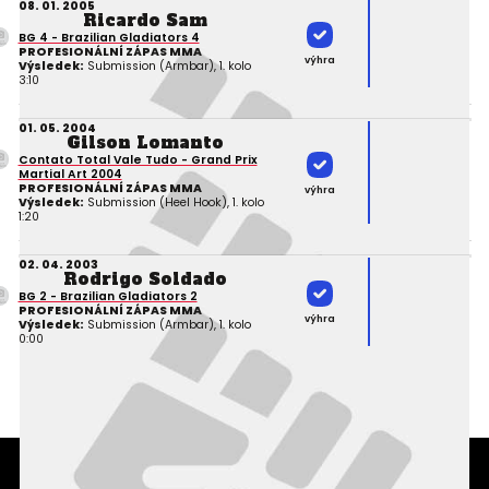
08. 01. 2005
Ricardo Sam
BG 4 - Brazilian Gladiators 4
PROFESIONÁLNÍ ZÁPAS MMA
výhra
Výsledek:
Submission (Armbar), 1. kolo
3:10
01. 05. 2004
Gilson Lomanto
Contato Total Vale Tudo - Grand Prix
Martial Art 2004
PROFESIONÁLNÍ ZÁPAS MMA
výhra
Výsledek:
Submission (Heel Hook), 1. kolo
1:20
02. 04. 2003
Rodrigo Soldado
BG 2 - Brazilian Gladiators 2
PROFESIONÁLNÍ ZÁPAS MMA
výhra
Výsledek:
Submission (Armbar), 1. kolo
0:00
Podmínky užití webového rozhraní