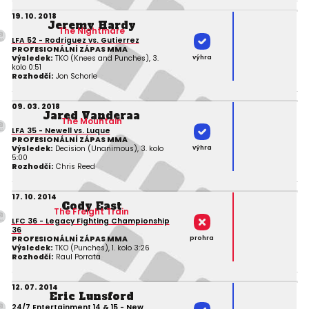
19. 10. 2018
Jeremy Hardy
The Nightmare
LFA 52 - Rodriguez vs. Gutierrez
PROFESIONÁLNÍ ZÁPAS MMA
výhra
Výsledek:
TKO (Knees and Punches), 3.
kolo 0:51
Rozhodčí:
Jon Schorle
09. 03. 2018
Jared Vanderaa
The Mountain
LFA 35 - Newell vs. Luque
PROFESIONÁLNÍ ZÁPAS MMA
výhra
Výsledek:
Decision (Unanimous), 3. kolo
5:00
Rozhodčí:
Chris Reed
17. 10. 2014
Cody East
The Freight Train
LFC 36 - Legacy Fighting Championship
36
prohra
PROFESIONÁLNÍ ZÁPAS MMA
Výsledek:
TKO (Punches), 1. kolo 3:26
Rozhodčí:
Raul Porrata
12. 07. 2014
Eric Lunsford
24/7 Entertainment 14 & 15 - New