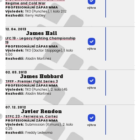
Regime and Cold War
PROFESIONÁLNÍ ZÁPAS MMA
výhra
Výsledek:
TKO (Punches), 1. kolo 2:12
Rozhodčí:
Kerry Hatley
12. 04. 2013
James Hall
LFC 19 - Legacy Fighting Championship
19
PROFESIONÁLNÍ ZÁPAS MMA
výhra
Výsledek:
TKO (Doctor Stoppage), 1. kolo
5:00
Rozhodčí:
Aladin Martinez
02. 03. 2013
James Hubbard
TPFP - Premier Fight Series 3
PROFESIONÁLNÍ ZÁPAS MMA
výhra
Výsledek:
TKO (Punches), 2. kolo 1:45
Rozhodčí:
Aladin Martinez
07. 12. 2012
Javier Rendon
STFC 23 - Ferreira vs. Cortez
PROFESIONÁLNÍ ZÁPAS MMA
Výsledek:
Submission (Kimura), 2. kolo
výhra
0:25
Rozhodčí:
Freddy Ledesma