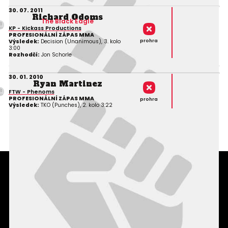
30. 07. 2011
Richard Odoms
The Black Eagle
KP - Kickass Productions
PROFESIONÁLNÍ ZÁPAS MMA
prohra
Výsledek:
Decision (Unanimous), 3. kolo
3:00
Rozhodčí:
Jon Schorle
30. 01. 2010
Ryan Martinez
FTW - Phenoms
PROFESIONÁLNÍ ZÁPAS MMA
prohra
Výsledek:
TKO (Punches), 2. kolo 3:22
Podmínky užití webového rozhraní
Souhlas s používáním osobních údajů
Statistiky
Kontakty