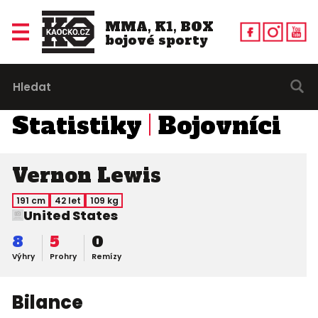
MMA, K1, BOX
bojové sporty
Statistiky
Bojovníci
Vernon Lewis
191 cm
42 let
109 kg
United States
8
5
0
Výhry
Prohry
Remízy
Bilance